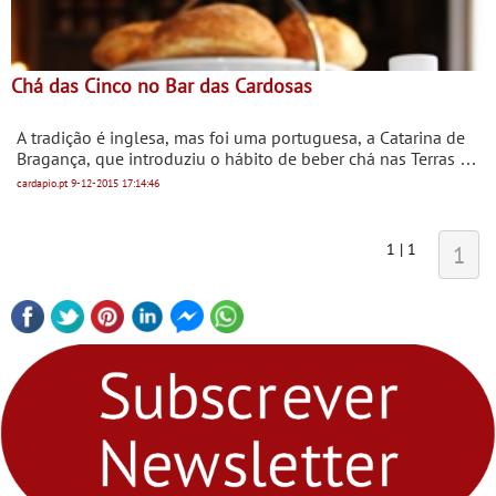
Chá das Cinco no Bar das Cardosas
A tradição é inglesa, mas foi uma portuguesa, a Catarina de
Bragança, que introduziu o hábito de beber chá nas Terras de
Sua Majestade.
cardapio.pt
9-12-2015
17:14:46
1 | 1
1