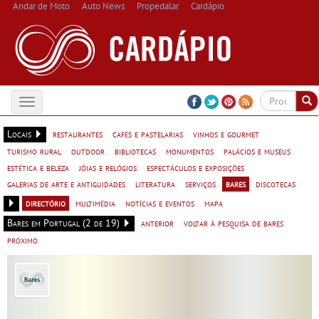
Andar de Moto
Auto News
Propedalar
Cardápio
Toggle
navigation
Locais
restaurantes
cafés e pastelarias
vinhos e gourmet
turismo rural
outdoor
bibliotecas
monumentos
palácios e museus
estética e beleza
jóias e relógios
espectáculos e exposições
galerias de arte e antiguidades
literatura
serviços
bares
discotecas
directório
multimédia
notícias e eventos
mapa
Bares em Portugal (2 de 19)
anterior
voltar à pesquisa de bares
próximo