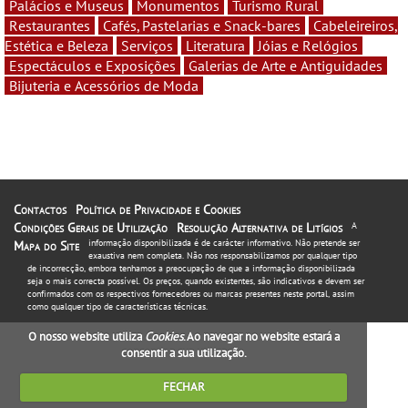
Palácios e Museus
Monumentos
Turismo Rural
Restaurantes
Cafés, Pastelarias e Snack-bares
Cabeleireiros,
Estética e Beleza
Serviços
Literatura
Jóias e Relógios
Espectáculos e Exposições
Galerias de Arte e Antiguidades
Bijuteria e Acessórios de Moda
Contactos
Política de Privacidade e Cookies
Condições Gerais de Utilização
Resolução Alternativa de Litígios
A
informação disponibilizada é de carácter informativo. Não pretende ser
Mapa do Site
exaustiva nem completa. Não nos responsabilizamos por qualquer tipo
de incorrecção, embora tenhamos a preocupação de que a informação disponibilizada
seja o mais correcta possível. Os preços, quando existentes, são indicativos e devem ser
confirmados com os respectivos fornecedores ou marcas presentes neste portal, assim
como qualquer tipo de características técnicas.
O nosso website utiliza
Cookies
. Ao navegar no website estará a
consentir a sua utilização.
FECHAR