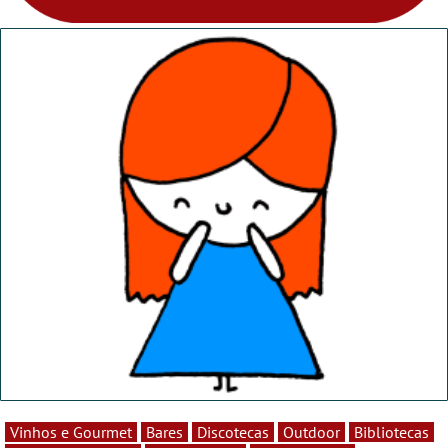
Vinhos e Gourmet
Bares
Discotecas
Outdoor
Bibliotecas