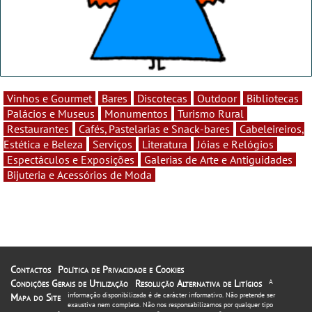
Vinhos e Gourmet
Bares
Discotecas
Outdoor
Bibliotecas
Palácios e Museus
Monumentos
Turismo Rural
Restaurantes
Cafés, Pastelarias e Snack-bares
Cabeleireiros,
Estética e Beleza
Serviços
Literatura
Jóias e Relógios
Espectáculos e Exposições
Galerias de Arte e Antiguidades
Bijuteria e Acessórios de Moda
Contactos
Política de Privacidade e Cookies
Condições Gerais de Utilização
Resolução Alternativa de Litígios
A
informação disponibilizada é de carácter informativo. Não pretende ser
Mapa do Site
exaustiva nem completa. Não nos responsabilizamos por qualquer tipo