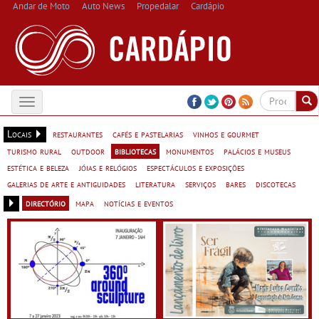
Andar de Moto
Auto News
Propedalar
Cardápio
Toggle
navigation
Locais
restaurantes
cafés e pastelarias
vinhos e gourmet
turismo rural
outdoor
bibliotecas
monumentos
palácios e museus
estética e beleza
jóias e relógios
espectáculos e exposições
galerias de arte e antiguidades
literatura
serviços
bares
discotecas
directório
mapa
notícias e eventos