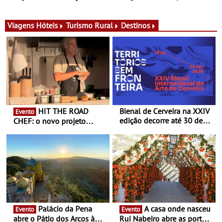
para adoçar o verão
Ombria Algarve reúne chefs
Michelin para uma noite
exclusiva
Viagens
Hóteis
Turismo Rural
Destinos
HIT THE ROAD
Bienal de Cerveira na XXIV
Evento
edição decorre até 30 de
CHEF: o novo projeto
dezembro - Afirmar a arte
nómada do Chef Nuno
enquanto “Territórios sem
Queiroz Ribeiro - Um novo
Fronteira”
conceito gastronómico
itinerante que percorre
Portugal
Palácio da Pena
A casa onde nasceu
Evento
Evento
abre o Pátio dos Arcos à
Rui Nabeiro abre as portas