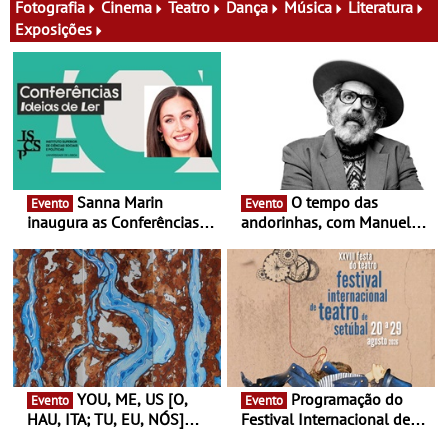
família e muito mais
Fotografia
Cinema
Teatro
Dança
Música
Literatura
Exposições
Sanna Marin
O tempo das
Evento
Evento
inaugura as Conferências
andorinhas, com Manuel
Ideias de Ler, em Lisboa -
João Vieira e Corações de
Antiga primeira-ministra da
Atum - Concerto
Finlândia é a convidada da
performance na MAAT
primeira edição do novo
Gallery a 3 de Setembro,
ciclo de debates dedicado
19:30
aos grandes temas do
nosso tempo
YOU, ME, US [O,
Programação do
Evento
Evento
HAU, ITA; TU, EU, NÓS]
Festival Internacional de
Maria Madeira na Fundação
Teatro de Setúbal – XXVIII