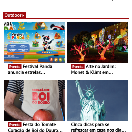
observação do eclipse
ao público nas Festas do
solar
Povo de Campo Maior -
Festas decorrem entre 8 e
Outdoor
16 de agosto
Festival Panda
Arte no Jardim:
Evento
Evento
anuncia estrelas
Monet & Klimt em
confirmadas na 17ª edição
Guimarães prolongada até
- Entre Junho e Julho pelo
ao final de Setembro -
país
Experiência luminosa no
jardim do Museu de
Alberto Sampaio
Festa do Tomate
Cinco dicas para se
Evento
refrescar em casa nos dias
Coração de Boi do Douro -