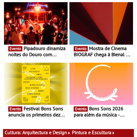
Pipadouro dinamiza
Mostra de Cinema
Evento
Evento
noites do Douro com
BIOGRAF chega à Bienal de
experiência exclusiva de
Cerveira este verão -
vinho, gastronomia e
Documentário, ensaio
música
fílmico e práticas artísticas
Festival Bons Sons
Bons Sons 2026
Evento
Evento
anuncia os primeiros dez
para além da música -
nomes do cartaz
Cinema, conversas,
percursos, oficinas,
atividades para toda a
Cultura:
Arquitectura e Design
Pintura e Escultura