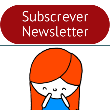
para levares contigo aonde
fores - Atelier de Educação
Ambiental nos
“Dominguinhos” de 23 de
abril