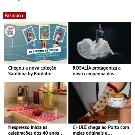
de calor - Diminuir o
Nos restaurantes da região
desconforto
Agosto é o mês do Tomate
Fashion
Chegou a nova coleção
ROSALÍA protagoniza a
Sardinha by Bordallo
nova campanha das
Pinheiro
sapatilhas 204L da New
Balance
Nespresso inicia as
CHULÉ chega ao Porto com
celebrações dos 40 anos
meias originais e