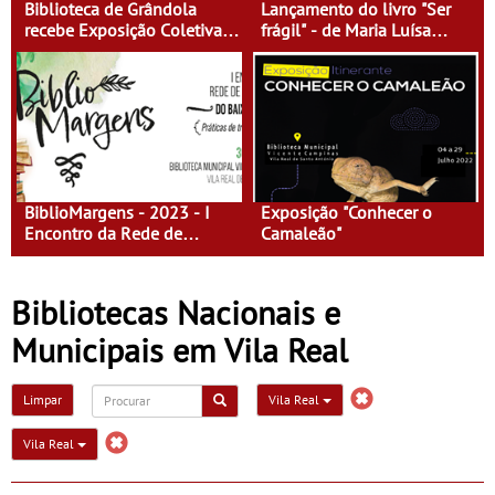
Biblioteca de Grândola
Lançamento do livro "Ser
recebe Exposição Coletiva
frágil" - de Maria Luísa
de Escultura da Faculdade
Currito
de Belas-Artes - “360º
around sculpture”
BiblioMargens - 2023 - I
Exposição "Conhecer o
Encontro da Rede de
Camaleão"
Bibliotecas do Baixo
Guadiana
Bibliotecas Nacionais e
Municipais em Vila Real
Limpar
Vila Real
Vila Real