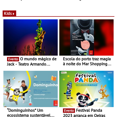
com parceria exclusiva com
sustentáveis - A marca
a marca portuguesa Torres
portuguesa inaugurou um
Novas - Edição limitada
espaço no ViaCatarina
Kids
Nespresso x Torres Novas
Shopping
O mundo mágico de
Escola do porto traz magia
Evento
à noite do Mar Shopping
Jack - Teatro Armando
Matosinhos - No sábado,
Cortez até 24 de Março
29 de abril, às 21h00
“Dominguinhos” Um
Festival Panda
Evento
ecossistema sustentável
2023 arranca em Oeiras