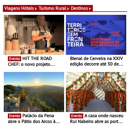
Michelin para uma noite
exclusiva
Viagens
Hóteis
Turismo Rural
Destinos
HIT THE ROAD
Bienal de Cerveira na XXIV
Evento
edição decorre até 30 de
CHEF: o novo projeto
dezembro - Afirmar a arte
nómada do Chef Nuno
enquanto “Territórios sem
Queiroz Ribeiro - Um novo
Fronteira”
conceito gastronómico
itinerante que percorre
Portugal
Palácio da Pena
A casa onde nasceu
Evento
Evento
abre o Pátio dos Arcos à
Rui Nabeiro abre as portas
observação do eclipse
ao público nas Festas do