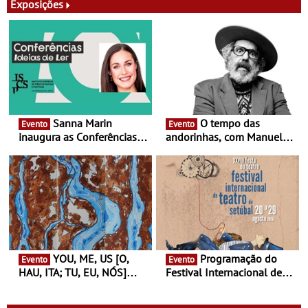
Exposições
Sanna Marin
O tempo das
Evento
Evento
inaugura as Conferências
andorinhas, com Manuel
Ideias de Ler, em Lisboa -
João Vieira e Corações de
Antiga primeira-ministra da
Atum - Concerto
Finlândia é a convidada da
performance na MAAT
primeira edição do novo
Gallery a 3 de Setembro,
ciclo de debates dedicado
19:30
aos grandes temas do
nosso tempo
YOU, ME, US [O,
Programação do
Evento
Evento
HAU, ITA; TU, EU, NÓS]
Festival Internacional de
Maria Madeira na Fundação
Teatro de Setúbal – XXVIII
Oriente - De 14 de Agosto a
Festa do Teatro - Entre 20 e