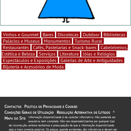
Vinhos e Gourmet
Bares
Discotecas
Outdoor
Bibliotecas
Palácios e Museus
Monumentos
Turismo Rural
Restaurantes
Cafés, Pastelarias e Snack-bares
Cabeleireiros,
Estética e Beleza
Serviços
Literatura
Jóias e Relógios
Espectáculos e Exposições
Galerias de Arte e Antiguidades
Bijuteria e Acessórios de Moda
Contactos
Política de Privacidade e Cookies
Condições Gerais de Utilização
Resolução Alternativa de Litígios
A
informação disponibilizada é de carácter informativo. Não pretende ser
Mapa do Site
exaustiva nem completa. Não nos responsabilizamos por qualquer tipo
de incorrecção, embora tenhamos a preocupação de que a informação disponibilizada
seja o mais correcta possível. Os preços, quando existentes, são indicativos e devem ser