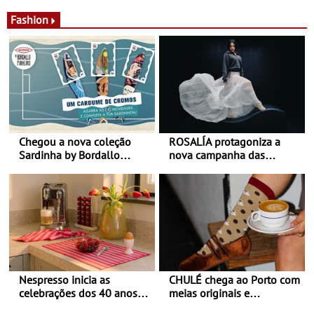
desconforto
Agosto é o mês do Tomate
Fashion
Chegou a nova coleção
ROSALÍA protagoniza a
Sardinha by Bordallo
nova campanha das
Pinheiro
sapatilhas 204L da New
Balance
Nespresso inicia as
CHULÉ chega ao Porto com
celebrações dos 40 anos
meias originais e
com parceria exclusiva com
sustentáveis - A marca