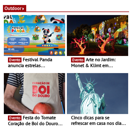
solar
Povo de Campo Maior -
Festas decorrem entre 8 e
Outdoor
16 de agosto
Festival Panda
Arte no Jardim:
Evento
Evento
anuncia estrelas
Monet & Klimt em
confirmadas na 17ª edição
Guimarães prolongada até
- Entre Junho e Julho pelo
ao final de Setembro -
país
Experiência luminosa no
jardim do Museu de
Alberto Sampaio
Festa do Tomate
Cinco dicas para se
Evento
refrescar em casa nos dias
Coração de Boi do Douro -
de calor - Diminuir o
Nos restaurantes da região