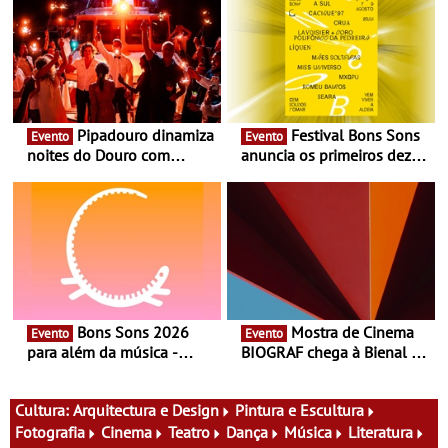
Pipadouro dinamiza
Festival Bons Sons
Evento
Evento
noites do Douro com
anuncia os primeiros dez
experiência exclusiva de
nomes do cartaz
vinho, gastronomia e
música
Bons Sons 2026
Mostra de Cinema
Evento
Evento
para além da música -
BIOGRAF chega à Bienal de
Cinema, conversas,
Cerveira este verão -
percursos, oficinas,
Documentário, ensaio
atividades para toda a
fílmico e práticas artísticas
Cultura:
Arquitectura e Design
Pintura e Escultura
família e muito mais
Fotografia
Cinema
Teatro
Dança
Música
Literatura