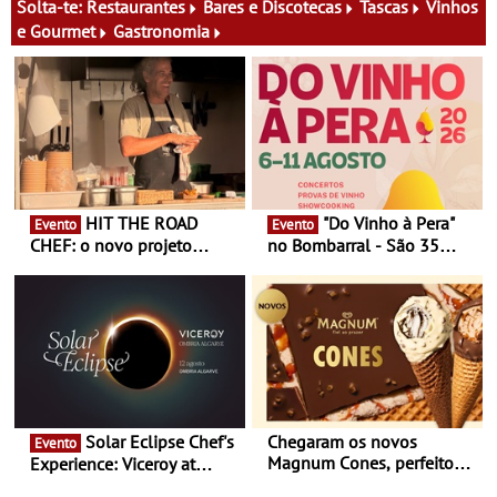
13 de Dezembro
29 de Agosto
Solta-te:
Restaurantes
Bares e Discotecas
Tascas
Vinhos
e Gourmet
Gastronomia
HIT THE ROAD
"Do Vinho à Pera"
Evento
Evento
CHEF: o novo projeto
no Bombarral - São 35
nómada do Chef Nuno
produtores, 150 vinhos em
Queiroz Ribeiro - Um novo
prova e seis dias de
conceito gastronómico
experiências
itinerante que percorre
Portugal
Solar Eclipse Chef's
Chegaram os novos
Evento
Magnum Cones, perfeitos
Experience: Viceroy at
para adoçar o verão
Ombria Algarve reúne chefs