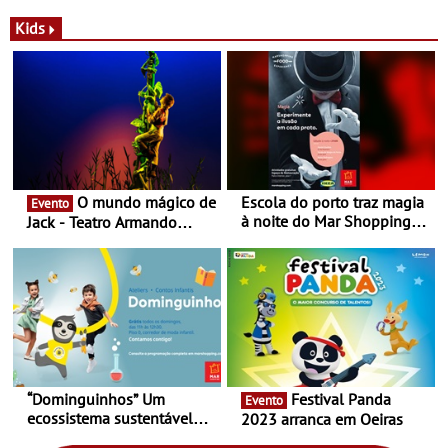
a marca portuguesa Torres
portuguesa inaugurou um
Novas - Edição limitada
espaço no ViaCatarina
Kids
Nespresso x Torres Novas
Shopping
O mundo mágico de
Escola do porto traz magia
Evento
à noite do Mar Shopping
Jack - Teatro Armando
Matosinhos - No sábado,
Cortez até 24 de Março
29 de abril, às 21h00
“Dominguinhos” Um
Festival Panda
Evento
ecossistema sustentável
2023 arranca em Oeiras
para levares contigo aonde