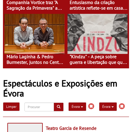
Companhia Vortice traz "A
Entusiasmo da criação
Sagração da Primavera" ao
artística reflete-se em casas
Olga Cadaval
culturais de Guimarães para
ligar público e artistas
Mário Laginha & Pedro
"Kindzu" - A peça sobre
Burmester, juntos no Centro
guerra e libertação que quer
Cultural Vila Flor em
deixar o público a pensar -
Guimarães
Em cena no Teatro Ibérico
Espectáculos e Exposições em
Évora
Limpar
Évora
Évora
Teatro Garcia de Resende