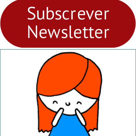
fores - Atelier de Educação
Ambiental nos
“Dominguinhos” de 23 de
abril