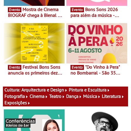
Mostra de Cinema
Bons Sons 2026
Evento
Evento
BIOGRAF chega à Bienal de
para além da música -
Cerveira este verão -
Cinema, conversas,
Documentário, ensaio
percursos, oficinas,
fílmico e práticas artísticas
atividades para toda a
família e muito mais
Festival Bons Sons
"Do Vinho à Pera"
Evento
Evento
anuncia os primeiros dez
no Bombarral - São 35
nomes do cartaz
produtores, 150 vinhos em
prova e seis dias de
experiências
Cultura:
Arquitectura e Design
Pintura e Escultura
Fotografia
Cinema
Teatro
Dança
Música
Literatura
Exposições