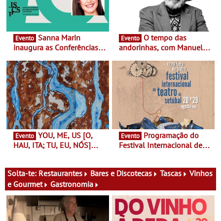
Sanna Marin
O tempo das
Evento
Evento
inaugura as Conferências
andorinhas, com Manuel
Ideias de Ler, em Lisboa -
João Vieira e Corações de
Antiga primeira-ministra da
Atum - Concerto
Finlândia é a convidada da
performance na MAAT
primeira edição do novo
Gallery a 3 de Setembro,
ciclo de debates dedicado
19:30
aos grandes temas do
nosso tempo
YOU, ME, US [O,
Programação do
Evento
Evento
HAU, ITA; TU, EU, NÓS]
Festival Internacional de
Maria Madeira na Fundação
Teatro de Setúbal – XXVIII
Oriente - De 14 de Agosto a
Festa do Teatro - Entre 20 e
13 de Dezembro
29 de Agosto
Solta-te:
Restaurantes
Bares e Discotecas
Tascas
Vinhos
e Gourmet
Gastronomia