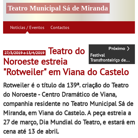
Teatro Municipal Sá de Miranda
Notícias / Eventos
Contactos
Teatro do
27/3/2019 a 13/4/2019
Festival
Noroeste estreia
Transfronteiriço de
Teatro Amador chega a
"Rotweiler" em Viana do Castelo
Viana do Castelo
Rotweiler é o título da 139ª. criação do Teatro
do Noroeste - Centro Dramático de Viana,
companhia residente no Teatro Municipal Sá de
Miranda, em Viana do Castelo. A peça estreia a
27 de março, Dia Mundial do Teatro, e estará em
cena até 13 de abril.