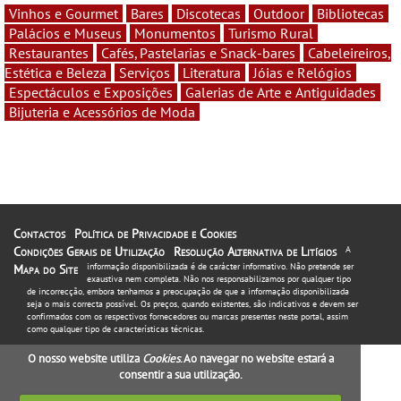
Vinhos e Gourmet
Bares
Discotecas
Outdoor
Bibliotecas
Palácios e Museus
Monumentos
Turismo Rural
Restaurantes
Cafés, Pastelarias e Snack-bares
Cabeleireiros,
Estética e Beleza
Serviços
Literatura
Jóias e Relógios
Espectáculos e Exposições
Galerias de Arte e Antiguidades
Bijuteria e Acessórios de Moda
Contactos
Política de Privacidade e Cookies
Condições Gerais de Utilização
Resolução Alternativa de Litígios
A
informação disponibilizada é de carácter informativo. Não pretende ser
Mapa do Site
exaustiva nem completa. Não nos responsabilizamos por qualquer tipo
de incorrecção, embora tenhamos a preocupação de que a informação disponibilizada
seja o mais correcta possível. Os preços, quando existentes, são indicativos e devem ser
confirmados com os respectivos fornecedores ou marcas presentes neste portal, assim
como qualquer tipo de características técnicas.
O nosso website utiliza
Cookies
. Ao navegar no website estará a
consentir a sua utilização.