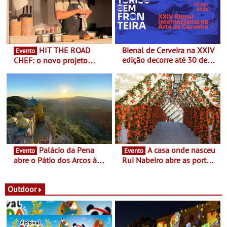
HIT THE ROAD
Bienal de Cerveira na XXIV
Evento
edição decorre até 30 de
CHEF: o novo projeto
dezembro - Afirmar a arte
nómada do Chef Nuno
enquanto “Territórios sem
Queiroz Ribeiro - Um novo
Fronteira”
conceito gastronómico
itinerante que percorre
Portugal
Palácio da Pena
A casa onde nasceu
Evento
Evento
abre o Pátio dos Arcos à
Rui Nabeiro abre as portas
observação do eclipse
ao público nas Festas do
solar
Povo de Campo Maior -
Festas decorrem entre 8 e
Outdoor
16 de agosto