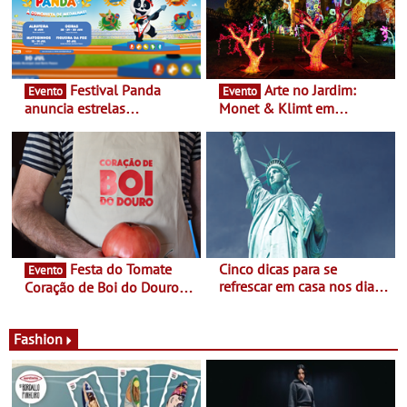
Festival Panda
Arte no Jardim:
Evento
Evento
anuncia estrelas
Monet & Klimt em
confirmadas na 17ª edição
Guimarães prolongada até
- Entre Junho e Julho pelo
ao final de Setembro -
país
Experiência luminosa no
jardim do Museu de
Alberto Sampaio
Festa do Tomate
Cinco dicas para se
Evento
refrescar em casa nos dias
Coração de Boi do Douro -
de calor - Diminuir o
Nos restaurantes da região
desconforto
Agosto é o mês do Tomate
Fashion