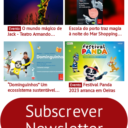
O mundo mágico de
Escola do porto traz magia
Evento
à noite do Mar Shopping
Jack - Teatro Armando
Matosinhos - No sábado,
Cortez até 24 de Março
29 de abril, às 21h00
“Dominguinhos” Um
Festival Panda
Evento
ecossistema sustentável
2023 arranca em Oeiras
para levares contigo aonde
fores - Atelier de Educação
Ambiental nos
“Dominguinhos” de 23 de
abril