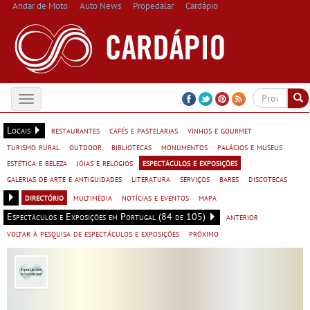
Andar de Moto
Auto News
Propedalar
Cardápio
Toggle
navigation
Locais
restaurantes
cafés e pastelarias
vinhos e gourmet
turismo rural
outdoor
bibliotecas
monumentos
palácios e museus
estética e beleza
jóias e relógios
espectáculos e exposições
galerias de arte e antiguidades
literatura
serviços
bares
discotecas
directório
multimédia
notícias e eventos
mapa
Espectáculos e Exposições em Portugal (84 de 105)
anterior
voltar à pesquisa de espectáculos e exposições
próximo