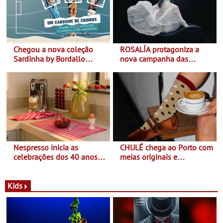
Chegou a nova coleção
ROSALÍA protagoniza a
Sardinha by Bordallo
nova campanha das
Pinheiro
sapatilhas 204L da New
Balance
Nespresso inicia as
CHULÉ chega ao Porto com
celebrações dos 40 anos
meias originais e
com parceria exclusiva com
sustentáveis - A marca
a marca portuguesa Torres
portuguesa inaugurou um
Novas - Edição limitada
espaço no ViaCatarina
Kids
Nespresso x Torres Novas
Shopping