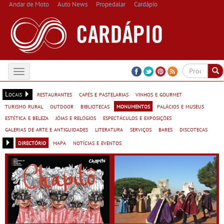
Andar de Moto
Auto News
Propedalar
Cardápio
Toggle
navigation
Locais
restaurantes
cafés e pastelarias
vinhos e gourmet
turismo rural
outdoor
bibliotecas
monumentos
palácios e museus
estética e beleza
jóias e relógios
espectáculos e exposições
galerias de arte e antiguidades
literatura
serviços
bares
discotecas
directório
mapa
notícias e eventos