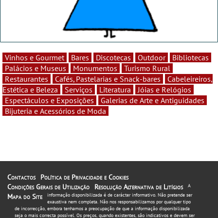
Vinhos e Gourmet
Bares
Discotecas
Outdoor
Bibliotecas
Palácios e Museus
Monumentos
Turismo Rural
Restaurantes
Cafés, Pastelarias e Snack-bares
Cabeleireiros,
Estética e Beleza
Serviços
Literatura
Jóias e Relógios
Espectáculos e Exposições
Galerias de Arte e Antiguidades
Bijuteria e Acessórios de Moda
Contactos
Política de Privacidade e Cookies
Condições Gerais de Utilização
Resolução Alternativa de Litígios
A
informação disponibilizada é de carácter informativo. Não pretende ser
Mapa do Site
exaustiva nem completa. Não nos responsabilizamos por qualquer tipo
de incorrecção, embora tenhamos a preocupação de que a informação disponibilizada
seja o mais correcta possível. Os preços, quando existentes, são indicativos e devem ser