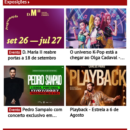
Exposições
D. Maria II reabre
O universo K-Pop está a
Evento
chegar ao Olga Cadaval - A
portas a 18 de setembro
6 de setembro, às 15h00
Pedro Sampaio com
Playback - Estreia a 6 de
Evento
Agosto
concerto exclusivo em
2027 em Portugal