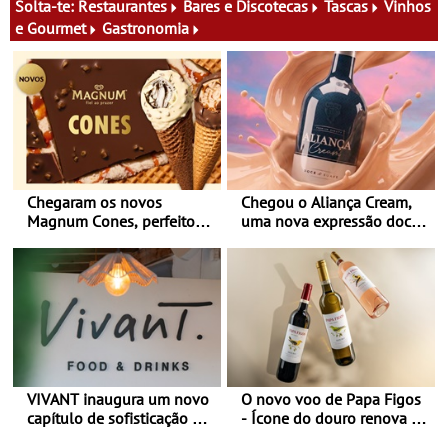
Solta-te:
Restaurantes
Bares e Discotecas
Tascas
Vinhos
e Gourmet
Gastronomia
Chegaram os novos
Chegou o Aliança Cream,
Magnum Cones, perfeitos
uma nova expressão doce
para adoçar o verão
e suave, para viver todas as
estações
VIVANT inaugura um novo
O novo voo de Papa Figos
capítulo de sofisticação no
- Ícone do douro renova a
Algarve - Sob nova
imagem e afirma a