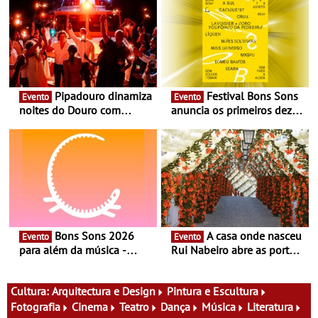
Pipadouro dinamiza
Festival Bons Sons
Evento
Evento
noites do Douro com
anuncia os primeiros dez
experiência exclusiva de
nomes do cartaz
vinho, gastronomia e
música
Bons Sons 2026
A casa onde nasceu
Evento
Evento
para além da música -
Rui Nabeiro abre as portas
Cinema, conversas,
ao público nas Festas do
percursos, oficinas,
Povo de Campo Maior -
atividades para toda a
Festas decorrem entre 8 e
Cultura:
Arquitectura e Design
Pintura e Escultura
família e muito mais
16 de agosto
Fotografia
Cinema
Teatro
Dança
Música
Literatura