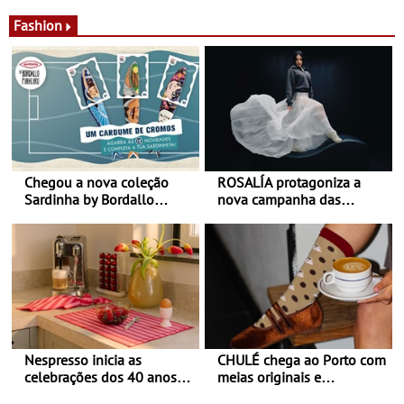
desconforto
Agosto é o mês do Tomate
Fashion
Chegou a nova coleção
ROSALÍA protagoniza a
Sardinha by Bordallo
nova campanha das
Pinheiro
sapatilhas 204L da New
Balance
Nespresso inicia as
CHULÉ chega ao Porto com
celebrações dos 40 anos
meias originais e
com parceria exclusiva com
sustentáveis - A marca