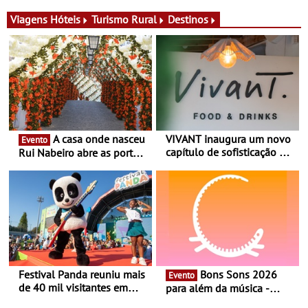
gerência, o Vivant reabre
identidade de uma marca
na Quinta do Lago com
líder
Viagens
Hóteis
Turismo Rural
Destinos
uma experiência que une
gastronomia mediterrânica,
cocktails de assinatura e
música
A casa onde nasceu
VIVANT inaugura um novo
Evento
capítulo de sofisticação no
Rui Nabeiro abre as portas
Algarve - Sob nova
ao público nas Festas do
gerência, o Vivant reabre
Povo de Campo Maior -
na Quinta do Lago com
Festas decorrem entre 8 e
uma experiência que une
16 de agosto
gastronomia mediterrânica,
cocktails de assinatura e
música
Festival Panda reuniu mais
Bons Sons 2026
Evento
de 40 mil visitantes em
para além da música -
2026 - 19ª edição do maior
Cinema, conversas,