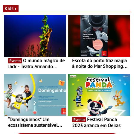
a marca portuguesa Torres
portuguesa inaugurou um
Novas - Edição limitada
espaço no ViaCatarina
Kids
Nespresso x Torres Novas
Shopping
O mundo mágico de
Escola do porto traz magia
Evento
à noite do Mar Shopping
Jack - Teatro Armando
Matosinhos - No sábado,
Cortez até 24 de Março
29 de abril, às 21h00
“Dominguinhos” Um
Festival Panda
Evento
ecossistema sustentável
2023 arranca em Oeiras
para levares contigo aonde