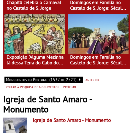
Chapitô celebra o Carnaval
Domingos em Família no
no Castelo de S. Jorge
Castelo de S. Jorge: Século
XVI - Tempo de Mulheres -
Mulheres do Seu tempo
Exposição "Alguma Mezinha
Domingos em Família no
lá dessa Terra do Cabo do
Castelo de S. Jorge: Século
Mundo"
XVI - Tempo de Mulheres -
Mulheres do Seu tempo
Monumentos em Portugal (1537 de 2721)
anterior
voltar à pesquisa de monumentos
próximo
Igreja de Santo Amaro -
Monumento
Igreja de Santo Amaro
- Monumento