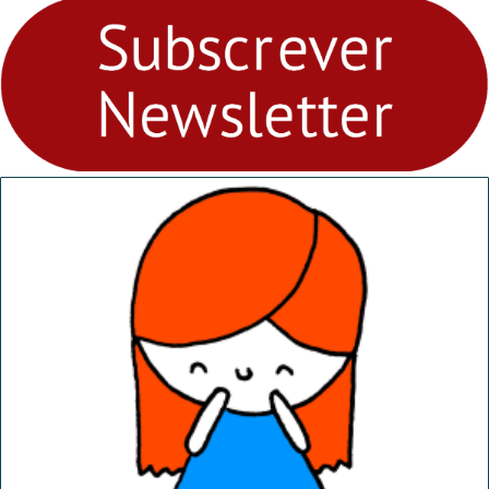
fores - Atelier de Educação
Ambiental nos
“Dominguinhos” de 23 de
abril