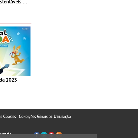
stentáveis - A
inaugurou um
ina Shopping
 e Cookies
Condições Gerais de Utilização
nformação