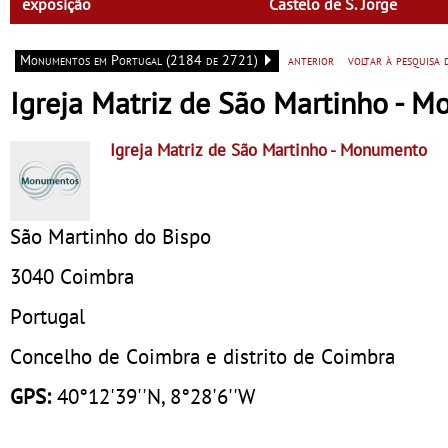
exposição
Castelo de S. Jorge
Monumentos em Portugal (2184 de 2721)
anterior
voltar à pesquisa
Igreja Matriz de São Martinho - 
Igreja Matriz de São Martinho
- Monumento
São Martinho do Bispo
3040
Coimbra
Portugal
Concelho de Coimbra e distrito de Coimbra
GPS:
40°12'39''N, 8°28'6''W