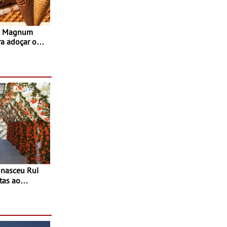
s Magnum
ra adoçar o
tas ao
 do Povo de
as decorrem
sto