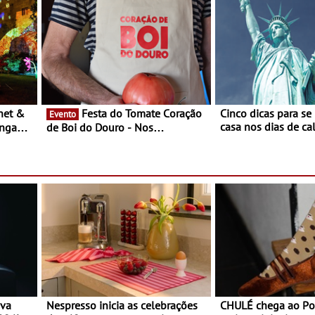
Festa do Tomate Coração
Cinco dicas para se
Evento
casa nos dias de calor - Dim
ongada
de Boi do Douro - Nos
o desconforto
restaurantes da região Agosto é o
ardim
mês do Tomate
paio
ova
Nespresso inicia as celebrações
CHULÉ chega ao Po