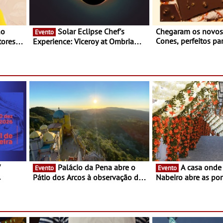
Solar Eclipse Chef's
Chegaram os novo
Evento
Cones, perfeitos pa
ores,
Experience: Viceroy at Ombria
verão
s dias
Algarve reúne chefs Michelin
para uma noite exclusiva
V
Palácio da Pena abre o
A casa onde nasceu Rui
Evento
Evento
Pátio dos Arcos à observação do
Nabeiro abre as por
eclipse solar
público nas Festas
Campo Maior - Fest
entre 8 e 16 de ago