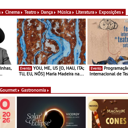
nas,
do cartaz
150 vinhos em prova
lia e
de experiências
a
Cinema
Teatro
Dança
Música
Literatura
Exposições
YOU, ME, US [O, HAU, ITA;
Programação do Festival
Evento
Evento
TU, EU, NÓS] Maria Madeira na
Internacional de Te
rto
Fundação Oriente - De 14 de
Setúbal – XXVIII Fe
ery a 3
Agosto a 13 de Dezembro
- Entre 20 e 29 de 
 Gourmet
Gastronomia