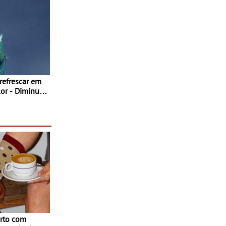
 refrescar em
inuir
rto com