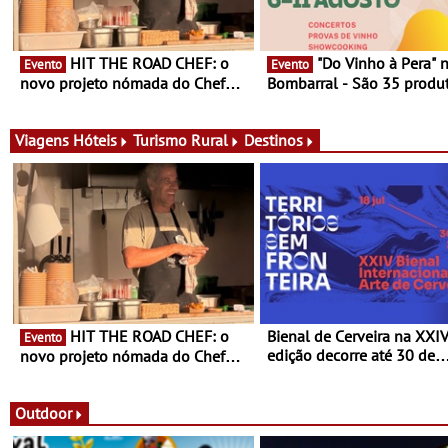
HIT THE ROAD CHEF: o
"Do Vinho à Pera" no
Evento
Evento
novo projeto nómada do Chef
Bombarral - São 35 produt
Nuno Queiroz Ribeiro - Um novo
150 vinhos em prova e sei
conceito gastronómico itinerante
de experiências
que percorre Portugal
Viagens
Hóteis
Turismo Rural
Destinos
HIT THE ROAD CHEF: o
Bienal de Cerveira na XXI
Evento
edição decorre até 30 de
novo projeto nómada do Chef
dezembro - Afirmar a arte
Nuno Queiroz Ribeiro - Um novo
enquanto “Territórios sem
conceito gastronómico itinerante
Fronteira”
que percorre Portugal
Outdoor