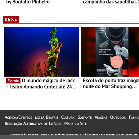
by Bordallo Pinheiro
campanha das sapatilhas
da New Balance
Kids
O mundo mágico de Jack
Escola do porto traz magi
Evento
noite do Mar Shopping
- Teatro Armando Cortez até 24
Matosinhos - No sábado, 
de Março
abril, às 21h00
Agenda/Eventos
diz lá, Beatriz
Cultura
Solta-te
Viagens
Outdoor
Fashi
Resolução Alternativa de Litígios
Mapa do Site
A informação disponibilizada é de carácter informativo. Não pretende ser exaustiva nem completa