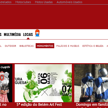
Atrelados
Motoclubes
Motos Usadas
Automóveis Usados
S
MULTIMÉDIA
LOCAIS
al
outdoor
bibliotecas
monumentos
palácios e museus
estética e beleza
l no
5ª edição do Belém Art Fest
Domingo em famíli