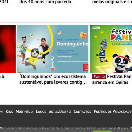
 204L
dos 40 anos com parceria
meias originais e su
exclusiva com a marca
marca portuguesa 
portuguesa Torres Novas -
espaço no ViaCatar
Edição limitada Nespresso x
Torres Novas
a à
“Dominguinhos” Um ecossistema
Festival Panda 2023
Evento
sustentável para levares contigo
arranca em Oeiras
29 de
aonde fores - Atelier de
Educação Ambiental nos
“Dominguinhos” de 23 de abril
on
Kids
Multimédia
Locais
diz lá, Beatriz
Contactos
Política de Privacidade
. Não nos responsabilizamos por qualquer tipo de incorrecção, embora tenhamos a preocupação de que a i