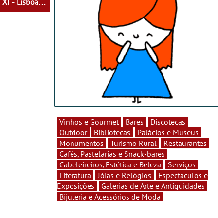
 XI - Lisboa
Vinhos e Gourmet
Bares
Discotecas
Outdoor
Bibliotecas
Palácios e Museus
Monumentos
Turismo Rural
Restaurantes
Cafés, Pastelarias e Snack-bares
Cabeleireiros, Estética e Beleza
Serviços
Literatura
Jóias e Relógios
Espectáculos e
Exposições
Galerias de Arte e Antiguidades
Bijuteria e Acessórios de Moda