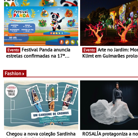
Festival Panda anuncia
Arte no Jardim: Monet &
Evento
Evento
estrelas confirmadas na 17ª
Klimt em Guimarães prol
edição - Entre Junho e Julho pelo
até ao final de Setembro -
país
Experiência luminosa no j
do Museu de Alberto Sam
Fashion
Chegou a nova coleção Sardinha
ROSALÍA protagoniza a n