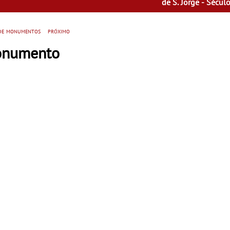
de S. Jorge - Século
Fora do Condado
 de monumentos
próximo
Monumento