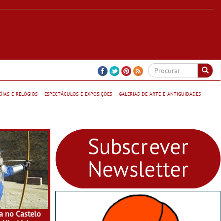
jóias e relógios
espectáculos e exposições
galerias de arte e antiguidades
a no Castelo