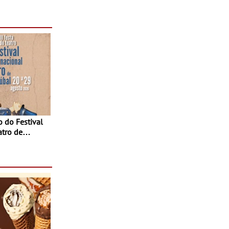
 e seis dias
atro de
sta do Teatro
Agosto