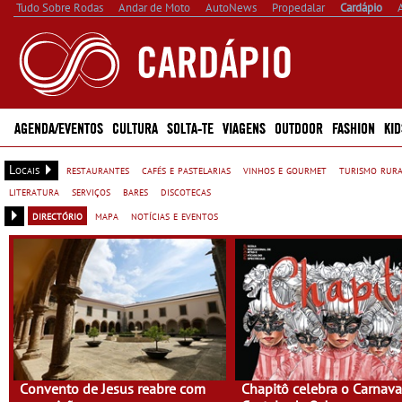
Tudo Sobre Rodas
Andar de Moto
AutoNews
Propedalar
Cardápio
AGENDA/EVENTOS
CULTURA
SOLTA-TE
VIAGENS
OUTDOOR
FASHION
KID
Locais
restaurantes
cafés e pastelarias
vinhos e gourmet
turismo rur
literatura
serviços
bares
discotecas
directório
mapa
notícias e eventos
Convento de Jesus reabre com
Chapitô celebra o Carnava