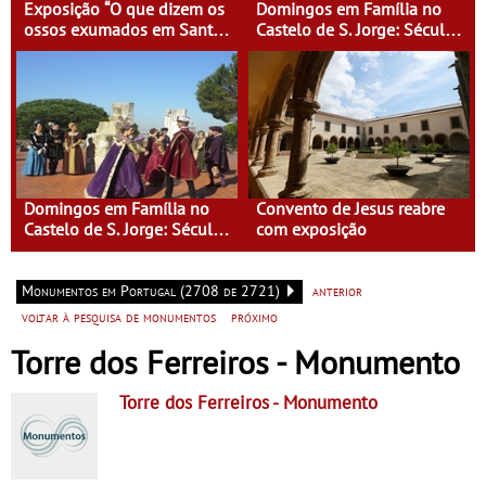
Exposição “O que dizem os
Domingos em Família no
ossos exumados em Santa
Castelo de S. Jorge: Século
Clara-a-Velha”
XVI - Tempo de Mulheres -
Mulheres do Seu tempo
Domingos em Família no
Convento de Jesus reabre
Castelo de S. Jorge: Século
com exposição
XVI - Tempo de Mulheres -
Mulheres do Seu tempo
Monumentos em Portugal (2708 de 2721)
anterior
voltar à pesquisa de monumentos
próximo
Torre dos Ferreiros - Monumento
Torre dos Ferreiros
- Monumento