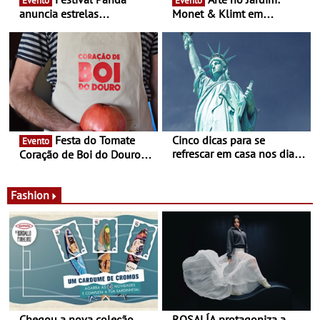
Evento
Evento
anuncia estrelas
Monet & Klimt em
confirmadas na 17ª edição
Guimarães prolongada até
- Entre Junho e Julho pelo
ao final de Setembro -
país
Experiência luminosa no
jardim do Museu de
Alberto Sampaio
Festa do Tomate
Cinco dicas para se
Evento
refrescar em casa nos dias
Coração de Boi do Douro -
de calor - Diminuir o
Nos restaurantes da região
desconforto
Agosto é o mês do Tomate
Fashion
Chegou a nova coleção
ROSALÍA protagoniza a