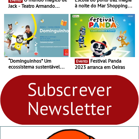
Evento
à noite do Mar Shopping
Jack - Teatro Armando
Matosinhos - No sábado,
Cortez até 24 de Março
29 de abril, às 21h00
“Dominguinhos” Um
Festival Panda
Evento
ecossistema sustentável
2023 arranca em Oeiras
para levares contigo aonde
fores - Atelier de Educação
Ambiental nos
“Dominguinhos” de 23 de
abril