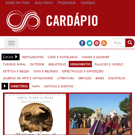
Andar de Moto
Auto News
Propedalar
Cardápio
Toggle
navigation
Locais
restaurantes
cafés e pastelarias
vinhos e gourmet
turismo rural
outdoor
bibliotecas
monumentos
palácios e museus
estética e beleza
jóias e relógios
espectáculos e exposições
galerias de arte e antiguidades
literatura
serviços
bares
discotecas
directório
mapa
notícias e eventos