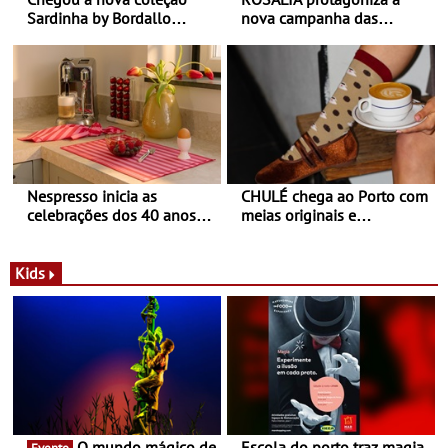
Sardinha by Bordallo
nova campanha das
Pinheiro
sapatilhas 204L da New
Balance
Nespresso inicia as
CHULÉ chega ao Porto com
celebrações dos 40 anos
meias originais e
com parceria exclusiva com
sustentáveis - A marca
a marca portuguesa Torres
portuguesa inaugurou um
Novas - Edição limitada
espaço no ViaCatarina
Kids
Nespresso x Torres Novas
Shopping
O mundo mágico de
Escola do porto traz magia