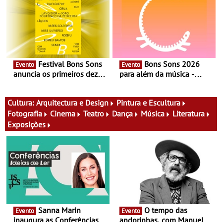
música
fílmico e práticas artísticas
Festival Bons Sons
Bons Sons 2026
Evento
Evento
anuncia os primeiros dez
para além da música -
nomes do cartaz
Cinema, conversas,
percursos, oficinas,
atividades para toda a
Cultura:
Arquitectura e Design
Pintura e Escultura
família e muito mais
Fotografia
Cinema
Teatro
Dança
Música
Literatura
Exposições
Sanna Marin
O tempo das
Evento
Evento
inaugura as Conferências
andorinhas, com Manuel