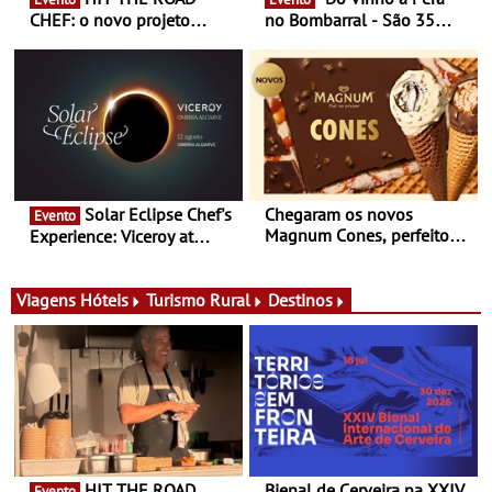
CHEF: o novo projeto
no Bombarral - São 35
nómada do Chef Nuno
produtores, 150 vinhos em
Queiroz Ribeiro - Um novo
prova e seis dias de
conceito gastronómico
experiências
itinerante que percorre
Portugal
Solar Eclipse Chef's
Chegaram os novos
Evento
Magnum Cones, perfeitos
Experience: Viceroy at
para adoçar o verão
Ombria Algarve reúne chefs
Michelin para uma noite
exclusiva
Viagens
Hóteis
Turismo Rural
Destinos
HIT THE ROAD
Bienal de Cerveira na XXIV
Evento