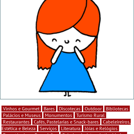
Vinhos e Gourmet
Bares
Discotecas
Outdoor
Bibliotecas
Palácios e Museus
Monumentos
Turismo Rural
Restaurantes
Cafés, Pastelarias e Snack-bares
Cabeleireiros,
Estética e Beleza
Serviços
Literatura
Jóias e Relógios