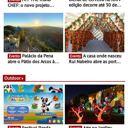
edição decorre até 30 de
CHEF: o novo projeto
dezembro - Afirmar a arte
nómada do Chef Nuno
enquanto “Territórios sem
Queiroz Ribeiro - Um novo
Fronteira”
conceito gastronómico
itinerante que percorre
Portugal
Palácio da Pena
A casa onde nasceu
Evento
Evento
abre o Pátio dos Arcos à
Rui Nabeiro abre as portas
observação do eclipse
ao público nas Festas do
solar
Povo de Campo Maior -
Festas decorrem entre 8 e
Outdoor
16 de agosto
Festival Panda
Arte no Jardim: