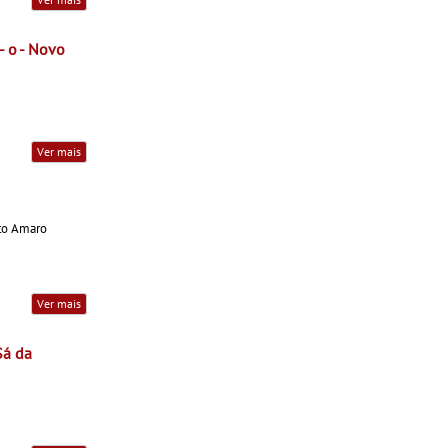
- o - Novo
Ver mais
to Amaro
Ver mais
Sá da