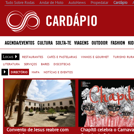
Tudo Sobre Rodas
Andar de Moto
AutoNews
Propedalar
Cardápio
AGENDA/EVENTOS
CULTURA
SOLTA-TE
VIAGENS
OUTDOOR
FASHION
KID
Locais
restaurantes
cafés e pastelarias
vinhos e gourmet
turismo rur
literatura
serviços
bares
discotecas
directório
mapa
notícias e eventos
Convento de Jesus reabre com
Chapitô celebra o Carnava