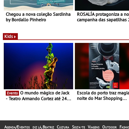
Chegou a nova coleção Sardinha
ROSALÍA protagoniza a n
by Bordallo Pinheiro
campanha das sapatilhas
da New Balance
Kids
O mundo mágico de Jack
Escola do porto traz magi
Evento
noite do Mar Shopping
- Teatro Armando Cortez até 24
Matosinhos - No sábado, 
de Março
abril, às 21h00
Agenda/Eventos
diz lá, Beatriz
Cultura
Solta-te
Viagens
Outdoor
Fashi