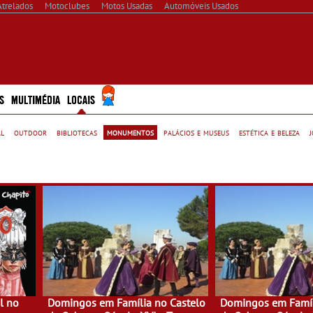
Atrelados
Motoclubes
Motos Usadas
Automóveis Usados
S
MULTIMÉDIA
LOCAIS
al
outdoor
bibliotecas
monumentos
palácios e museus
estética e beleza
l no
Domingos em Família no Castelo
Domingos em Famíl