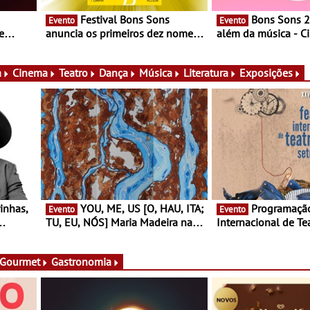
Festival Bons Sons
Bons Sons 2026 para
Evento
Evento
e
anuncia os primeiros dez nomes
além da música - C
do cartaz
conversas, percursos
ico e
atividades para toda
muito mais
a
Cinema
Teatro
Dança
Música
Literatura
Exposições
YOU, ME, US [O, HAU, ITA;
Programação do Festival
Evento
Evento
TU, EU, NÓS] Maria Madeira na
Internacional de Te
rto
Fundação Oriente - De 14 de
Setúbal – XXVIII Fe
ery a 3
Agosto a 13 de Dezembro
- Entre 20 e 29 de 
 Gourmet
Gastronomia