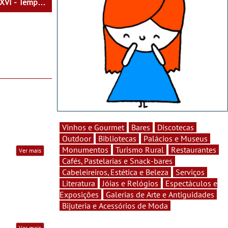
 XVI - Tempo
heres do Seu
Vinhos e Gourmet
Bares
Discotecas
Outdoor
Bibliotecas
Palácios e Museus
Monumentos
Turismo Rural
Restaurantes
Ver mais
Cafés, Pastelarias e Snack-bares
Cabeleireiros, Estética e Beleza
Serviços
Literatura
Jóias e Relógios
Espectáculos e
Exposições
Galerias de Arte e Antiguidades
Bijuteria e Acessórios de Moda
Ver mais