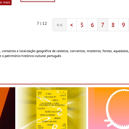
er mais
7 | 12
<<
<
5
6
7
8
9
ntactos e localização geográfica de castelos, conventos, mosteiros, fontes, aquedutos, 
 o património histórico-cultural português.