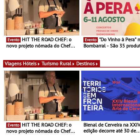
HIT THE ROAD CHEF: o
"Do Vinho à Pera" no
Evento
Evento
novo projeto nómada do Chef
Bombarral - São 35 produt
Nuno Queiroz Ribeiro - Um novo
150 vinhos em prova e sei
conceito gastronómico itinerante
de experiências
que percorre Portugal
Viagens
Hóteis
Turismo Rural
Destinos
HIT THE ROAD CHEF: o
Bienal de Cerveira na XXI
Evento
edição decorre até 30 de
novo projeto nómada do Chef
dezembro - Afirmar a arte
Nuno Queiroz Ribeiro - Um novo