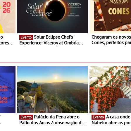
Solar Eclipse Chef's
Chegaram os novo
Evento
Cones, perfeitos pa
ores,
Experience: Viceroy at Ombria
verão
s dias
Algarve reúne chefs Michelin
para uma noite exclusiva
V
Palácio da Pena abre o
A casa onde nasceu Rui
Evento
Evento
Pátio dos Arcos à observação do
Nabeiro abre as por
eclipse solar
público nas Festas