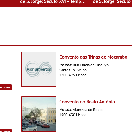
de S. Jorge: Século XVI - Tempo
de S. Jorge: Século
de Mulheres - Mulheres do Seu
de Mulheres - Mul
tempo
tempo
Convento das Trinas de Mocambo
Morada:
Rua Garcia de Orta 2/6
Santos - o - Velho
1200-679 Lisboa
er mais
Convento do Beato António
Morada:
Alameda do Beato
1900-630 Lisboa
er mais