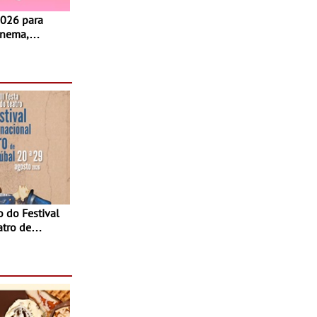
inema,
, oficinas,
 a família e
atro de
sta do Teatro
Agosto