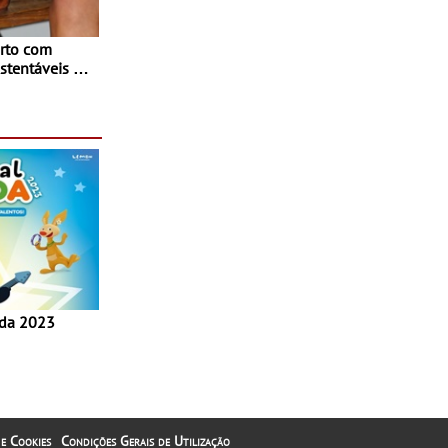
rto com
stentáveis - A
inaugurou um
ina Shopping
 e Cookies
Condições Gerais de Utilização