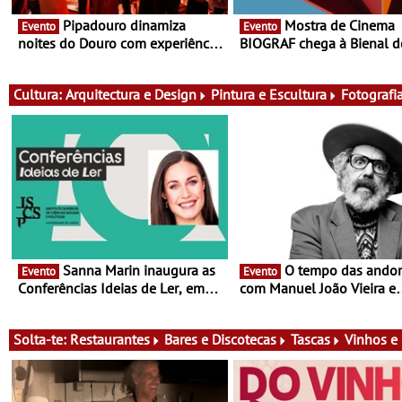
Pipadouro dinamiza
Mostra de Cinema
Evento
Evento
noites do Douro com experiência
BIOGRAF chega à Bienal d
exclusiva de vinho, gastronomia
Cerveira este verão -
e música
Documentário, ensaio fílm
práticas artísticas
Cultura:
Arquitectura e Design
Pintura e Escultura
Fotografi
Sanna Marin inaugura as
O tempo das andorinhas,
Evento
Evento
Conferências Ideias de Ler, em
com Manuel João Vieira e
Lisboa - Antiga primeira-ministra
Corações de Atum - Conce
da Finlândia é a convidada da
performance na MAAT Gall
primeira edição do novo ciclo de
de Setembro, 19:30
Solta-te:
Restaurantes
Bares e Discotecas
Tascas
Vinhos e
debates dedicado aos grandes
temas do nosso tempo