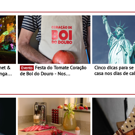
Campo Maior - Fest
entre 8 e 16 de ago
Festa do Tomate Coração
Cinco dicas para se
Evento
casa nos dias de calor - Dim
ongada
de Boi do Douro - Nos
o desconforto
restaurantes da região Agosto é o
ardim
mês do Tomate
paio