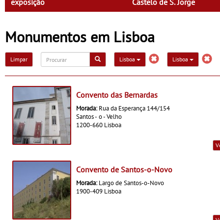
exposição
Castelo de S. Jorge
Monumentos em Lisboa
Limpar
Lisboa
Lisboa
Convento das Bernardas
Morada:
Rua da Esperança 144/154
Santos - o - Velho
1200-660 Lisboa
V
Convento de Santos-o-Novo
Morada:
Largo de Santos-o-Novo
1900-409 Lisboa
V