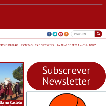
jóias e relógios
espectáculos e exposições
galerias de arte e antiguidades
ia no Castelo