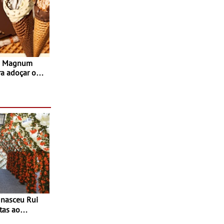
s Magnum
ra adoçar o
tas ao
 do Povo de