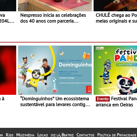
ova
Nespresso inicia as celebrações
CHULÉ chega ao Po
 204L
dos 40 anos com parceria
meias originais e su
exclusiva com a marca
marca portuguesa 
portuguesa Torres Novas -
espaço no ViaCatar
Edição limitada Nespresso x
Torres Novas
a à
“Dominguinhos” Um ecossistema
Festival Panda 2023
Evento
sustentável para levares contigo
arranca em Oeiras
29 de
aonde fores - Atelier de
Educação Ambiental nos
“Dominguinhos” de 23 de abril
on
Kids
Multimédia
Locais
diz lá, Beatriz
Contactos
Política de Privacidade