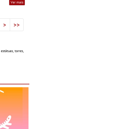
Ver mais
>
>>
estátuas, torres,