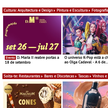
exclusiva de vinho, gastronomia
do cartaz
e música
Cultura:
Arquitectura e Design
Pintura e Escultura
Fotografi
D. Maria II reabre portas a
O universo K-Pop está a c
Evento
ao Olga Cadaval - A 6 de
18 de setembro
setembro, às 15h00
Solta-te:
Restaurantes
Bares e Discotecas
Tascas
Vinhos e