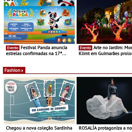
cocktails de assinatura e 
Festival Panda anuncia
Arte no Jardim: Monet &
Evento
Evento
estrelas confirmadas na 17ª
Klimt em Guimarães prol
edição - Entre Junho e Julho pelo
até ao final de Setembro -
país
Experiência luminosa no j
do Museu de Alberto Sam
Fashion
Chegou a nova coleção Sardinha
ROSALÍA protagoniza a n