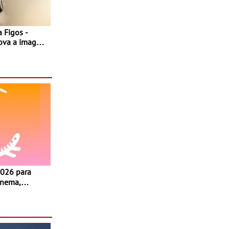
 Figos -
nova a imagem
inema,
, oficinas,
 a família e