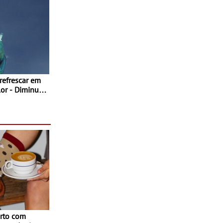
 refrescar em
inuir
rto com