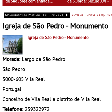
de São Jorge com entrada
de S. Jorge: Século XVI -
gratuita
de Mulheres - Mulheres d
tempo
Monumentos em Portugal (1709 de 2721)
anterior
voltar à pesquisa
Igreja de São Pedro - Monumento
Igreja de São Pedro
- Monumento
Morada:
Largo de São Pedro
São Pedro
5000-605
Vila Real
Portugal
Concelho de Vila Real e distrito de Vila Real
Telefone:
259322972