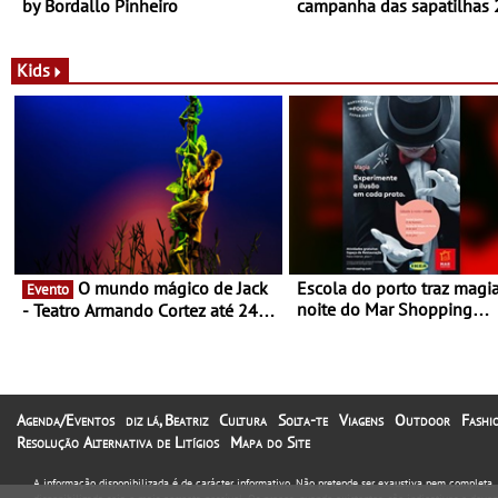
by Bordallo Pinheiro
campanha das sapatilhas
da New Balance
Kids
O mundo mágico de Jack
Escola do porto traz magi
Evento
noite do Mar Shopping
- Teatro Armando Cortez até 24
Matosinhos - No sábado, 
de Março
abril, às 21h00
Agenda/Eventos
diz lá, Beatriz
Cultura
Solta-te
Viagens
Outdoor
Fashi
Resolução Alternativa de Litígios
Mapa do Site
A informação disponibilizada é de carácter informativo. Não pretende ser exaustiva nem completa