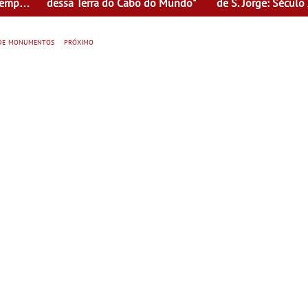
 Tempo
dessa Terra do Cabo do Mundo"
de S. Jorge: Século
o Seu
de Mulheres - Mul
tempo
 de monumentos
próximo