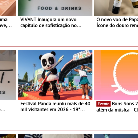
 uma
VIVANT inaugura um novo
O novo voo de Papa
ave,
capítulo de sofisticação no
Ícone do douro re
es
Algarve - Sob nova gerência, o
e afirma a identidade de uma
Vivant reabre na Quinta do Lago
marca líder
com uma experiência que une
gastronomia mediterrânica,
cocktails de assinatura e música
o
Festival Panda reuniu mais de 40
Bons Sons 2026 para
Evento
o
mil visitantes em 2026 - 19ª
além da música - C
ia, o
edição do maior evento infantil
conversas, percursos
o Lago
do país contou com nove
atividades para toda
 une
sessões durante cinco dias de
muito mais
,
festa em Oeiras e na Maia