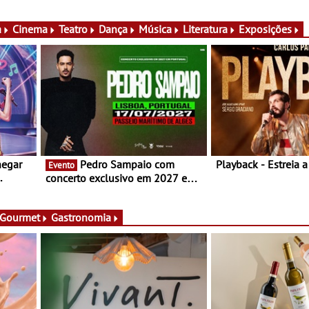
conversas, percursos, oficinas,
Somersby Out Jazz 
atividades para toda a família e
do encontro habitu
muito mais
domingos, a primeir
a
Cinema
Teatro
Dança
Música
Literatura
Exposições
do mês recebe o fe
de Arcos
hegar
Pedro Sampaio com
Playback - Estreia 
Evento
concerto exclusivo em 2027 em
Portugal
 Gourmet
Gastronomia