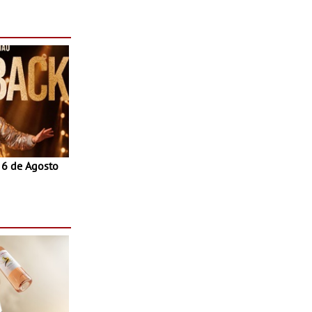
- Para além
al aos
a sexta-feira
stival em Paço
a 6 de Agosto