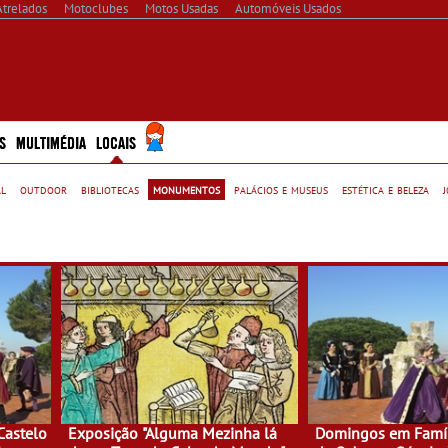
Atrelados
Motoclubes
Motos Usadas
Automóveis Usados
S
MULTIMÉDIA
LOCAIS
al
outdoor
bibliotecas
monumentos
palácios e museus
estética e beleza
Castelo
Exposição "Alguma Mezinha lá
Domingos em Famíl