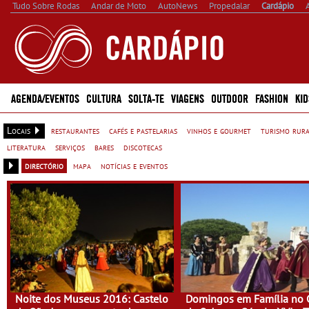
Tudo Sobre Rodas
Andar de Moto
AutoNews
Propedalar
Cardápio
AGENDA/EVENTOS
CULTURA
SOLTA-TE
VIAGENS
OUTDOOR
FASHION
KID
Locais
restaurantes
cafés e pastelarias
vinhos e gourmet
turismo rur
literatura
serviços
bares
discotecas
directório
mapa
notícias e eventos
Noite dos Museus 2016: Castelo
Domingos em Família no 