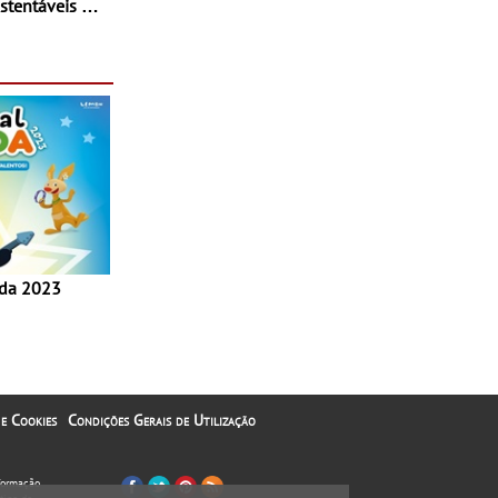
stentáveis - A
inaugurou um
ina Shopping
 e Cookies
Condições Gerais de Utilização
nformação