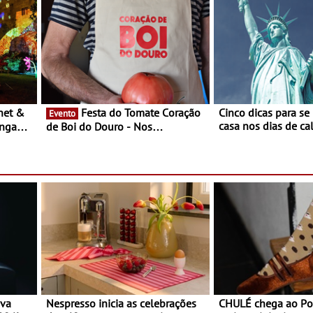
música
Festa do Tomate Coração
Cinco dicas para se
Evento
casa nos dias de calor - Dim
ongada
de Boi do Douro - Nos
o desconforto
restaurantes da região Agosto é o
ardim
mês do Tomate
paio
ova
Nespresso inicia as celebrações
CHULÉ chega ao Po