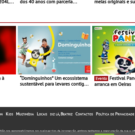
 204L
dos 40 anos com parceria
meias originais e su
exclusiva com a marca
marca portuguesa 
portuguesa Torres Novas -
espaço no ViaCatar
Edição limitada Nespresso x
Torres Novas
a à
“Dominguinhos” Um ecossistema
Festival Panda 2023
Evento
sustentável para levares contigo
arranca em Oeiras
29 de
aonde fores - Atelier de
Educação Ambiental nos
“Dominguinhos” de 23 de abril
on
Kids
Multimédia
Locais
diz lá, Beatriz
Contactos
Política de Privacidade
. Não nos responsabilizamos por qualquer tipo de incorrecção, embora tenhamos a preocupação de que a i