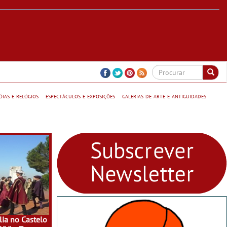
jóias e relógios
espectáculos e exposições
galerias de arte e antiguidades
ia no Castelo