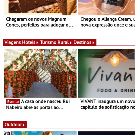
Chegaram os novos Magnum
Chegou o Aliança Cream,
Cones, perfeitos para adoçar o
nova expressão doce e su
verão
para viver todas as estaçõ
Viagens
Hóteis
Turismo Rural
Destinos
A casa onde nasceu Rui
VIVANT inaugura um nov
Evento
capítulo de sofisticação n
Nabeiro abre as portas ao
Algarve - Sob nova gerênc
público nas Festas do Povo de
Vivant reabre na Quinta d
Campo Maior - Festas decorrem
com uma experiência que
entre 8 e 16 de agosto
Outdoor
gastronomia mediterrânica