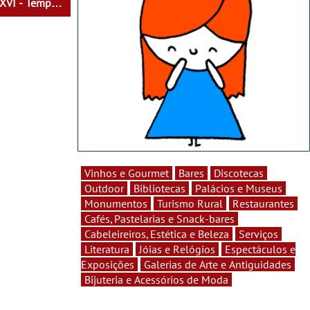
 XVI - Tempo
heres do Seu
Vinhos e Gourmet
Bares
Discotecas
Outdoor
Bibliotecas
Palácios e Museus
Monumentos
Turismo Rural
Restaurantes
Cafés, Pastelarias e Snack-bares
Cabeleireiros, Estética e Beleza
Serviços
Literatura
Jóias e Relógios
Espectáculos e
Exposições
Galerias de Arte e Antiguidades
Bijuteria e Acessórios de Moda