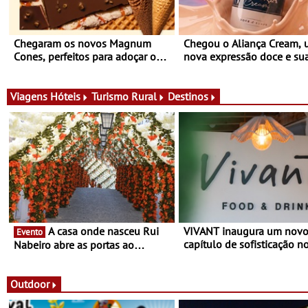
Chegaram os novos Magnum
Chegou o Aliança Cream,
Cones, perfeitos para adoçar o
nova expressão doce e su
verão
para viver todas as estaçõ
Viagens
Hóteis
Turismo Rural
Destinos
A casa onde nasceu Rui
VIVANT inaugura um nov
Evento
capítulo de sofisticação n
Nabeiro abre as portas ao
Algarve - Sob nova gerênc
público nas Festas do Povo de
Vivant reabre na Quinta d
Campo Maior - Festas decorrem
com uma experiência que
entre 8 e 16 de agosto
Outdoor
gastronomia mediterrânica