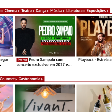
conversas, percursos, oficinas,
público nas Festas
atividades para toda a família e
Campo Maior - Fest
muito mais
entre 8 e 16 de ago
a
Cinema
Teatro
Dança
Música
Literatura
Exposições
hegar
Pedro Sampaio com
Playback - Estreia 
Evento
concerto exclusivo em 2027 em
Portugal
 Gourmet
Gastronomia