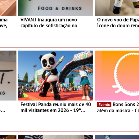
 uma
VIVANT inaugura um novo
O novo voo de Papa
ave,
capítulo de sofisticação no
Ícone do douro re
es
Algarve - Sob nova gerência, o
e afirma a identidade de uma
Vivant reabre na Quinta do Lago
marca líder
com uma experiência que une
gastronomia mediterrânica,
cocktails de assinatura e música
o
Festival Panda reuniu mais de 40
Bons Sons 2026 para
Evento
o
mil visitantes em 2026 - 19ª
além da música - C
ia, o
edição do maior evento infantil
conversas, percursos
o Lago
do país contou com nove
atividades para toda
 une
sessões durante cinco dias de
muito mais
,
festa em Oeiras e na Maia