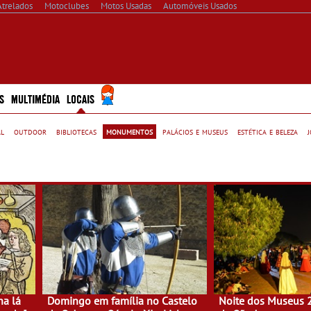
Atrelados
Motoclubes
Motos Usadas
Automóveis Usados
S
MULTIMÉDIA
LOCAIS
al
outdoor
bibliotecas
monumentos
palácios e museus
estética e beleza
ha lá
Domingo em família no Castelo
Noite dos Museus 