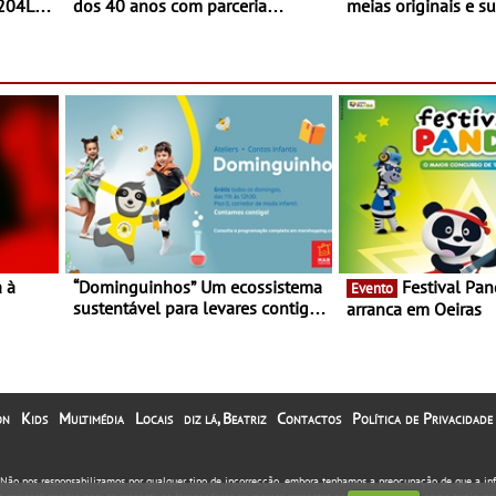
 204L
dos 40 anos com parceria
meias originais e su
exclusiva com a marca
marca portuguesa 
portuguesa Torres Novas -
espaço no ViaCatar
Edição limitada Nespresso x
Torres Novas
a à
“Dominguinhos” Um ecossistema
Festival Panda 2023
Evento
sustentável para levares contigo
arranca em Oeiras
29 de
aonde fores - Atelier de
Educação Ambiental nos
“Dominguinhos” de 23 de abril
on
Kids
Multimédia
Locais
diz lá, Beatriz
Contactos
Política de Privacidade
. Não nos responsabilizamos por qualquer tipo de incorrecção, embora tenhamos a preocupação de que a i