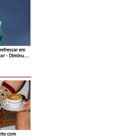
 refrescar em
inuir
rto com