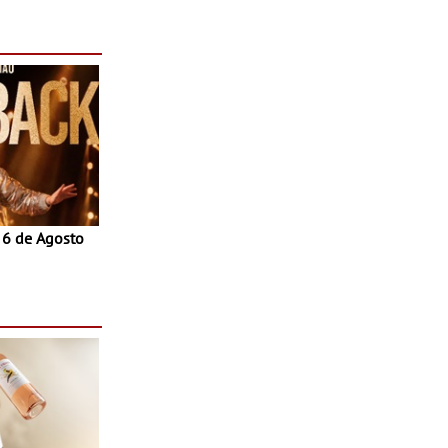
 do Povo de
as decorrem
sto
a 6 de Agosto