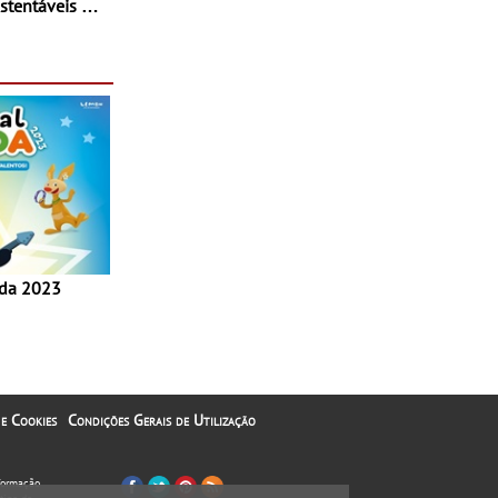
stentáveis - A
inaugurou um
ina Shopping
 e Cookies
Condições Gerais de Utilização
nformação