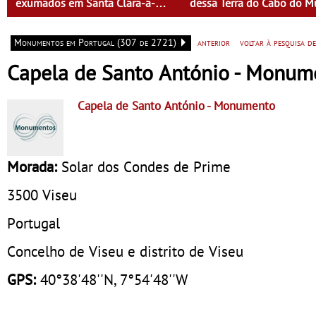
exumados em Santa Clara-a-
dessa Terra do Cabo do 
Velha”
Monumentos em Portugal (307 de 2721)
anterior
voltar à pesquisa 
Capela de Santo António - Monum
Capela de Santo António
- Monumento
Morada:
Solar dos Condes de Prime
3500
Viseu
Portugal
Concelho de Viseu e distrito de Viseu
GPS:
40°38'48''N, 7°54'48''W