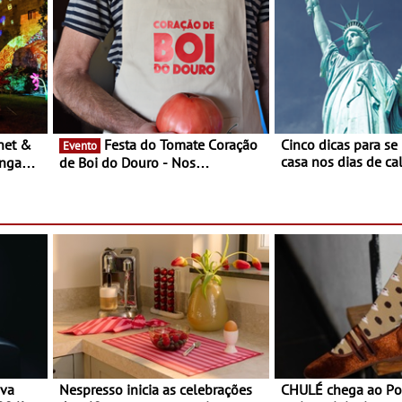
música
Festa do Tomate Coração
Cinco dicas para se
Evento
casa nos dias de calor - Dim
ongada
de Boi do Douro - Nos
o desconforto
restaurantes da região Agosto é o
ardim
mês do Tomate
paio
ova
Nespresso inicia as celebrações
CHULÉ chega ao Po