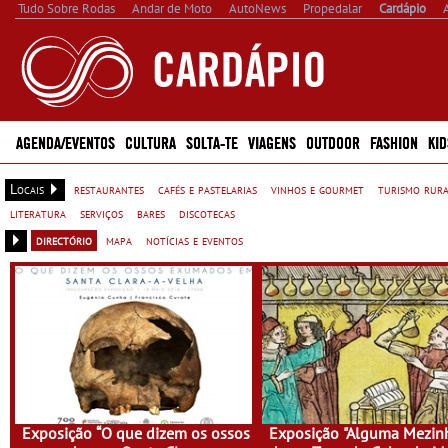
Tudo Sobre Rodas
Andar de Moto
AutoNews
Propedalar
Cardápio
AGENDA/EVENTOS
CULTURA
SOLTA-TE
VIAGENS
OUTDOOR
FASHION
KID
Locais
restaurantes
cafés e pastelarias
vinhos e gourmet
turismo rur
literatura
serviços
bares
discotecas
directório
mapa
notícias e eventos
Exposição “O que dizem os ossos
Exposição "Alguma Mezin