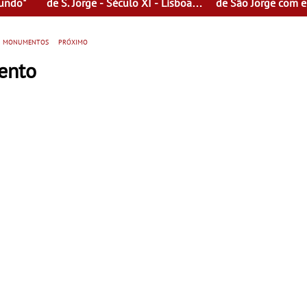
Mundo"
de S. Jorge - Século XI - Lisboa
de São Jorge com e
Fora do Condado
gratuita
de monumentos
próximo
ento