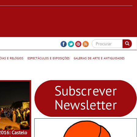
jóias e relógios
espectáculos e exposições
galerias de arte e antiguidades
2016: Castelo