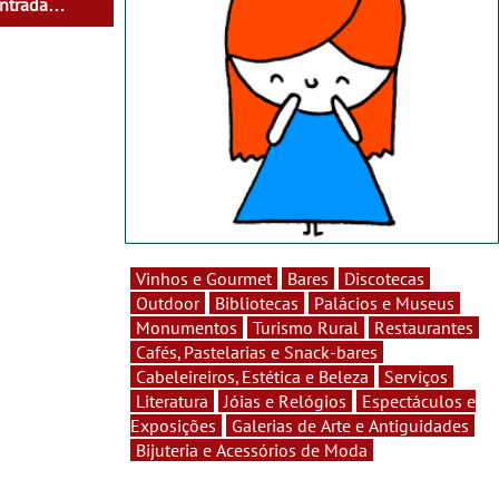
ntrada
Vinhos e Gourmet
Bares
Discotecas
Outdoor
Bibliotecas
Palácios e Museus
Monumentos
Turismo Rural
Restaurantes
Cafés, Pastelarias e Snack-bares
Cabeleireiros, Estética e Beleza
Serviços
Literatura
Jóias e Relógios
Espectáculos e
Exposições
Galerias de Arte e Antiguidades
Bijuteria e Acessórios de Moda