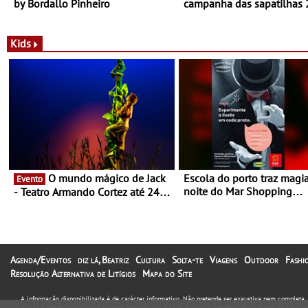
by Bordallo Pinheiro
campanha das sapatilhas
da New Balance
Kids
O mundo mágico de Jack
Escola do porto traz magi
Evento
noite do Mar Shopping
- Teatro Armando Cortez até 24
Matosinhos - No sábado, 
de Março
abril, às 21h00
Agenda/Eventos
diz lá, Beatriz
Cultura
Solta-te
Viagens
Outdoor
Fashi
Resolução Alternativa de Litígios
Mapa do Site
A informação disponibilizada é de carácter informativo. Não pretende ser exaustiva nem completa