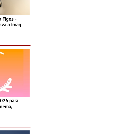
 Figos -
nova a imagem
inema,
, oficinas,
 a família e