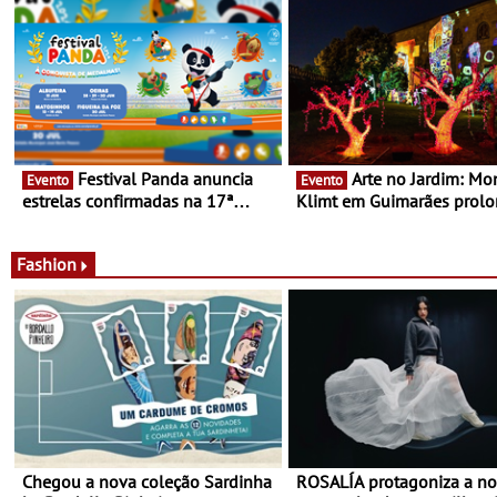
cocktails de assinatura e 
Festival Panda anuncia
Arte no Jardim: Monet &
Evento
Evento
estrelas confirmadas na 17ª
Klimt em Guimarães prol
edição - Entre Junho e Julho pelo
até ao final de Setembro -
país
Experiência luminosa no j
do Museu de Alberto Sam
Fashion
Chegou a nova coleção Sardinha
ROSALÍA protagoniza a n