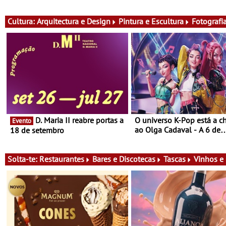
exclusiva de vinho, gastronomia
do cartaz
e música
Cultura:
Arquitectura e Design
Pintura e Escultura
Fotografi
D. Maria II reabre portas a
O universo K-Pop está a c
Evento
ao Olga Cadaval - A 6 de
18 de setembro
setembro, às 15h00
Solta-te:
Restaurantes
Bares e Discotecas
Tascas
Vinhos e