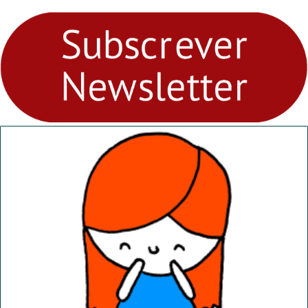
para levares contigo aonde
fores - Atelier de Educação
Ambiental nos
“Dominguinhos” de 23 de
abril