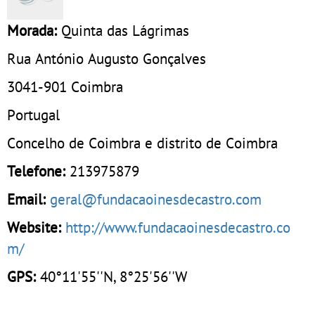
Morada:
Quinta das Lágrimas
Rua António Augusto Gonçalves
3041-901
Coimbra
Portugal
Concelho de Coimbra e distrito de Coimbra
Telefone:
213975879
Email:
geral@fundacaoinesdecastro.com
Website:
http://www.fundacaoinesdecastro.co
m/
GPS:
40°11'55''N, 8°25'56''W