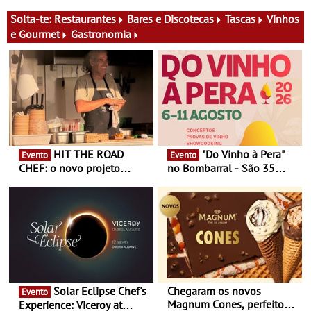
Oriente - De 14 de Agosto a
Festa do Teatro - Entre 20 e
13 de Dezembro
29 de Agosto
Solta-te:
Restaurantes
Bares e Discotecas
Tascas
Vinhos
e Gourmet
Gastronomia
HIT THE ROAD
"Do Vinho à Pera"
Evento
Evento
CHEF: o novo projeto
no Bombarral - São 35
nómada do Chef Nuno
produtores, 150 vinhos em
Queiroz Ribeiro - Um novo
prova e seis dias de
conceito gastronómico
experiências
itinerante que percorre
Portugal
Solar Eclipse Chef's
Chegaram os novos
Evento
Magnum Cones, perfeitos
Experience: Viceroy at