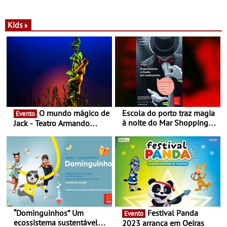
com parceria exclusiva com
sustentáveis - A marca
a marca portuguesa Torres
portuguesa inaugurou um
Novas - Edição limitada
espaço no ViaCatarina
Kids
Nespresso x Torres Novas
Shopping
O mundo mágico de
Escola do porto traz magia
Evento
à noite do Mar Shopping
Jack - Teatro Armando
Matosinhos - No sábado,
Cortez até 24 de Março
29 de abril, às 21h00
“Dominguinhos” Um
Festival Panda
Evento
ecossistema sustentável
2023 arranca em Oeiras