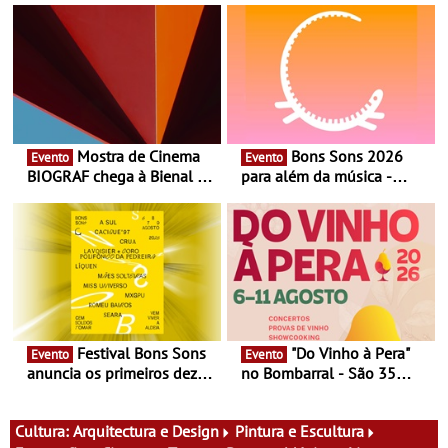
Mostra de Cinema
Bons Sons 2026
Evento
Evento
BIOGRAF chega à Bienal de
para além da música -
Cerveira este verão -
Cinema, conversas,
Documentário, ensaio
percursos, oficinas,
fílmico e práticas artísticas
atividades para toda a
família e muito mais
Festival Bons Sons
"Do Vinho à Pera"
Evento
Evento
anuncia os primeiros dez
no Bombarral - São 35
nomes do cartaz
produtores, 150 vinhos em
prova e seis dias de
experiências
Cultura:
Arquitectura e Design
Pintura e Escultura