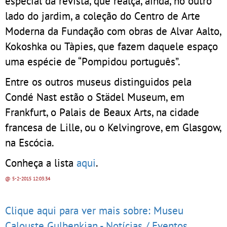
especial da revista, que realça, ainda, no outro
lado do jardim, a coleção do Centro de Arte
Moderna da Fundação com obras de Alvar Aalto,
Kokoshka ou Tàpies, que fazem daquele espaço
uma espécie de “Pompidou português”.
Entre os outros museus distinguidos pela
Condé Nast estão o Städel Museum, em
Frankfurt, o Palais de Beaux Arts, na cidade
francesa de Lille, ou o Kelvingrove, em Glasgow,
na Escócia.
Conheça a lista
aqui
.
@ 5-2-2015
12:03:34
Clique aqui para ver mais sobre: Museu
Calouste Gulbenkian - Notícias / Eventos