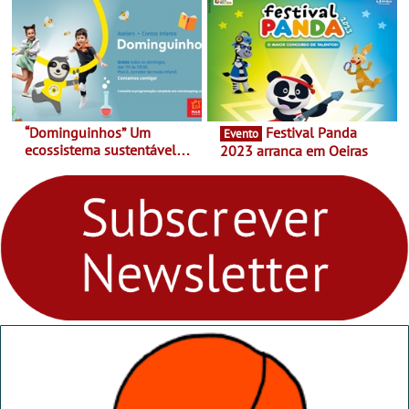
29 de abril, às 21h00
“Dominguinhos” Um
Festival Panda
Evento
ecossistema sustentável
2023 arranca em Oeiras
para levares contigo aonde
fores - Atelier de Educação
Ambiental nos
“Dominguinhos” de 23 de
abril