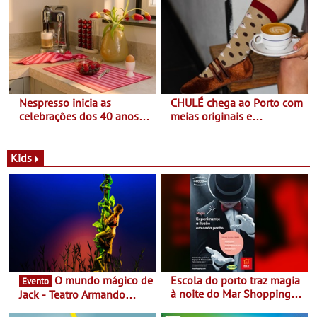
Balance
Nespresso inicia as
CHULÉ chega ao Porto com
celebrações dos 40 anos
meias originais e
com parceria exclusiva com
sustentáveis - A marca
a marca portuguesa Torres
portuguesa inaugurou um
Novas - Edição limitada
espaço no ViaCatarina
Kids
Nespresso x Torres Novas
Shopping
O mundo mágico de
Escola do porto traz magia
Evento
à noite do Mar Shopping
Jack - Teatro Armando
Matosinhos - No sábado,
Cortez até 24 de Março