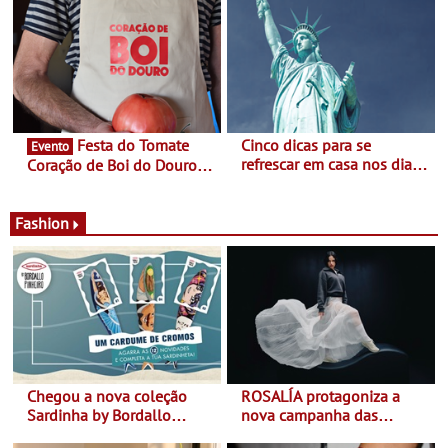
- Entre Junho e Julho pelo
ao final de Setembro -
país
Experiência luminosa no
jardim do Museu de
Alberto Sampaio
Festa do Tomate
Cinco dicas para se
Evento
refrescar em casa nos dias
Coração de Boi do Douro -
de calor - Diminuir o
Nos restaurantes da região
desconforto
Agosto é o mês do Tomate
Fashion
Chegou a nova coleção
ROSALÍA protagoniza a
Sardinha by Bordallo
nova campanha das
Pinheiro
sapatilhas 204L da New