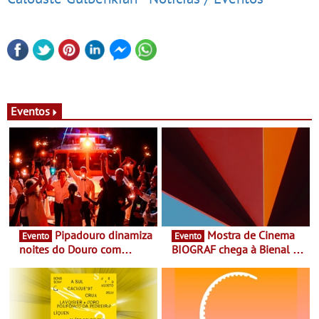
Eventos
Pipadouro dinamiza
Mostra de Cinema
Evento
Evento
noites do Douro com
BIOGRAF chega à Bienal de
experiência exclusiva de
Cerveira este verão -
vinho, gastronomia e
Documentário, ensaio
música
fílmico e práticas artísticas