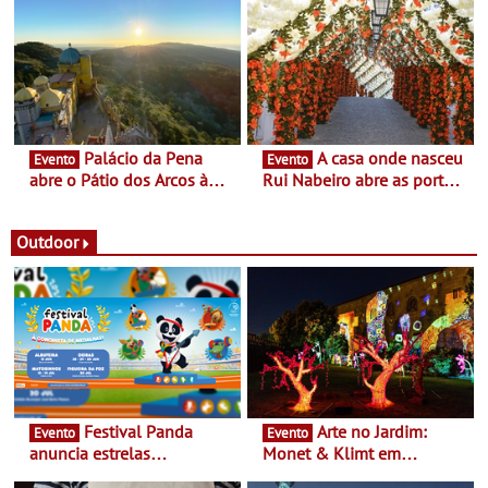
enquanto “Territórios sem
Queiroz Ribeiro - Um novo
Fronteira”
conceito gastronómico
itinerante que percorre
Portugal
Palácio da Pena
A casa onde nasceu
Evento
Evento
abre o Pátio dos Arcos à
Rui Nabeiro abre as portas
observação do eclipse
ao público nas Festas do
solar
Povo de Campo Maior -
Festas decorrem entre 8 e
Outdoor
16 de agosto
Festival Panda
Arte no Jardim:
Evento
Evento
anuncia estrelas
Monet & Klimt em
confirmadas na 17ª edição
Guimarães prolongada até