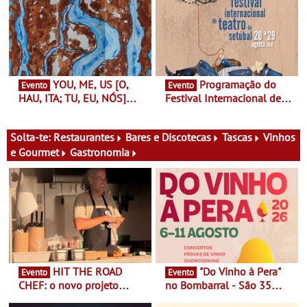
Finlândia é a convidada da
performance na MAAT
primeira edição do novo
Gallery a 3 de Setembro,
ciclo de debates dedicado
19:30
aos grandes temas do
nosso tempo
YOU, ME, US [O,
Programação do
Evento
Evento
HAU, ITA; TU, EU, NÓS]
Festival Internacional de
Maria Madeira na Fundação
Teatro de Setúbal – XXVIII
Oriente - De 14 de Agosto a
Festa do Teatro - Entre 20 e
13 de Dezembro
29 de Agosto
Solta-te:
Restaurantes
Bares e Discotecas
Tascas
Vinhos
e Gourmet
Gastronomia
HIT THE ROAD
"Do Vinho à Pera"
Evento
Evento
CHEF: o novo projeto
no Bombarral - São 35
nómada do Chef Nuno
produtores, 150 vinhos em