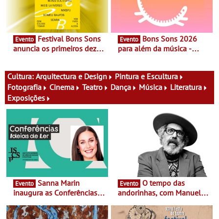
Festival Bons Sons
Bons Sons 2026
Evento
Evento
anuncia os primeiros dez
para além da música -
nomes do cartaz
Cinema, conversas,
percursos, oficinas,
atividades para toda a
Cultura:
Arquitectura e Design
Pintura e Escultura
família e muito mais
Fotografia
Cinema
Teatro
Dança
Música
Literatura
Exposições
Sanna Marin
O tempo das
Evento
Evento
inaugura as Conferências
andorinhas, com Manuel
Ideias de Ler, em Lisboa -
João Vieira e Corações de
Antiga primeira-ministra da
Atum - Concerto