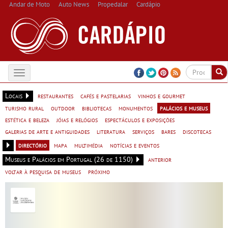
Andar de Moto
Auto News
Propedalar
Cardápio
Toggle
navigation
Locais
restaurantes
cafés e pastelarias
vinhos e gourmet
turismo rural
outdoor
bibliotecas
monumentos
palácios e museus
estética e beleza
jóias e relógios
espectáculos e exposições
galerias de arte e antiguidades
literatura
serviços
bares
discotecas
directório
mapa
multimédia
notícias e eventos
Museus e Palácios em Portugal (26 de 1150)
anterior
voltar à pesquisa de museus
próximo