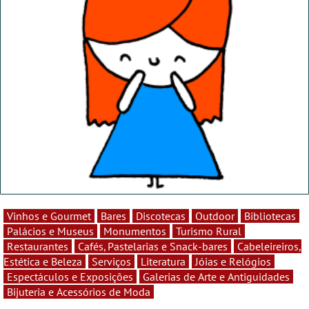
Vinhos e Gourmet
Bares
Discotecas
Outdoor
Bibliotecas
Palácios e Museus
Monumentos
Turismo Rural
Restaurantes
Cafés, Pastelarias e Snack-bares
Cabeleireiros,
Estética e Beleza
Serviços
Literatura
Jóias e Relógios
Espectáculos e Exposições
Galerias de Arte e Antiguidades
Bijuteria e Acessórios de Moda