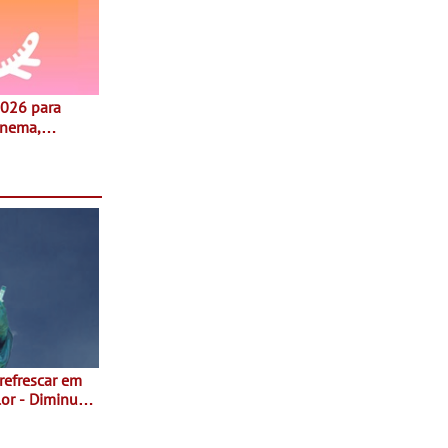
inema,
, oficinas,
 a família e
 refrescar em
inuir