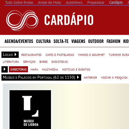
Tudo Sobre Rodas
Andar de Moto
AutoNews
Propedalar
Cardápio
AGENDA/EVENTOS
CULTURA
SOLTA-TE
VIAGENS
OUTDOOR
FASHION
KID
Locais
restaurantes
cafés e pastelarias
vinhos e gourmet
turismo rur
literatura
serviços
bares
discotecas
directório
mapa
multimédia
notícias e eventos
Museus e Palácios em Portugal (62 de 1150)
anterior
voltar à pesquisa