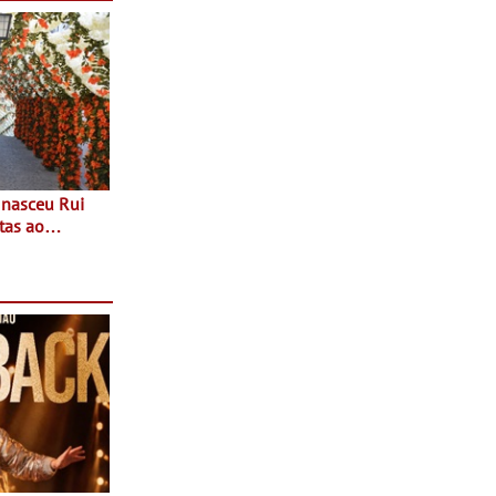
tas ao
 do Povo de
as decorrem
sto