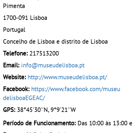
Pimenta
1700-091
Lisboa
Portugal
Concelho de Lisboa e distrito de Lisboa
Telefone:
217513200
Email:
info@museudelisboa.pt
Website:
http://www.museudelisboa.pt/
Facebook:
https://www.facebook.com/museu
delisboaEGEAC/
GPS:
38°45'30''N, 9°9'21''W
Período de Funcionamento:
Das 10:00 às 13:00 e