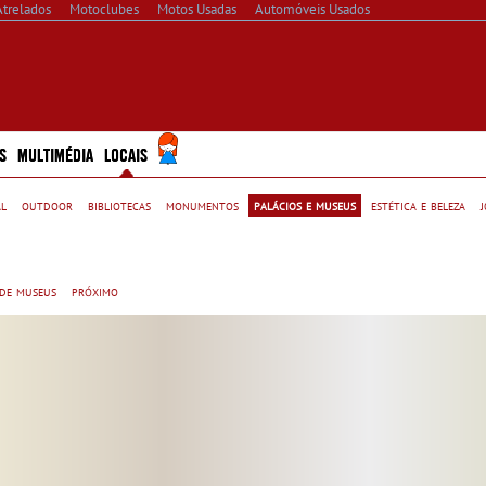
Atrelados
Motoclubes
Motos Usadas
Automóveis Usados
S
MULTIMÉDIA
LOCAIS
al
outdoor
bibliotecas
monumentos
palácios e museus
estética e beleza
 de museus
próximo