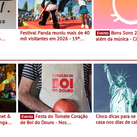
o
Festival Panda reuniu mais de 40
Bons Sons 2026 para
Evento
o
mil visitantes em 2026 - 19ª
além da música - C
ia, o
edição do maior evento infantil
conversas, percursos
o Lago
do país contou com nove
atividades para toda
 une
sessões durante cinco dias de
muito mais
,
festa em Oeiras e na Maia
música
Festa do Tomate Coração
Cinco dicas para se
Evento
casa nos dias de calor - Dim
ongada
de Boi do Douro - Nos
o desconforto
restaurantes da região Agosto é o
ardim
mês do Tomate