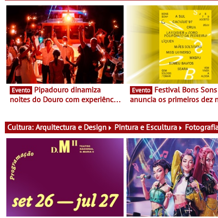
Pipadouro dinamiza
Festival Bons Sons
Evento
Evento
noites do Douro com experiência
anuncia os primeiros dez
exclusiva de vinho, gastronomia
do cartaz
e música
Cultura:
Arquitectura e Design
Pintura e Escultura
Fotografi