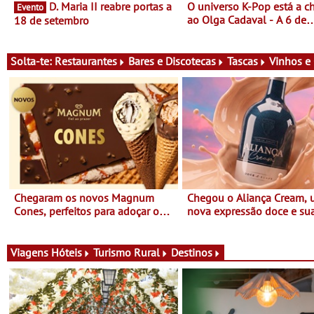
D. Maria II reabre portas a
O universo K-Pop está a c
Evento
ao Olga Cadaval - A 6 de
18 de setembro
setembro, às 15h00
Solta-te:
Restaurantes
Bares e Discotecas
Tascas
Vinhos e
Chegaram os novos Magnum
Chegou o Aliança Cream,
Cones, perfeitos para adoçar o
nova expressão doce e su
verão
para viver todas as estaçõ
Viagens
Hóteis
Turismo Rural
Destinos