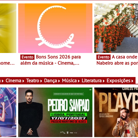
Bons Sons 2026 para
A casa onde nasceu Rui
Evento
Evento
 nomes
além da música - Cinema,
Nabeiro abre as por
conversas, percursos, oficinas,
público nas Festas
atividades para toda a família e
Campo Maior - Fest
muito mais
entre 8 e 16 de ago
a
Cinema
Teatro
Dança
Música
Literatura
Exposições