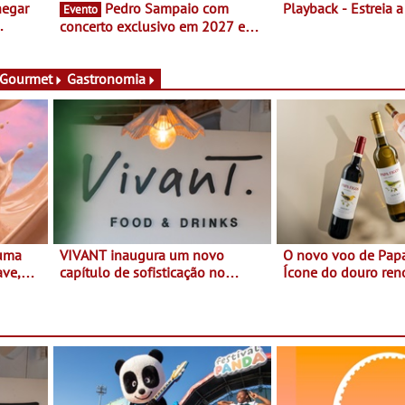
hegar
Pedro Sampaio com
Playback - Estreia 
Evento
concerto exclusivo em 2027 em
Portugal
 Gourmet
Gastronomia
 uma
VIVANT inaugura um novo
O novo voo de Papa
ave,
capítulo de sofisticação no
Ícone do douro re
es
Algarve - Sob nova gerência, o
e afirma a identidade de uma
Vivant reabre na Quinta do Lago
marca líder
com uma experiência que une
gastronomia mediterrânica,
cocktails de assinatura e música