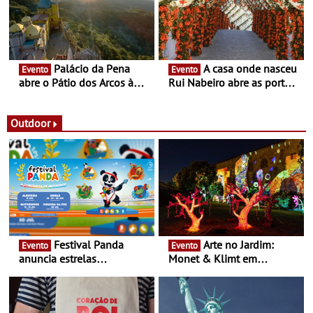
Portugal
Palácio da Pena
A casa onde nasceu
Evento
Evento
abre o Pátio dos Arcos à
Rui Nabeiro abre as portas
observação do eclipse
ao público nas Festas do
solar
Povo de Campo Maior -
Festas decorrem entre 8 e
Outdoor
16 de agosto
Festival Panda
Arte no Jardim:
Evento
Evento
anuncia estrelas
Monet & Klimt em
confirmadas na 17ª edição
Guimarães prolongada até
- Entre Junho e Julho pelo
ao final de Setembro -
país
Experiência luminosa no
jardim do Museu de