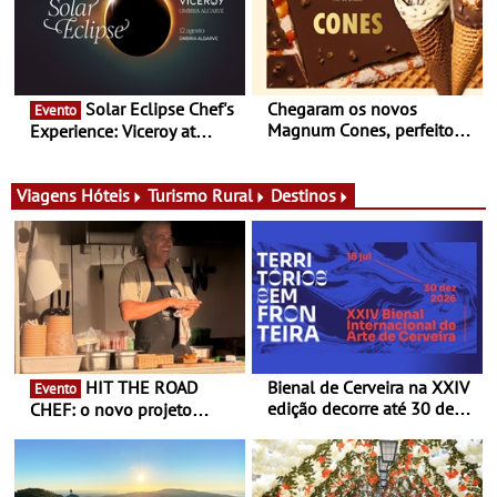
Portugal
Solar Eclipse Chef's
Chegaram os novos
Evento
Magnum Cones, perfeitos
Experience: Viceroy at
para adoçar o verão
Ombria Algarve reúne chefs
Michelin para uma noite
exclusiva
Viagens
Hóteis
Turismo Rural
Destinos
HIT THE ROAD
Bienal de Cerveira na XXIV
Evento
edição decorre até 30 de
CHEF: o novo projeto
dezembro - Afirmar a arte
nómada do Chef Nuno
enquanto “Territórios sem
Queiroz Ribeiro - Um novo
Fronteira”
conceito gastronómico
itinerante que percorre