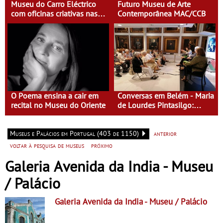
Museu do Carro Eléctrico
Futuro Museu de Arte
com oficinas criativas nas
Contemporânea MAC/CCB
férias de Carnaval
O Poema ensina a cair em
Conversas em Belém - Maria
recital no Museu do Oriente
de Lourdes Pintasilgo:
Mulher de um Tempo Novo
Museus e Palácios em Portugal (403 de 1150)
anterior
voltar à pesquisa de museus
próximo
Galeria Avenida da India - Museu
/ Palácio
Galeria Avenida da India
- Museu / Palácio