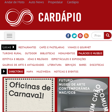
Andar de Moto
Auto News
Propedalar
Cardápio
Toggle
navigation
Locais
restaurantes
cafés e pastelarias
vinhos e gourmet
turismo rural
outdoor
bibliotecas
monumentos
palácios e museus
estética e beleza
jóias e relógios
espectáculos e exposições
galerias de arte e antiguidades
literatura
serviços
bares
discotecas
directório
mapa
multimédia
notícias e eventos