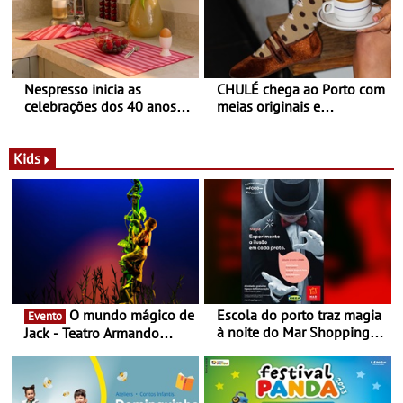
Nespresso inicia as
CHULÉ chega ao Porto com
celebrações dos 40 anos
meias originais e
com parceria exclusiva com
sustentáveis - A marca
a marca portuguesa Torres
portuguesa inaugurou um
Novas - Edição limitada
espaço no ViaCatarina
Kids
Nespresso x Torres Novas
Shopping
O mundo mágico de
Escola do porto traz magia
Evento
à noite do Mar Shopping
Jack - Teatro Armando
Matosinhos - No sábado,
Cortez até 24 de Março
29 de abril, às 21h00