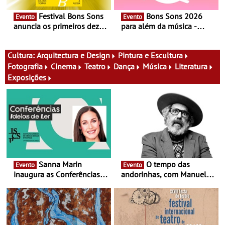
Festival Bons Sons
Bons Sons 2026
Evento
Evento
anuncia os primeiros dez
para além da música -
nomes do cartaz
Cinema, conversas,
percursos, oficinas,
atividades para toda a
Cultura:
Arquitectura e Design
Pintura e Escultura
família e muito mais
Fotografia
Cinema
Teatro
Dança
Música
Literatura
Exposições
Sanna Marin
O tempo das
Evento
Evento
inaugura as Conferências
andorinhas, com Manuel
Ideias de Ler, em Lisboa -
João Vieira e Corações de
Antiga primeira-ministra da
Atum - Concerto
Finlândia é a convidada da
performance na MAAT
primeira edição do novo
Gallery a 3 de Setembro,
ciclo de debates dedicado
19:30