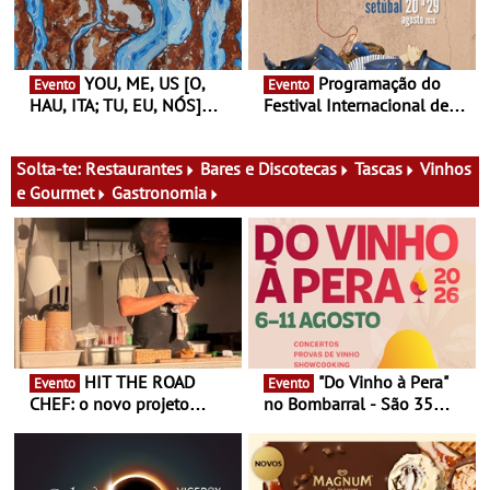
aos grandes temas do
nosso tempo
YOU, ME, US [O,
Programação do
Evento
Evento
HAU, ITA; TU, EU, NÓS]
Festival Internacional de
Maria Madeira na Fundação
Teatro de Setúbal – XXVIII
Oriente - De 14 de Agosto a
Festa do Teatro - Entre 20 e
13 de Dezembro
29 de Agosto
Solta-te:
Restaurantes
Bares e Discotecas
Tascas
Vinhos
e Gourmet
Gastronomia
HIT THE ROAD
"Do Vinho à Pera"
Evento
Evento
CHEF: o novo projeto
no Bombarral - São 35
nómada do Chef Nuno
produtores, 150 vinhos em
Queiroz Ribeiro - Um novo
prova e seis dias de
conceito gastronómico
experiências
itinerante que percorre