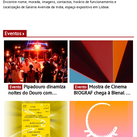
Encontre nome, morada, imagens, contactos, horário de funcionamento e
localização de Galeria Avenida da India, espaço expositivo em Lisboa.
Eventos
Pipadouro dinamiza
Mostra de Cinema
Evento
Evento
noites do Douro com
BIOGRAF chega à Bienal de
experiência exclusiva de
Cerveira este verão -
vinho, gastronomia e
Documentário, ensaio
música
fílmico e práticas artísticas