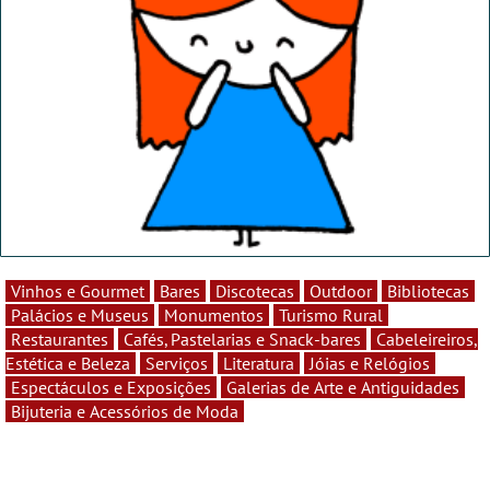
Vinhos e Gourmet
Bares
Discotecas
Outdoor
Bibliotecas
Palácios e Museus
Monumentos
Turismo Rural
Restaurantes
Cafés, Pastelarias e Snack-bares
Cabeleireiros,
Estética e Beleza
Serviços
Literatura
Jóias e Relógios
Espectáculos e Exposições
Galerias de Arte e Antiguidades
Bijuteria e Acessórios de Moda