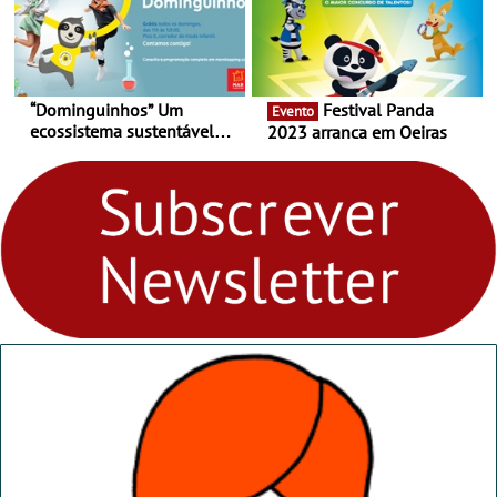
“Dominguinhos” Um
Festival Panda
Evento
ecossistema sustentável
2023 arranca em Oeiras
para levares contigo aonde
fores - Atelier de Educação
Ambiental nos
“Dominguinhos” de 23 de
abril