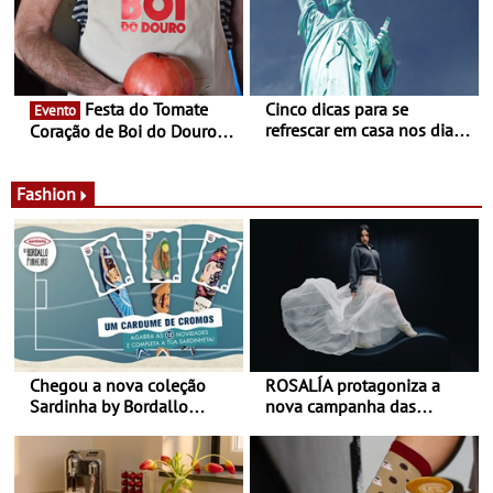
Alberto Sampaio
Festa do Tomate
Cinco dicas para se
Evento
refrescar em casa nos dias
Coração de Boi do Douro -
de calor - Diminuir o
Nos restaurantes da região
desconforto
Agosto é o mês do Tomate
Fashion
Chegou a nova coleção
ROSALÍA protagoniza a
Sardinha by Bordallo
nova campanha das
Pinheiro
sapatilhas 204L da New
Balance