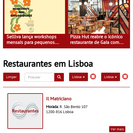
gastronomia - O Brasa
estará só
Coastal Steakhouse
apresenta "Flavours of the
World", uma nova
experiência gastronómica
Selllva lança workshops
Pizza Hut reabre o icónico
mensais para pequenos
restaurante de Gaia com
exploradores na LX Factory -
nova experiência digital
A primeira edição está
marcada para 26 de julho
Restaurantes em Lisboa
Limpar
Lisboa
Lisboa
Il Matriciano
Morada:
R. São Bento 107
1200-816 Lisboa
Ver mais