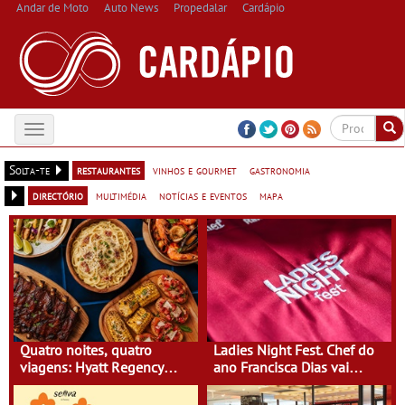
Andar de Moto
Auto News
Propedalar
Cardápio
Toggle
navigation
Solta-te
restaurantes
vinhos e gourmet
gastronomia
directório
multimédia
notícias e eventos
mapa
Quatro noites, quatro
Ladies Night Fest. Chef do
viagens: Hyatt Regency
ano Francisca Dias vai
Vilamoura convida a dar a
cozinhar no Olaias, na
volta ao mundo através da
Figueira da Foz, mas não