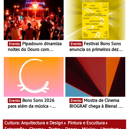
Pipadouro dinamiza
Festival Bons Sons
Evento
Evento
noites do Douro com
anuncia os primeiros dez
experiência exclusiva de
nomes do cartaz
vinho, gastronomia e
música
Bons Sons 2026
Mostra de Cinema
Evento
Evento
para além da música -
BIOGRAF chega à Bienal de
Cinema, conversas,
Cerveira este verão -
percursos, oficinas,
Documentário, ensaio
atividades para toda a
fílmico e práticas artísticas
Cultura:
Arquitectura e Design
Pintura e Escultura
família e muito mais
Fotografia
Cinema
Teatro
Dança
Música
Literatura