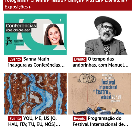
Exposições
Sanna Marin
O tempo das
Evento
Evento
inaugura as Conferências
andorinhas, com Manuel
Ideias de Ler, em Lisboa -
João Vieira e Corações de
Antiga primeira-ministra da
Atum - Concerto
Finlândia é a convidada da
performance na MAAT
primeira edição do novo
Gallery a 3 de Setembro,
ciclo de debates dedicado
19:30
aos grandes temas do
nosso tempo
YOU, ME, US [O,
Programação do
Evento
Evento
HAU, ITA; TU, EU, NÓS]
Festival Internacional de
Maria Madeira na Fundação
Teatro de Setúbal – XXVIII