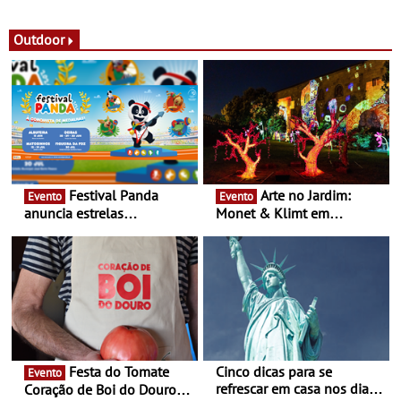
observação do eclipse
ao público nas Festas do
solar
Povo de Campo Maior -
Festas decorrem entre 8 e
Outdoor
16 de agosto
Festival Panda
Arte no Jardim:
Evento
Evento
anuncia estrelas
Monet & Klimt em
confirmadas na 17ª edição
Guimarães prolongada até
- Entre Junho e Julho pelo
ao final de Setembro -
país
Experiência luminosa no
jardim do Museu de
Alberto Sampaio
Festa do Tomate
Cinco dicas para se
Evento
refrescar em casa nos dias
Coração de Boi do Douro -