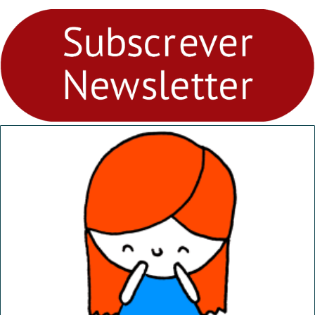
para levares contigo aonde
fores - Atelier de Educação
Ambiental nos
“Dominguinhos” de 23 de
abril