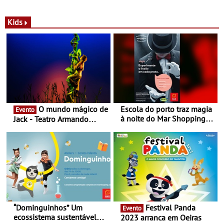
com parceria exclusiva com
sustentáveis - A marca
a marca portuguesa Torres
portuguesa inaugurou um
Novas - Edição limitada
espaço no ViaCatarina
Kids
Nespresso x Torres Novas
Shopping
O mundo mágico de
Escola do porto traz magia
Evento
à noite do Mar Shopping
Jack - Teatro Armando
Matosinhos - No sábado,
Cortez até 24 de Março
29 de abril, às 21h00
“Dominguinhos” Um
Festival Panda
Evento
ecossistema sustentável
2023 arranca em Oeiras