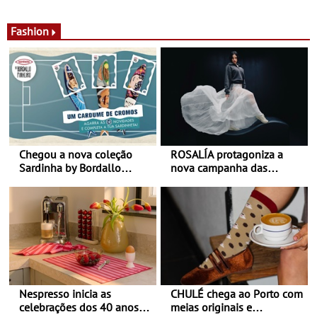
de calor - Diminuir o
Nos restaurantes da região
desconforto
Agosto é o mês do Tomate
Fashion
Chegou a nova coleção
ROSALÍA protagoniza a
Sardinha by Bordallo
nova campanha das
Pinheiro
sapatilhas 204L da New
Balance
Nespresso inicia as
CHULÉ chega ao Porto com
celebrações dos 40 anos
meias originais e