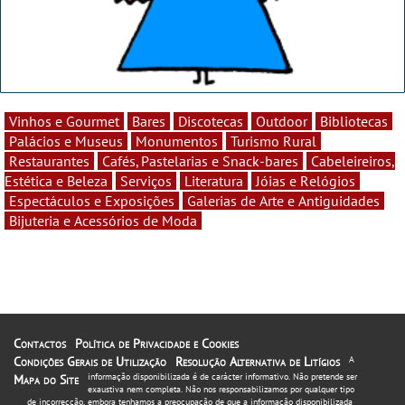
Vinhos e Gourmet
Bares
Discotecas
Outdoor
Bibliotecas
Palácios e Museus
Monumentos
Turismo Rural
Restaurantes
Cafés, Pastelarias e Snack-bares
Cabeleireiros,
Estética e Beleza
Serviços
Literatura
Jóias e Relógios
Espectáculos e Exposições
Galerias de Arte e Antiguidades
Bijuteria e Acessórios de Moda
Contactos
Política de Privacidade e Cookies
Condições Gerais de Utilização
Resolução Alternativa de Litígios
A
informação disponibilizada é de carácter informativo. Não pretende ser
Mapa do Site
exaustiva nem completa. Não nos responsabilizamos por qualquer tipo
de incorrecção, embora tenhamos a preocupação de que a informação disponibilizada