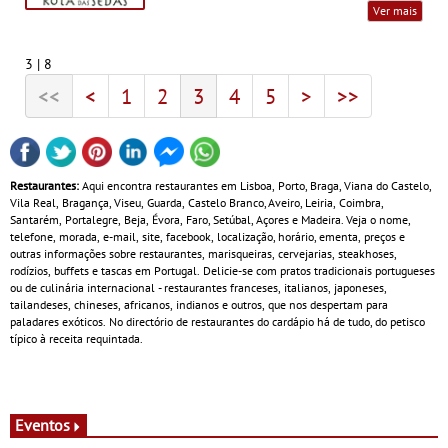
Ver mais
3 | 8
<<
<
1
2
3
4
5
>
>>
Restaurantes:
Aqui encontra restaurantes em Lisboa, Porto, Braga, Viana do Castelo,
Vila Real, Bragança, Viseu, Guarda, Castelo Branco, Aveiro, Leiria, Coimbra,
Santarém, Portalegre, Beja, Évora, Faro, Setúbal, Açores e Madeira. Veja o nome,
telefone, morada, e-mail, site, facebook, localização, horário, ementa, preços e
outras informações sobre restaurantes, marisqueiras, cervejarias, steakhoses,
rodízios, buffets e tascas em Portugal. Delicie-se com pratos tradicionais portugueses
ou de culinária internacional - restaurantes franceses, italianos, japoneses,
tailandeses, chineses, africanos, indianos e outros, que nos despertam para
paladares exóticos. No directório de restaurantes do cardápio há de tudo, do petisco
típico à receita requintada.
Eventos