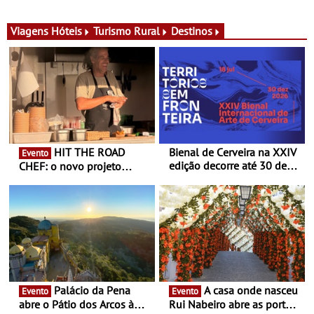
para adoçar o verão
Ombria Algarve reúne chefs
Michelin para uma noite
exclusiva
Viagens
Hóteis
Turismo Rural
Destinos
HIT THE ROAD
Bienal de Cerveira na XXIV
Evento
edição decorre até 30 de
CHEF: o novo projeto
dezembro - Afirmar a arte
nómada do Chef Nuno
enquanto “Territórios sem
Queiroz Ribeiro - Um novo
Fronteira”
conceito gastronómico
itinerante que percorre
Portugal
Palácio da Pena
A casa onde nasceu
Evento
Evento
abre o Pátio dos Arcos à
Rui Nabeiro abre as portas