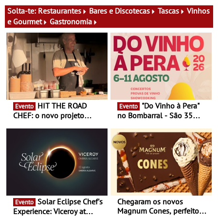
Oriente - De 14 de Agosto a
Festa do Teatro - Entre 20 e
13 de Dezembro
29 de Agosto
Solta-te:
Restaurantes
Bares e Discotecas
Tascas
Vinhos
e Gourmet
Gastronomia
HIT THE ROAD
"Do Vinho à Pera"
Evento
Evento
CHEF: o novo projeto
no Bombarral - São 35
nómada do Chef Nuno
produtores, 150 vinhos em
Queiroz Ribeiro - Um novo
prova e seis dias de
conceito gastronómico
experiências
itinerante que percorre
Portugal
Solar Eclipse Chef's
Chegaram os novos
Evento
Magnum Cones, perfeitos
Experience: Viceroy at