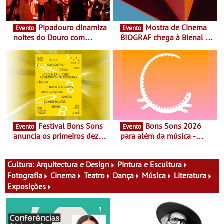
Pipadouro dinamiza
Mostra de Cinema
Evento
Evento
noites do Douro com
BIOGRAF chega à Bienal de
experiência exclusiva de
Cerveira este verão -
vinho, gastronomia e
Documentário, ensaio
música
fílmico e práticas artísticas
Festival Bons Sons
Bons Sons 2026
Evento
Evento
anuncia os primeiros dez
para além da música -
nomes do cartaz
Cinema, conversas,
percursos, oficinas,
atividades para toda a
Cultura:
Arquitectura e Design
Pintura e Escultura
família e muito mais
Fotografia
Cinema
Teatro
Dança
Música
Literatura
Exposições