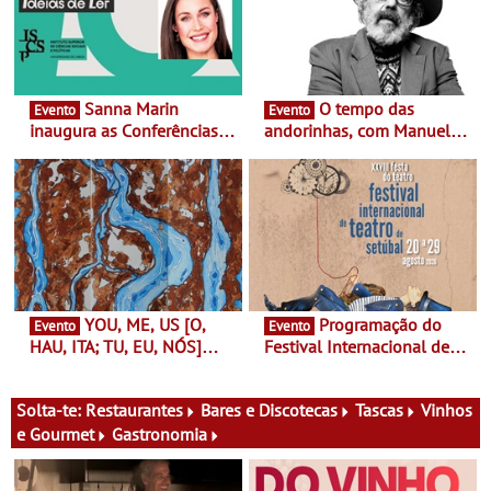
Sanna Marin
O tempo das
Evento
Evento
inaugura as Conferências
andorinhas, com Manuel
Ideias de Ler, em Lisboa -
João Vieira e Corações de
Antiga primeira-ministra da
Atum - Concerto
Finlândia é a convidada da
performance na MAAT
primeira edição do novo
Gallery a 3 de Setembro,
ciclo de debates dedicado
19:30
aos grandes temas do
nosso tempo
YOU, ME, US [O,
Programação do
Evento
Evento
HAU, ITA; TU, EU, NÓS]
Festival Internacional de
Maria Madeira na Fundação
Teatro de Setúbal – XXVIII
Oriente - De 14 de Agosto a
Festa do Teatro - Entre 20 e
13 de Dezembro
29 de Agosto
Solta-te:
Restaurantes
Bares e Discotecas
Tascas
Vinhos
e Gourmet
Gastronomia