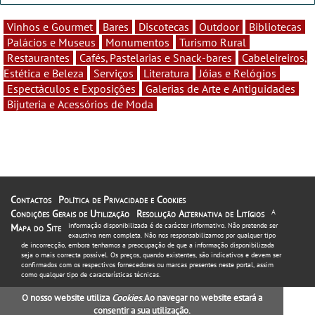
Vinhos e Gourmet
Bares
Discotecas
Outdoor
Bibliotecas
Palácios e Museus
Monumentos
Turismo Rural
Restaurantes
Cafés, Pastelarias e Snack-bares
Cabeleireiros,
Estética e Beleza
Serviços
Literatura
Jóias e Relógios
Espectáculos e Exposições
Galerias de Arte e Antiguidades
Bijuteria e Acessórios de Moda
Contactos
Política de Privacidade e Cookies
Condições Gerais de Utilização
Resolução Alternativa de Litígios
A
informação disponibilizada é de carácter informativo. Não pretende ser
Mapa do Site
exaustiva nem completa. Não nos responsabilizamos por qualquer tipo
de incorrecção, embora tenhamos a preocupação de que a informação disponibilizada
seja o mais correcta possível. Os preços, quando existentes, são indicativos e devem ser
confirmados com os respectivos fornecedores ou marcas presentes neste portal, assim
como qualquer tipo de características técnicas.
O nosso website utiliza
Cookies
. Ao navegar no website estará a
consentir a sua utilização.