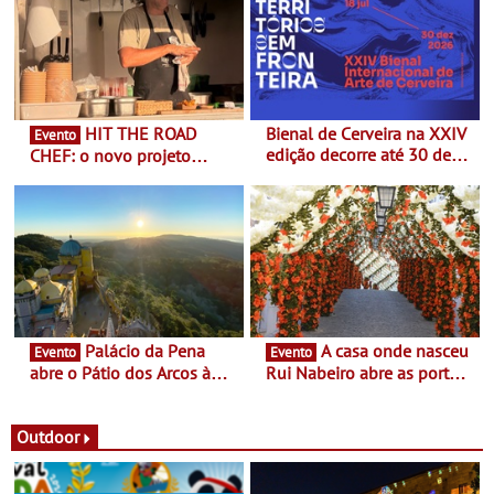
HIT THE ROAD
Bienal de Cerveira na XXIV
Evento
edição decorre até 30 de
CHEF: o novo projeto
dezembro - Afirmar a arte
nómada do Chef Nuno
enquanto “Territórios sem
Queiroz Ribeiro - Um novo
Fronteira”
conceito gastronómico
itinerante que percorre
Portugal
Palácio da Pena
A casa onde nasceu
Evento
Evento
abre o Pátio dos Arcos à
Rui Nabeiro abre as portas
observação do eclipse
ao público nas Festas do
solar
Povo de Campo Maior -
Festas decorrem entre 8 e
Outdoor
16 de agosto