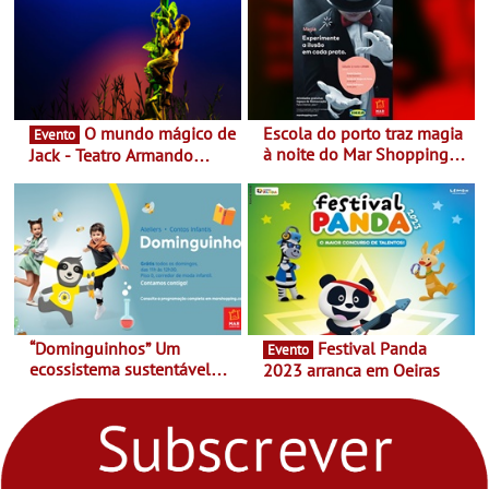
O mundo mágico de
Escola do porto traz magia
Evento
à noite do Mar Shopping
Jack - Teatro Armando
Matosinhos - No sábado,
Cortez até 24 de Março
29 de abril, às 21h00
“Dominguinhos” Um
Festival Panda
Evento
ecossistema sustentável
2023 arranca em Oeiras
para levares contigo aonde
fores - Atelier de Educação
Ambiental nos
“Dominguinhos” de 23 de
abril