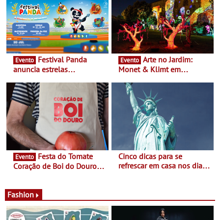
Festival Panda
Arte no Jardim:
Evento
Evento
anuncia estrelas
Monet & Klimt em
confirmadas na 17ª edição
Guimarães prolongada até
- Entre Junho e Julho pelo
ao final de Setembro -
país
Experiência luminosa no
jardim do Museu de
Alberto Sampaio
Festa do Tomate
Cinco dicas para se
Evento
refrescar em casa nos dias
Coração de Boi do Douro -
de calor - Diminuir o
Nos restaurantes da região
desconforto
Agosto é o mês do Tomate
Fashion