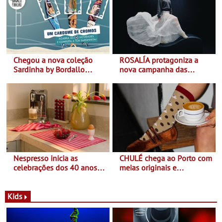
Chegou a nova coleção
ROSALÍA protagoniza a
Sardinha by Bordallo
nova campanha das
Pinheiro
sapatilhas 204L da New
Balance
Nespresso inicia as
CHULÉ chega ao Porto com
celebrações dos 40 anos
meias originais e
com parceria exclusiva com
sustentáveis - A marca
a marca portuguesa Torres
portuguesa inaugurou um
Novas - Edição limitada
espaço no ViaCatarina
Kids
Nespresso x Torres Novas
Shopping