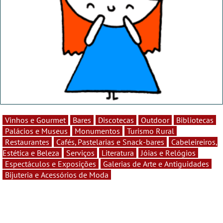
Vinhos e Gourmet
Bares
Discotecas
Outdoor
Bibliotecas
Palácios e Museus
Monumentos
Turismo Rural
Restaurantes
Cafés, Pastelarias e Snack-bares
Cabeleireiros,
Estética e Beleza
Serviços
Literatura
Jóias e Relógios
Espectáculos e Exposições
Galerias de Arte e Antiguidades
Bijuteria e Acessórios de Moda