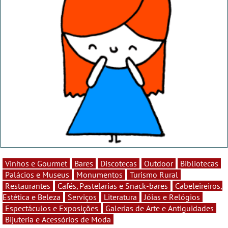
Vinhos e Gourmet
Bares
Discotecas
Outdoor
Bibliotecas
Palácios e Museus
Monumentos
Turismo Rural
Restaurantes
Cafés, Pastelarias e Snack-bares
Cabeleireiros,
Estética e Beleza
Serviços
Literatura
Jóias e Relógios
Espectáculos e Exposições
Galerias de Arte e Antiguidades
Bijuteria e Acessórios de Moda