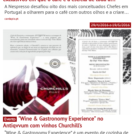
refeição
A Nespresso desafiou oito dos mais conceituados Chefes em
Portugal a olharem para o café com outros olhos e a criarem
menus exclusivos em que o café é a estrela de toda a
cardapio.pt
refeição.
29/4/2016 a 19/5/2016
"Wine & Gastronomy Experience" no
Evento
Antiqvvum com vinhos Churchill's
“Wine & Gastronomy Experience” é um evento de cozinha de