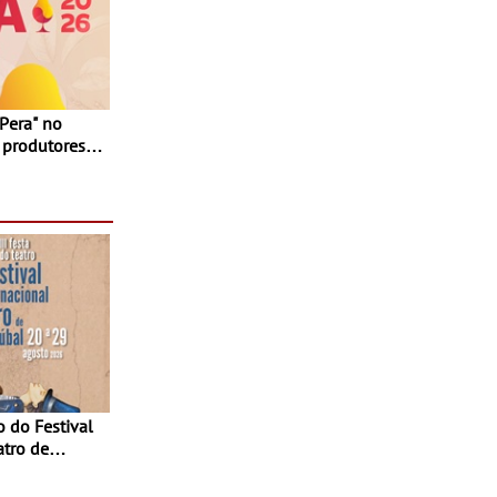
 produtores,
 e seis dias
atro de
sta do Teatro
Agosto