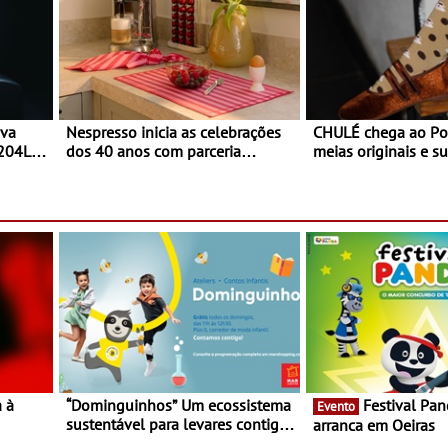
ova
Nespresso inicia as celebrações
CHULÉ chega ao Po
 204L
dos 40 anos com parceria
meias originais e su
exclusiva com a marca
marca portuguesa 
portuguesa Torres Novas -
espaço no ViaCatar
Edição limitada Nespresso x
Torres Novas
a à
“Dominguinhos” Um ecossistema
Festival Panda 2023
Evento
sustentável para levares contigo
arranca em Oeiras
29 de
aonde fores - Atelier de