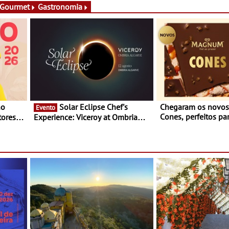
 Gourmet
Gastronomia
Solar Eclipse Chef's
Chegaram os novo
Evento
Cones, perfeitos pa
ores,
Experience: Viceroy at Ombria
verão
s dias
Algarve reúne chefs Michelin
para uma noite exclusiva