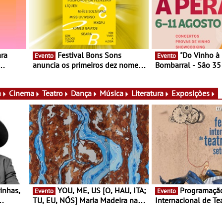
Festival Bons Sons
"Do Vinho à Pera" no
Evento
Evento
anuncia os primeiros dez nomes
Bombarral - São 35
nas,
do cartaz
150 vinhos em prova
lia e
de experiências
a
Cinema
Teatro
Dança
Música
Literatura
Exposições
YOU, ME, US [O, HAU, ITA;
Programação do Festival
Evento
Evento
TU, EU, NÓS] Maria Madeira na
Internacional de Te
rto
Fundação Oriente - De 14 de
Setúbal – XXVIII Fe
ery a 3
Agosto a 13 de Dezembro
- Entre 20 e 29 de 