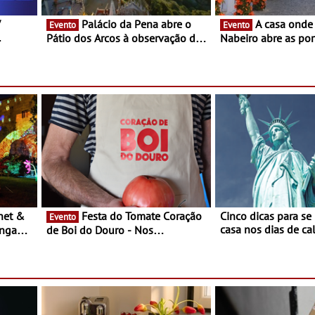
V
Palácio da Pena abre o
A casa onde nasceu Rui
Evento
Evento
Pátio dos Arcos à observação do
Nabeiro abre as por
eclipse solar
público nas Festas
Campo Maior - Fest
entre 8 e 16 de ago
Festa do Tomate Coração
Cinco dicas para se
Evento
casa nos dias de calor - Dim
ongada
de Boi do Douro - Nos
o desconforto
restaurantes da região Agosto é o
ardim
mês do Tomate
paio