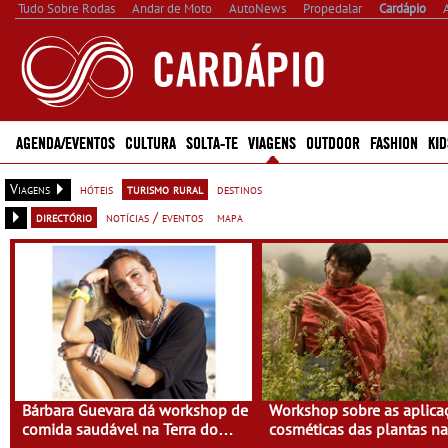
Tudo Sobre Rodas
Andar de Moto
AutoNews
Propedalar
Cardápio
AGENDA/EVENTOS
CULTURA
SOLTA-TE
VIAGENS
OUTDOOR
FASHION
KID
Viagens
hóteis
turismo rural
destinos
directório
notícias / eventos
mapa
Bárbara Guevara dá workshop de
Workshop sobre as aplica
comida saudável na Terra do
cosméticas das plantas n