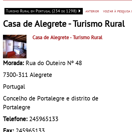
Sempre
do Eido – Gerês
Turismo Rural em Portugal (234 de 1298)
anterior
voltar à pesquisa
Casa de Alegrete - Turismo Rural
Casa de Alegrete
- Turismo Rural
Morada:
Rua do Outeiro Nº 48
7300-311
Alegrete
Portugal
Concelho de Portalegre e distrito de
Portalegre
Telefone:
245965133
Fax:
245965133