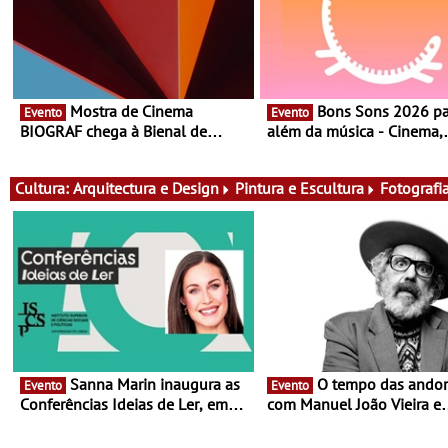
Mostra de Cinema
Bons Sons 2026 para
Evento
Evento
BIOGRAF chega à Bienal de
além da música - Cinema,
Cerveira este verão -
conversas, percursos, ofici
Documentário, ensaio fílmico e
atividades para toda a famí
práticas artísticas
muito mais
Cultura:
Arquitectura e Design
Pintura e Escultura
Fotografi
Sanna Marin inaugura as
O tempo das andorinhas,
Evento
Evento
Conferências Ideias de Ler, em
com Manuel João Vieira e
Lisboa - Antiga primeira-ministra
Corações de Atum - Conce
da Finlândia é a convidada da
performance na MAAT Gall