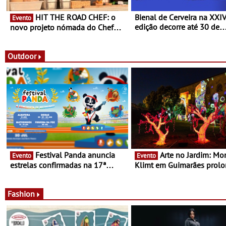
HIT THE ROAD CHEF: o
Bienal de Cerveira na XXI
Evento
edição decorre até 30 de
novo projeto nómada do Chef
dezembro - Afirmar a arte
Nuno Queiroz Ribeiro - Um novo
enquanto “Territórios sem
conceito gastronómico itinerante
Fronteira”
que percorre Portugal
Outdoor
Festival Panda anuncia
Arte no Jardim: Monet &
Evento
Evento
estrelas confirmadas na 17ª
Klimt em Guimarães prol
edição - Entre Junho e Julho pelo
até ao final de Setembro -
país
Experiência luminosa no j
do Museu de Alberto Sam
Fashion