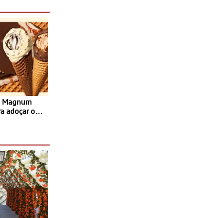
s Magnum
ra adoçar o