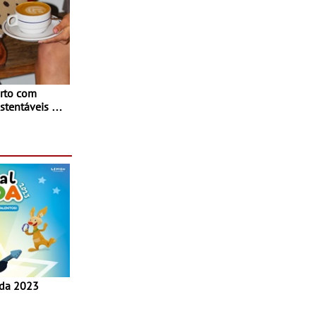
rto com
stentáveis - A
inaugurou um
ina Shopping