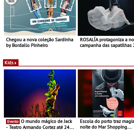
Chegou a nova coleção Sardinha
ROSALÍA protagoniza a n
by Bordallo Pinheiro
campanha das sapatilhas
da New Balance
Kids
O mundo mágico de Jack
Escola do porto traz magi
Evento
noite do Mar Shopping
- Teatro Armando Cortez até 24
Matosinhos - No sábado, 
de Março