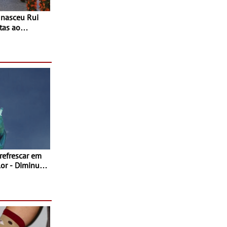
tas ao
 do Povo de
as decorrem
sto
 refrescar em
inuir