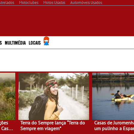
Atrelados
Motoclubes
Motos Usadas
Automóveis Usados
S
MULTIMÉDIA
LOCAIS
ções
Terra do Sempre lança “Terra do
Casas de Juromenh
a Casa
Sempre em viagem”
um pulinho a Espa