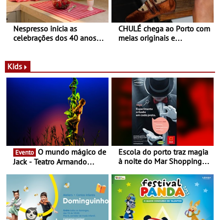
Nespresso inicia as
CHULÉ chega ao Porto com
celebrações dos 40 anos
meias originais e
com parceria exclusiva com
sustentáveis - A marca
a marca portuguesa Torres
portuguesa inaugurou um
Novas - Edição limitada
espaço no ViaCatarina
Kids
Nespresso x Torres Novas
Shopping
O mundo mágico de
Escola do porto traz magia
Evento
à noite do Mar Shopping
Jack - Teatro Armando
Matosinhos - No sábado,
Cortez até 24 de Março
29 de abril, às 21h00