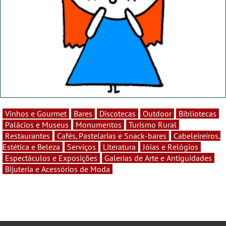
Vinhos e Gourmet
Bares
Discotecas
Outdoor
Bibliotecas
Palácios e Museus
Monumentos
Turismo Rural
Restaurantes
Cafés, Pastelarias e Snack-bares
Cabeleireiros,
Estética e Beleza
Serviços
Literatura
Jóias e Relógios
Espectáculos e Exposições
Galerias de Arte e Antiguidades
Bijuteria e Acessórios de Moda