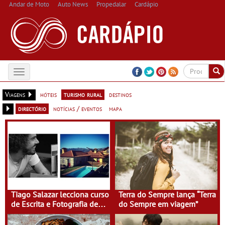
Andar de Moto
Auto News
Propedalar
Cardápio
Toggle
navigation
Viagens
hóteis
turismo rural
destinos
directório
notícias / eventos
mapa
Tiago Salazar lecciona curso
Terra do Sempre lança “Terra
de Escrita e Fotografia de
do Sempre em viagem”
Viagens na Casa do Eido –
Gerês