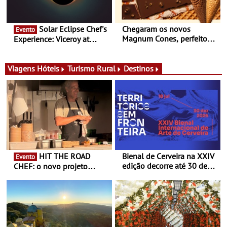
Solar Eclipse Chef's
Chegaram os novos
Evento
Magnum Cones, perfeitos
Experience: Viceroy at
para adoçar o verão
Ombria Algarve reúne chefs
Michelin para uma noite
exclusiva
Viagens
Hóteis
Turismo Rural
Destinos
HIT THE ROAD
Bienal de Cerveira na XXIV
Evento
edição decorre até 30 de
CHEF: o novo projeto
dezembro - Afirmar a arte
nómada do Chef Nuno
enquanto “Territórios sem
Queiroz Ribeiro - Um novo
Fronteira”
conceito gastronómico
itinerante que percorre
Portugal