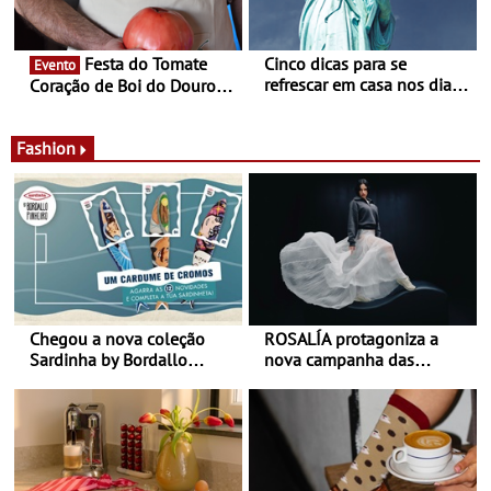
Festa do Tomate
Cinco dicas para se
Evento
refrescar em casa nos dias
Coração de Boi do Douro -
de calor - Diminuir o
Nos restaurantes da região
desconforto
Agosto é o mês do Tomate
Fashion
Chegou a nova coleção
ROSALÍA protagoniza a
Sardinha by Bordallo
nova campanha das
Pinheiro
sapatilhas 204L da New
Balance