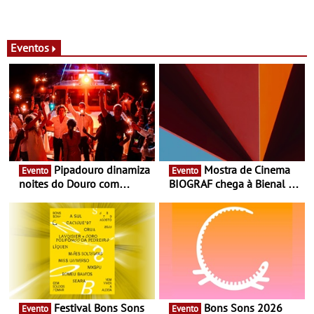
Eventos
Pipadouro dinamiza
Mostra de Cinema
Evento
Evento
noites do Douro com
BIOGRAF chega à Bienal de
experiência exclusiva de
Cerveira este verão -
vinho, gastronomia e
Documentário, ensaio
música
fílmico e práticas artísticas
Festival Bons Sons
Bons Sons 2026
Evento
Evento