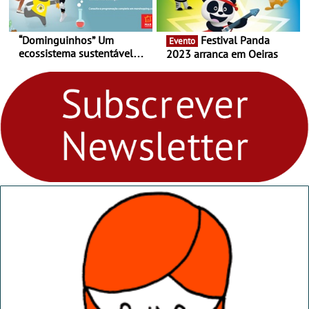
“Dominguinhos” Um
Festival Panda
Evento
ecossistema sustentável
2023 arranca em Oeiras
para levares contigo aonde
fores - Atelier de Educação
Ambiental nos
“Dominguinhos” de 23 de
abril