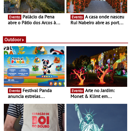
Palácio da Pena
A casa onde nasceu
Evento
Evento
abre o Pátio dos Arcos à
Rui Nabeiro abre as portas
observação do eclipse
ao público nas Festas do
solar
Povo de Campo Maior -
Festas decorrem entre 8 e
Outdoor
16 de agosto
Festival Panda
Arte no Jardim:
Evento
Evento
anuncia estrelas
Monet & Klimt em
confirmadas na 17ª edição
Guimarães prolongada até
- Entre Junho e Julho pelo
ao final de Setembro -
país
Experiência luminosa no
jardim do Museu de
Alberto Sampaio