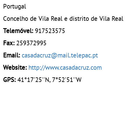
Portugal
Concelho de Vila Real e distrito de Vila Real
Telemóvel:
917523575
Fax:
259372995
Email:
casadacruz@mail.telepac.pt
Website:
http://www.casadacruz.com
GPS:
41°17'25''N, 7°52'51''W