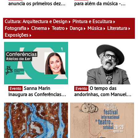
anuncia os primeiros dez
para além da música -
nomes do cartaz
Cinema, conversas,
percursos, oficinas,
atividades para toda a
Cultura:
Arquitectura e Design
Pintura e Escultura
família e muito mais
Fotografia
Cinema
Teatro
Dança
Música
Literatura
Exposições
Sanna Marin
O tempo das
Evento
Evento
inaugura as Conferências
andorinhas, com Manuel
Ideias de Ler, em Lisboa -
João Vieira e Corações de
Antiga primeira-ministra da
Atum - Concerto
Finlândia é a convidada da
performance na MAAT
primeira edição do novo
Gallery a 3 de Setembro,
ciclo de debates dedicado
19:30
aos grandes temas do
nosso tempo