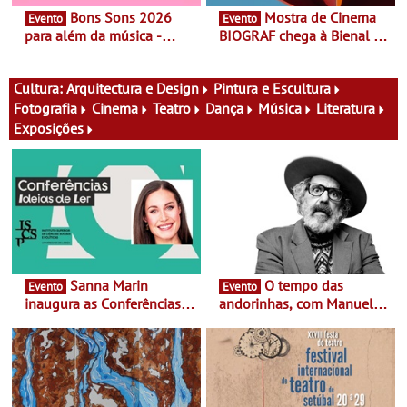
Bons Sons 2026
Mostra de Cinema
Evento
Evento
para além da música -
BIOGRAF chega à Bienal de
Cinema, conversas,
Cerveira este verão -
percursos, oficinas,
Documentário, ensaio
atividades para toda a
fílmico e práticas artísticas
Cultura:
Arquitectura e Design
Pintura e Escultura
família e muito mais
Fotografia
Cinema
Teatro
Dança
Música
Literatura
Exposições
Sanna Marin
O tempo das
Evento
Evento
inaugura as Conferências
andorinhas, com Manuel
Ideias de Ler, em Lisboa -
João Vieira e Corações de
Antiga primeira-ministra da
Atum - Concerto
Finlândia é a convidada da
performance na MAAT
primeira edição do novo
Gallery a 3 de Setembro,
ciclo de debates dedicado
19:30