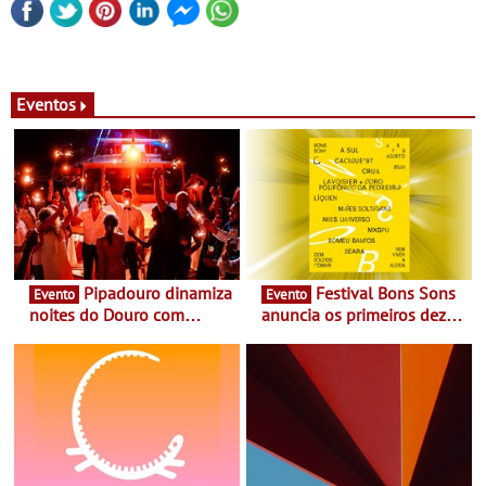
Eventos
Pipadouro dinamiza
Festival Bons Sons
Evento
Evento
noites do Douro com
anuncia os primeiros dez
experiência exclusiva de
nomes do cartaz
vinho, gastronomia e
música