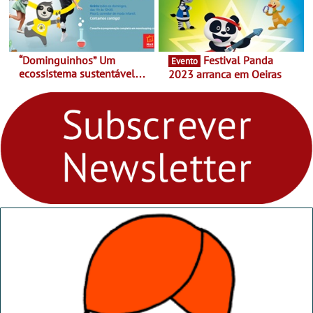
“Dominguinhos” Um
Festival Panda
Evento
ecossistema sustentável
2023 arranca em Oeiras
para levares contigo aonde
fores - Atelier de Educação
Ambiental nos
“Dominguinhos” de 23 de
abril