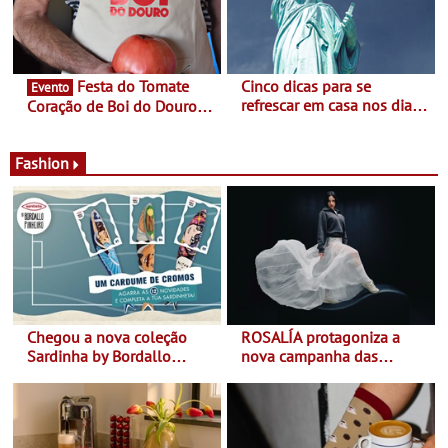
Alberto Sampaio
Festa do Tomate
Cinco dicas para se
Evento
refrescar em casa nos dias
Coração de Boi do Douro -
de calor - Diminuir o
Nos restaurantes da região
desconforto
Agosto é o mês do Tomate
Fashion
Chegou a nova coleção
ROSALÍA protagoniza a
Sardinha by Bordallo
nova campanha das
Pinheiro
sapatilhas 204L da New
Balance