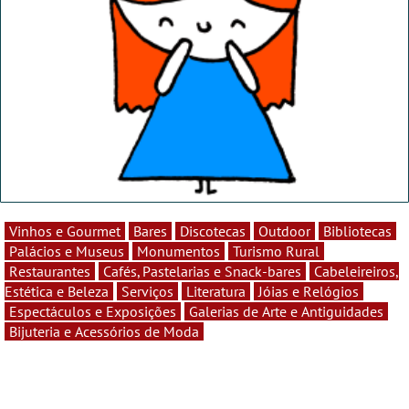
Vinhos e Gourmet
Bares
Discotecas
Outdoor
Bibliotecas
Palácios e Museus
Monumentos
Turismo Rural
Restaurantes
Cafés, Pastelarias e Snack-bares
Cabeleireiros,
Estética e Beleza
Serviços
Literatura
Jóias e Relógios
Espectáculos e Exposições
Galerias de Arte e Antiguidades
Bijuteria e Acessórios de Moda