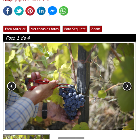
cardapio.pt
@ 13-10-2015
17:38:37
Foto Anterior
Ver todas as fotos
Foto Seguinte
Zoom
Foto 1 de 4