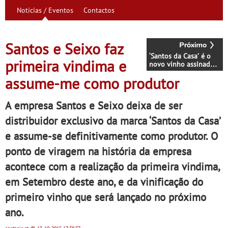
Notícias / Eventos
Contactos
Santos e Seixo faz
‘Santos da Casa’ é o
primeira vindima e
novo vinho assinado
pelo enólogo Hélder
assume-me como produtor
Cunha
A empresa Santos e Seixo deixa de ser
distribuidor exclusivo da marca ‘Santos da Casa’
e assume-se definitivamente como produtor. O
ponto de viragem na história da empresa
acontece com a realização da primeira vindima,
em Setembro deste ano, e da vinificação do
primeiro vinho que será lançado no próximo
ano.