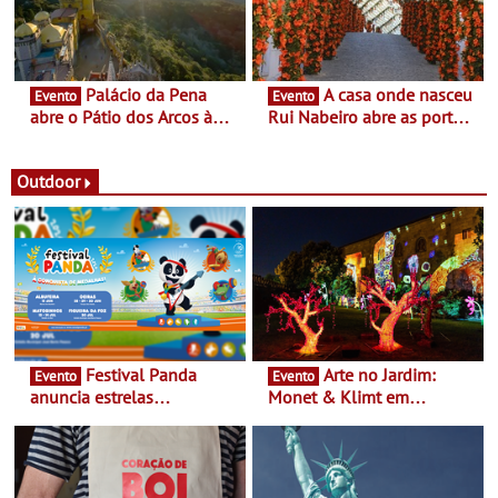
Portugal
Palácio da Pena
A casa onde nasceu
Evento
Evento
abre o Pátio dos Arcos à
Rui Nabeiro abre as portas
observação do eclipse
ao público nas Festas do
solar
Povo de Campo Maior -
Festas decorrem entre 8 e
Outdoor
16 de agosto
Festival Panda
Arte no Jardim:
Evento
Evento
anuncia estrelas
Monet & Klimt em
confirmadas na 17ª edição
Guimarães prolongada até
- Entre Junho e Julho pelo
ao final de Setembro -
país
Experiência luminosa no
jardim do Museu de