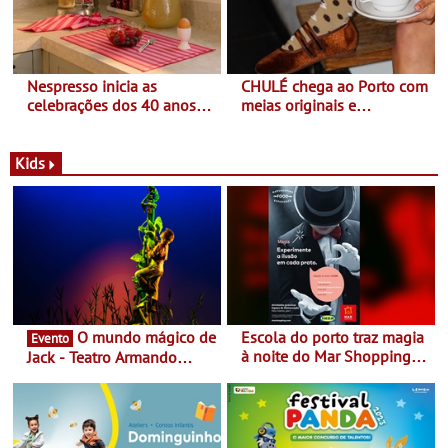
Nespresso inicia as
CHULÉ chega ao Porto com
celebrações dos 40 anos
meias originais e
com parceria exclusiva com
sustentáveis - A marca
a marca portuguesa Torres
portuguesa inaugurou um
Novas - Edição limitada
espaço no ViaCatarina
Kids
Nespresso x Torres Novas
Shopping
O mundo mágico de
Escola do porto traz magia
Evento
à noite do Mar Shopping
Jack - Teatro Armando
Matosinhos - No sábado,
Cortez até 24 de Março
29 de abril, às 21h00