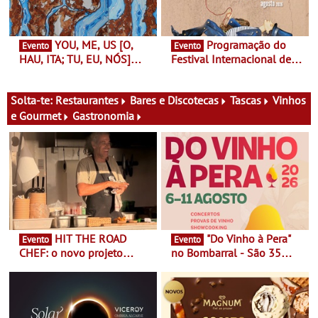
aos grandes temas do
nosso tempo
YOU, ME, US [O,
Programação do
Evento
Evento
HAU, ITA; TU, EU, NÓS]
Festival Internacional de
Maria Madeira na Fundação
Teatro de Setúbal – XXVIII
Oriente - De 14 de Agosto a
Festa do Teatro - Entre 20 e
13 de Dezembro
29 de Agosto
Solta-te:
Restaurantes
Bares e Discotecas
Tascas
Vinhos
e Gourmet
Gastronomia
HIT THE ROAD
"Do Vinho à Pera"
Evento
Evento
CHEF: o novo projeto
no Bombarral - São 35
nómada do Chef Nuno
produtores, 150 vinhos em
Queiroz Ribeiro - Um novo
prova e seis dias de
conceito gastronómico
experiências
itinerante que percorre