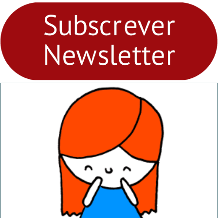
fores - Atelier de Educação
Ambiental nos
“Dominguinhos” de 23 de
abril