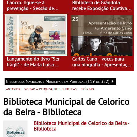
Cancro: ligue-se à
Biblioteca de Grândola
prevenção - Sessão de
recebe Exposição Coletiva
Esclarecimento
de Escultura da Faculdade
de Belas-Artes - “360º
around sculpture”
Lançamento do livro "Ser
Carlos Cano - voces para
frágil" - de Maria Luísa
una biografia - Apresentação
Currito
de livro
Bibliotecas Nacionais e Municipais em Portugal (119 de 322)
anterior
voltar à pesquisa de bibliotecas
próximo
Biblioteca Municipal de Celorico
da Beira - Biblioteca
Biblioteca Municipal de Celorico da Beira
-
Biblioteca