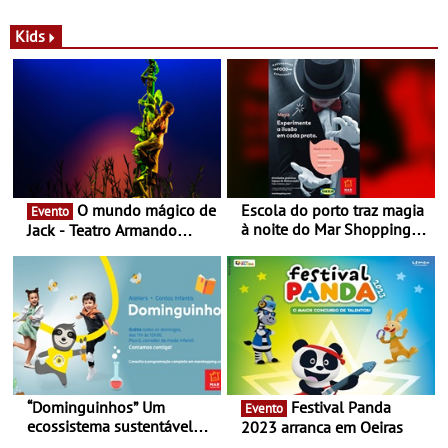
a marca portuguesa Torres
portuguesa inaugurou um
Novas - Edição limitada
espaço no ViaCatarina
Kids
Nespresso x Torres Novas
Shopping
O mundo mágico de
Escola do porto traz magia
Evento
à noite do Mar Shopping
Jack - Teatro Armando
Matosinhos - No sábado,
Cortez até 24 de Março
29 de abril, às 21h00
“Dominguinhos” Um
Festival Panda
Evento
ecossistema sustentável
2023 arranca em Oeiras
para levares contigo aonde