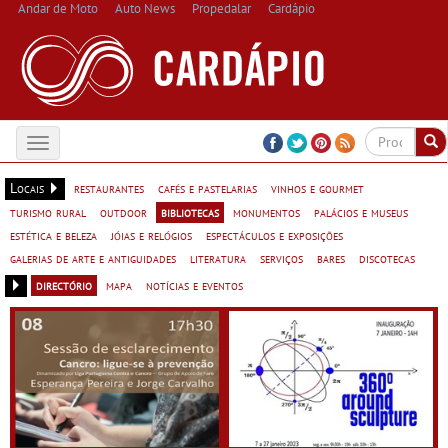
Andar de Moto
Auto News
Propedalar
Cardápio
Toggle
navigation
Locais
restaurantes
cafés e pastelarias
vinhos e gourmet
turismo rural
outdoor
bibliotecas
monumentos
palácios e museus
estética e beleza
jóias e relógios
espectáculos e exposições
galerias de arte e antiguidades
literatura
serviços
bares
discotecas
directório
mapa
notícias e eventos