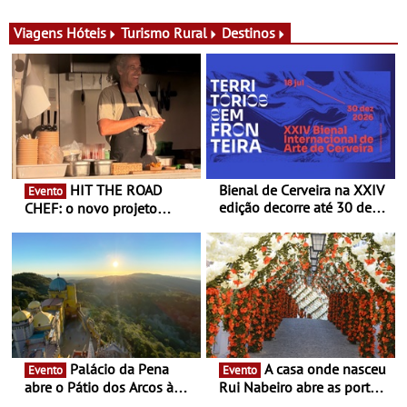
Michelin para uma noite
exclusiva
Viagens
Hóteis
Turismo Rural
Destinos
HIT THE ROAD
Bienal de Cerveira na XXIV
Evento
edição decorre até 30 de
CHEF: o novo projeto
dezembro - Afirmar a arte
nómada do Chef Nuno
enquanto “Territórios sem
Queiroz Ribeiro - Um novo
Fronteira”
conceito gastronómico
itinerante que percorre
Portugal
Palácio da Pena
A casa onde nasceu
Evento
Evento
abre o Pátio dos Arcos à
Rui Nabeiro abre as portas
observação do eclipse
ao público nas Festas do