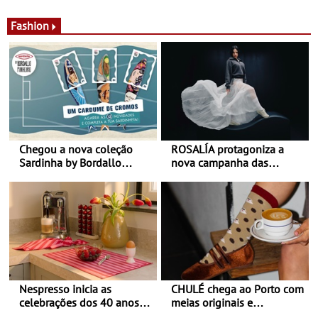
desconforto
Agosto é o mês do Tomate
Fashion
Chegou a nova coleção
ROSALÍA protagoniza a
Sardinha by Bordallo
nova campanha das
Pinheiro
sapatilhas 204L da New
Balance
Nespresso inicia as
CHULÉ chega ao Porto com
celebrações dos 40 anos
meias originais e
com parceria exclusiva com
sustentáveis - A marca