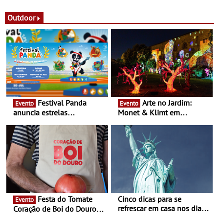
solar
Povo de Campo Maior -
Festas decorrem entre 8 e
Outdoor
16 de agosto
Festival Panda
Arte no Jardim:
Evento
Evento
anuncia estrelas
Monet & Klimt em
confirmadas na 17ª edição
Guimarães prolongada até
- Entre Junho e Julho pelo
ao final de Setembro -
país
Experiência luminosa no
jardim do Museu de
Alberto Sampaio
Festa do Tomate
Cinco dicas para se
Evento
refrescar em casa nos dias
Coração de Boi do Douro -
de calor - Diminuir o
Nos restaurantes da região