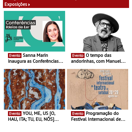
Exposições
Sanna Marin
O tempo das
Evento
Evento
inaugura as Conferências
andorinhas, com Manuel
Ideias de Ler, em Lisboa -
João Vieira e Corações de
Antiga primeira-ministra da
Atum - Concerto
Finlândia é a convidada da
performance na MAAT
primeira edição do novo
Gallery a 3 de Setembro,
ciclo de debates dedicado
19:30
aos grandes temas do
nosso tempo
YOU, ME, US [O,
Programação do
Evento
Evento
HAU, ITA; TU, EU, NÓS]
Festival Internacional de
Maria Madeira na Fundação
Teatro de Setúbal – XXVIII
Oriente - De 14 de Agosto a
Festa do Teatro - Entre 20 e