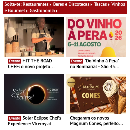
13 de Dezembro
29 de Agosto
Solta-te:
Restaurantes
Bares e Discotecas
Tascas
Vinhos
e Gourmet
Gastronomia
HIT THE ROAD
"Do Vinho à Pera"
Evento
Evento
CHEF: o novo projeto
no Bombarral - São 35
nómada do Chef Nuno
produtores, 150 vinhos em
Queiroz Ribeiro - Um novo
prova e seis dias de
conceito gastronómico
experiências
itinerante que percorre
Portugal
Solar Eclipse Chef's
Chegaram os novos
Evento
Magnum Cones, perfeitos
Experience: Viceroy at
para adoçar o verão
Ombria Algarve reúne chefs