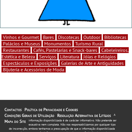
Vinhos e Gourmet
Bares
Discotecas
Outdoor
Bibliotecas
Palácios e Museus
Monumentos
Turismo Rural
Restaurantes
Cafés, Pastelarias e Snack-bares
Cabeleireiros,
Estética e Beleza
Serviços
Literatura
Jóias e Relógios
Espectáculos e Exposições
Galerias de Arte e Antiguidades
Bijuteria e Acessórios de Moda
Contactos
Política de Privacidade e Cookies
Condições Gerais de Utilização
Resolução Alternativa de Litígios
A
informação disponibilizada é de carácter informativo. Não pretende ser
Mapa do Site
exaustiva nem completa. Não nos responsabilizamos por qualquer tipo
de incorrecção, embora tenhamos a preocupação de que a informação disponibilizada