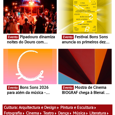
Pipadouro dinamiza
Festival Bons Sons
Evento
Evento
noites do Douro com
anuncia os primeiros dez
experiência exclusiva de
nomes do cartaz
vinho, gastronomia e
música
Bons Sons 2026
Mostra de Cinema
Evento
Evento
para além da música -
BIOGRAF chega à Bienal de
Cinema, conversas,
Cerveira este verão -
percursos, oficinas,
Documentário, ensaio
atividades para toda a
fílmico e práticas artísticas
Cultura:
Arquitectura e Design
Pintura e Escultura
família e muito mais
Fotografia
Cinema
Teatro
Dança
Música
Literatura