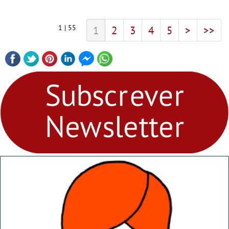
espionagem, realizado por Matthew Vaughn (franchise
Kingsman, Kick-Ass). O filme chega a todas as salas de
cinema a 1 de fevereiro.
1 | 55
1
2
3
4
5
>
>>