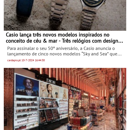
contribuindo para uma gestão mais informada e
sustentável dos recursos naturais.
Casio lança três novos modelos inspirados no
conceito de céu & mar - Três relógios com design
partilhado em tons de azul e dourado
Para assinalar o seu 50º aniversário, a Casio anuncia o
lançamento de cinco novos modelos “Sky and Sea” que
englobam as suas marcas Casiotron, G-Shock e Edifice. O
cardapio.pt
10-7-2024
16:44:38
design de todos os modelos apresenta cores acentuadas
de azul e dourado para evocar a luz que ilumina o céu e o
mar.