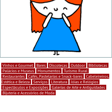
Vinhos e Gourmet
Bares
Discotecas
Outdoor
Bibliotecas
Palácios e Museus
Monumentos
Turismo Rural
Restaurantes
Cafés, Pastelarias e Snack-bares
Cabeleireiros,
Estética e Beleza
Serviços
Literatura
Jóias e Relógios
Espectáculos e Exposições
Galerias de Arte e Antiguidades
Bijuteria e Acessórios de Moda