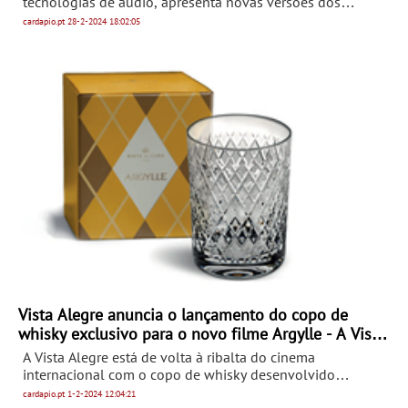
tecnologias de áudio, apresenta novas versões dos
auscultadores BOSE QuietComfort Ultra e dos Earbuds
cardapio.pt
28-2-2024
18:02:05
Bose QuietComfort Ultra.
Vista Alegre anuncia o lançamento do copo de
whisky exclusivo para o novo filme Argylle - A Vista
Alegre está a comemoram 200 anos de existência
A Vista Alegre está de volta à ribalta do cinema
em 2024
internacional com o copo de whisky desenvolvido
exclusivamente para o filme Argylle, o novo thriller de
cardapio.pt
1-2-2024
12:04:21