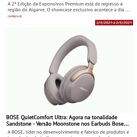
empresas prestadoras de serviços do setor de
A 2ª Edição da Exponoivos Premium está de regresso à
casamentos
região do Algarve. O showcase exclusivo acontece a dia 2
de março, das 11h00 às 19h00, no empreendimento Pine
cardapio.pt
Cliffs Resort, Albufeira. O Algarve é a região do país com a
2/3/2024 a 2/3/2024
maior taxa de nupcialidade (4,1 por mil habitantes),
realizando-se cerca de 2 266 casamentos entre o Baixo
Alentejo e o Algarve.
BOSE QuietComfort Ultra: Agora na tonalidade
Sandstone - Versão Moonstone nos Earbuds Bose
QuietComfort Ultra
A BOSE, líder no desenvolvimento e fabrico de produtos e