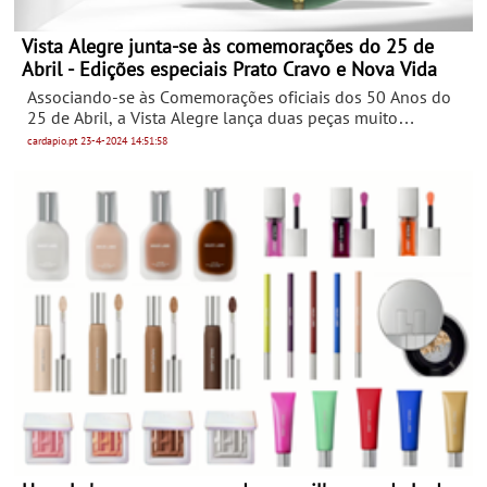
Vista Alegre junta-se às comemorações do 25 de
Abril - Edições especiais Prato Cravo e Nova Vida
Associando-se às Comemorações oficiais dos 50 Anos do
25 de Abril, a Vista Alegre lança duas peças muito
especiais, totalmente pintadas à mão pela Manufatura da
cardapio.pt
23-4-2024
14:51:58
marca: Prato Cravo, numa Edição Especial numerada e
limitada simbolicamente a 50 exemplares, e a jarra Nova
Vida, da artista Bela Silva, uma Edição Especial não
numerada, limitada a 200 exemplares.