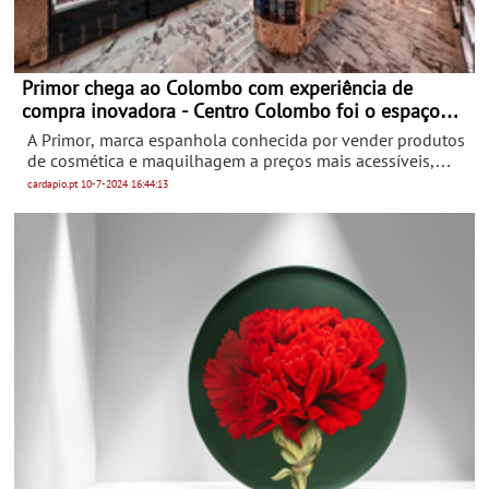
Primor chega ao Colombo com experiência de
compra inovadora - Centro Colombo foi o espaço
escolhido para a marca espanhola reforçar a sua
A Primor, marca espanhola conhecida por vender produtos
presença em Portugal
de cosmética e maquilhagem a preços mais acessíveis,
inaugurou uma nova loja em Lisboa, no Centro Colombo.
cardapio.pt
10-7-2024
16:44:13
São cerca de 200 metros quadrados em que a promessa é
a de um design e uma experiência de compra inovadores,
alinhados com os últimos padrões da cadeia.