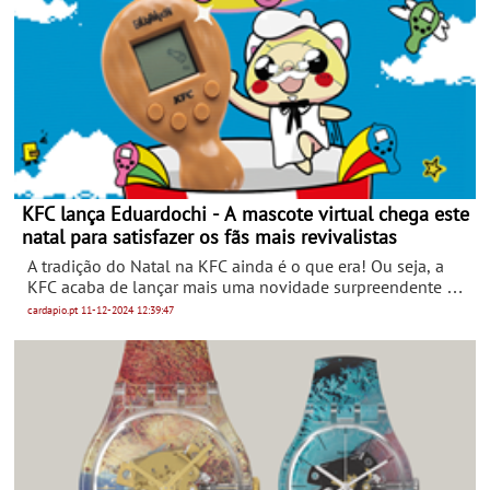
KFC lança Eduardochi - A mascote virtual chega este
natal para satisfazer os fãs mais revivalistas
A tradição do Natal na KFC ainda é o que era! Ou seja, a
KFC acaba de lançar mais uma novidade surpreendente e
que promete animar esta época festiva de forma revivalista
cardapio.pt
11-12-2024
12:39:47
- o Eduardochi, uma mascote virtual inspirada nas
mascotes digitais dos anos 90.