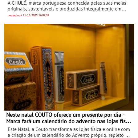
espaço no ViaCatarina Shopping
A CHULÉ, marca portuguesa conhecida pelas suas meias
originais, sustentáveis e produzidas integralmente em
Portugal, acaba de inaugurar um novo stand no
cardapio.pt
11-12-2025
16:07:39
ViaCatarina Shopping, no Piso 2, ao lado da Santini. A
abertura chega em plena época festiva, respondendo à
procura crescente por presentes criativos e acessíveis, com
preços que podem variar entre os 10€ e os 25€.
Neste natal COUTO oferece um presente por dia -
Marca fará um calendário do advento nas lojas física
e online
Este Natal, a Couto transforma as lojas física e online com
a criação de um calendário do Advento próprio, repleto de