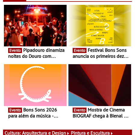
Pipadouro dinamiza
Festival Bons Sons
Evento
Evento
noites do Douro com
anuncia os primeiros dez
experiência exclusiva de
nomes do cartaz
vinho, gastronomia e
música
Bons Sons 2026
Mostra de Cinema
Evento
Evento
para além da música -
BIOGRAF chega à Bienal de
Cinema, conversas,
Cerveira este verão -
percursos, oficinas,
Documentário, ensaio
atividades para toda a
fílmico e práticas artísticas
Cultura:
Arquitectura e Design
Pintura e Escultura