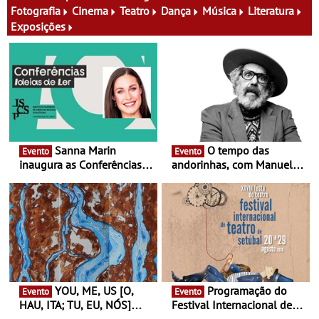
família e muito mais
Fotografia
Cinema
Teatro
Dança
Música
Literatura
Exposições
Sanna Marin
O tempo das
Evento
Evento
inaugura as Conferências
andorinhas, com Manuel
Ideias de Ler, em Lisboa -
João Vieira e Corações de
Antiga primeira-ministra da
Atum - Concerto
Finlândia é a convidada da
performance na MAAT
primeira edição do novo
Gallery a 3 de Setembro,
ciclo de debates dedicado
19:30
aos grandes temas do
nosso tempo
YOU, ME, US [O,
Programação do
Evento
Evento
HAU, ITA; TU, EU, NÓS]
Festival Internacional de
Maria Madeira na Fundação
Teatro de Setúbal – XXVIII