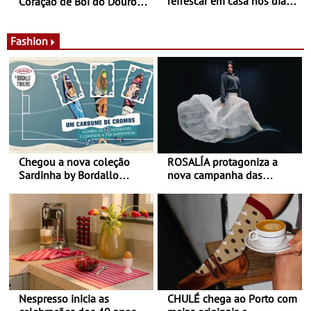
refrescar em casa nos dias
Coração de Boi do Douro -
de calor - Diminuir o
Nos restaurantes da região
desconforto
Agosto é o mês do Tomate
Fashion
Chegou a nova coleção
ROSALÍA protagoniza a
Sardinha by Bordallo
nova campanha das
Pinheiro
sapatilhas 204L da New
Balance
Nespresso inicia as
CHULÉ chega ao Porto com