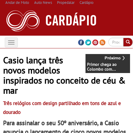
Andar de Moto
Auto News
Propedalar
Cardápio
Toggle
navigation
Casio lança três
Primor chega ao
novos modelos
Colombo com
experiência de compra
inspirados no conceito de céu &
inovadora - Centro
Colombo foi o espaço
mar
escolhido para a
marca espanhola
reforçar a sua
presença em Portugal
Três relógios com design partilhado em tons de azul e
dourado
Para assinalar o seu 50º aniversário, a Casio
anuncia o lançamento de cinco novos modelos