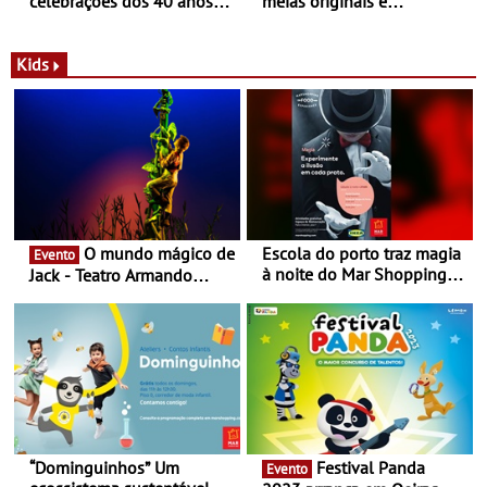
celebrações dos 40 anos
meias originais e
com parceria exclusiva com
sustentáveis - A marca
a marca portuguesa Torres
portuguesa inaugurou um
Novas - Edição limitada
espaço no ViaCatarina
Kids
Nespresso x Torres Novas
Shopping
O mundo mágico de
Escola do porto traz magia
Evento
à noite do Mar Shopping
Jack - Teatro Armando
Matosinhos - No sábado,
Cortez até 24 de Março
29 de abril, às 21h00
“Dominguinhos” Um
Festival Panda
Evento