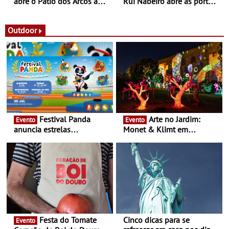
abre o Pátio dos Arcos à
Rui Nabeiro abre as portas
observação do eclipse
ao público nas Festas do
solar
Povo de Campo Maior -
Festas decorrem entre 8 e
Outdoor
16 de agosto
Festival Panda
Arte no Jardim:
Evento
Evento
anuncia estrelas
Monet & Klimt em
confirmadas na 17ª edição
Guimarães prolongada até
- Entre Junho e Julho pelo
ao final de Setembro -
país
Experiência luminosa no
jardim do Museu de
Alberto Sampaio
Festa do Tomate
Cinco dicas para se
Evento