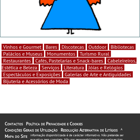
Vinhos e Gourmet
Bares
Discotecas
Outdoor
Bibliotecas
Palácios e Museus
Monumentos
Turismo Rural
Restaurantes
Cafés, Pastelarias e Snack-bares
Cabeleireiros,
Estética e Beleza
Serviços
Literatura
Jóias e Relógios
Espectáculos e Exposições
Galerias de Arte e Antiguidades
Bijuteria e Acessórios de Moda
Contactos
Política de Privacidade e Cookies
Condições Gerais de Utilização
Resolução Alternativa de Litígios
A
informação disponibilizada é de carácter informativo. Não pretende ser
Mapa do Site
exaustiva nem completa. Não nos responsabilizamos por qualquer tipo