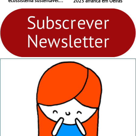
ecossistema sustentável
2023 arranca em Oeiras
para levares contigo aonde
fores - Atelier de Educação
Ambiental nos
“Dominguinhos” de 23 de
abril