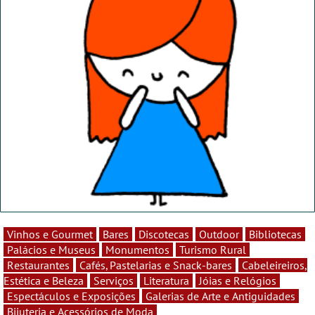
Vinhos e Gourmet
Bares
Discotecas
Outdoor
Bibliotecas
Palácios e Museus
Monumentos
Turismo Rural
Restaurantes
Cafés, Pastelarias e Snack-bares
Cabeleireiros,
Estética e Beleza
Serviços
Literatura
Jóias e Relógios
Espectáculos e Exposições
Galerias de Arte e Antiguidades
Bijuteria e Acessórios de Moda