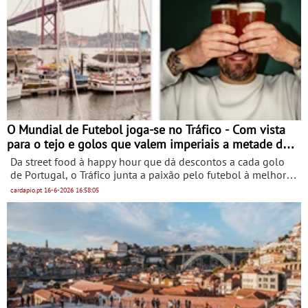
surpreender os consumidores.
O Mundial de Futebol joga-se no Tráfico - Com vista
para o tejo e golos que valem imperiais a metade do
preço
Da street food à happy hour que dá descontos a cada golo
de Portugal, o Tráfico junta a paixão pelo futebol à melhor
vista para o Tejo para dar o pontapé de saída nas
cardapio.pt
16-6-2026
16:58:05
transmissões do Mundial Desde o apito inicial, o Mundial de
Futebol vive-se com garra no Tráfico, o hotspot oficial dos
adeptos mais fervorosos da Seleção Nacional que combina
os acompanhantes indispensáveis para qualquer jogo, bites
e snacks irresistíveis, com brindes para apoiar a equipa e
uma happy hour imbatível onde cada golo de Portugal é
celebrado com 50% de desconto na imperial.