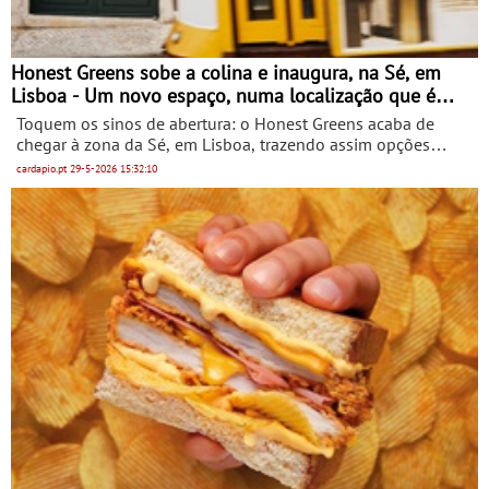
Honest Greens sobe a colina e inaugura, na Sé, em
Lisboa - Um novo espaço, numa localização que é
sinónimo da cidade
Toquem os sinos de abertura: o Honest Greens acaba de
chegar à zona da Sé, em Lisboa, trazendo assim opções
saudáveis e nutritivas a mais uma colina da cidade, mais
cardapio.pt
29-5-2026
15:32:10
concretamente à Rua de Santo António da Sé.