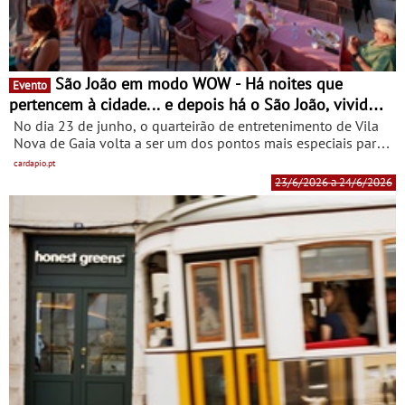
São João em modo WOW - Há noites que
Evento
pertencem à cidade... e depois há o São João, vivido
no WOW
No dia 23 de junho, o quarteirão de entretenimento de Vila
Nova de Gaia volta a ser um dos pontos mais especiais para
celebrar a noite mais emblemática do ano. Entre as 18h e as
cardapio.pt
4h da manhã, a festa estende-se sem pausas,
23/6/2026 a 24/6/2026
acompanhando o ritmo da cidade e culminando no
espetáculo de fogo de artifício sobre o rio.