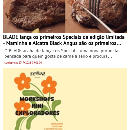
BLADE lança os primeiros Specials de edição limitada
- Maminha e Alcatra Black Angus são os primeiros
cortes disponíveis
O BLADE acaba de lançar os Specials, uma nova proposta
pensada para quem gosta de carne a sério e procura
descobrir cortes, origens e experiências diferentes à
cardapio.pt
27-7-2026
09:01:00
mesa. Disponíveis por tempo limitado, os Specials chegam
ao menu com uma lógica de rotação. Ao longo do tempo, o
BLADE irá apresentar diferentes tipos de carne, sempre com
uma seleção cuidada.