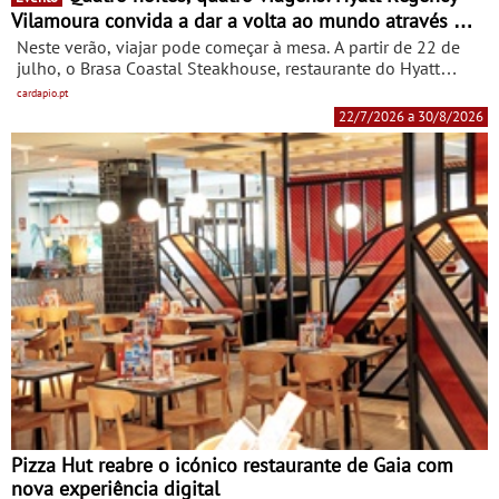
Vilamoura convida a dar a volta ao mundo através da
gastronomia - O Brasa Coastal Steakhouse apresenta
Neste verão, viajar pode começar à mesa. A partir de 22 de
"Flavours of the World", uma nova experiência
julho, o Brasa Coastal Steakhouse, restaurante do Hyatt
gastronómica
Regency Vilamoura, convida hóspedes e visitantes a
cardapio.pt
embarcarem numa viagem gastronómica pelos sabores do
22/7/2026 a 30/8/2026
mundo com Flavours of the World, um ciclo de jantares
temáticos que promete transformar cada noite numa nova
descoberta, durante todo o Verão até à primeira semana de
Setembro.
Pizza Hut reabre o icónico restaurante de Gaia com
nova experiência digital