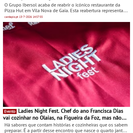
O Grupo Ibersol acaba de reabrir o icónico restaurante da
Pizza Hut em Vila Nova de Gaia. Esta reabertura representa
um novo ciclo do restaurante localizado no Centro Comercial
cardapio.pt
13-7-2026
14:57:55
GaiaShopping. Com a reabertura deste restaurante, na sua
localização anterior, a Pizza Hut estreia uma nova
experiência de consumir pizza, com nova imagem, mais
moderna, fun e adaptada ao consumidor atual com uma
aposta clara numa experiência digital que acompanha o
cliente nos diferentes serviços disponibilizados: Serviços à
Mesa, no Restaurante, Balcão à fatia e Take Away.
Ladies Night Fest. Chef do ano Francisca Dias
Evento
vai cozinhar no Olaias, na Figueira da Foz, mas não
estará só
Há sabores que contam histórias e cozinheiras que os sabem
preparar. É a partir desse encontro que nasce o quarto jantar