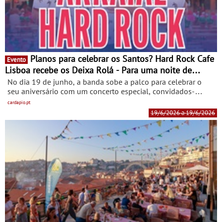
Planos para celebrar os Santos? Hard Rock Cafe
Evento
Lisboa recebe os Deixa Rolá - Para uma noite de
música ao vivo
No dia 19 de junho, a banda sobe a palco para celebrar o
seu aniversário com um concerto especial, convidados-
surpresa e muita animação. A música, a tradição e a animação
cardapio.pt
dos Santos Populares chegam ao Hard Rock Cafe Lisboa
19/6/2026 a 19/6/2026
com uma noite especial protagonizada pelos Deixa Rolá. No
dia 19 de junho, entre as 23h00 e a 01h00, a banda sobe ao
palco para um concerto que promete pôr todos a cantar e a
dançar.