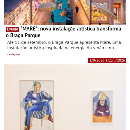
“MARÉ”: nova instalação artística transforma
Evento
o Braga Parque
Até 11 de setembro, o Braga Parque apresenta Maré, uma
instalação artística inspirada na energia do verão e no
movimento constante da maré. Pensada para a Escadaria
cardapio.pt
Central do centro comercial, a intervenção convida os
1/8/2026 a 11/9/2026
visitantes a descobrir uma experiência visual que desafia a
perceção do espaço através da forma e do movimento.