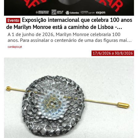
Exposição internacional que celebra 100 anos
Evento
de Marilyn Monroe está a caminho de Lisboa -
“Marilyn: Icon of the Century” chega à Praça Central
A 1 de junho de 2026, Marilyn Monroe celebraria 100
do Colombo a 17 de junho
anos. Para assinalar o centenário de uma das figuras mais
icónicas da cultura pop mundial, o Colombo vai receber, a
cardapio.pt
partir de 17 de junho, “Marilyn: Icon of the Century”, uma
17/6/2026 a 30/8/2026
exposição internacional inédita em Portugal. Integrada no
projeto “A Arte Chegou ao Colombo”, estará patente na
Praça Central até 30 de agosto, com entrada gratuita.