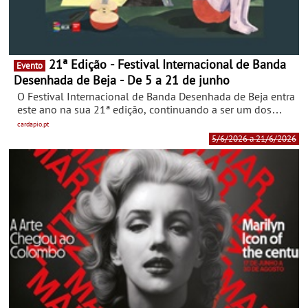
21ª Edição - Festival Internacional de Banda
Evento
Desenhada de Beja - De 5 a 21 de junho
O Festival Internacional de Banda Desenhada de Beja entra
este ano na sua 21ª edição, continuando a ser um dos
eventos mais marcantes do país no que à 9ª Arte diz
cardapio.pt
respeito.
5/6/2026 a 21/6/2026