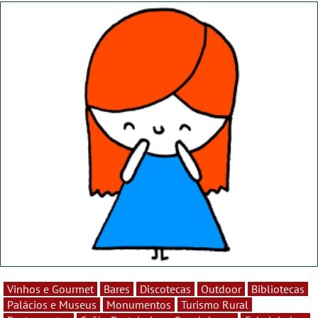
Vinhos e Gourmet
Bares
Discotecas
Outdoor
Bibliotecas
Palácios e Museus
Monumentos
Turismo Rural