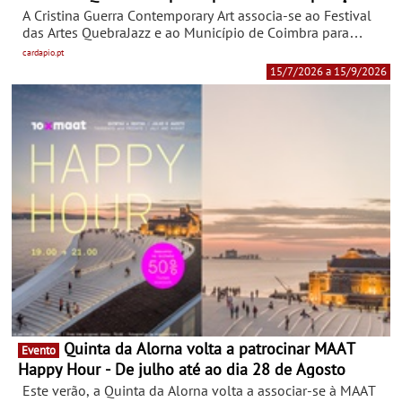
"Contraponto"
A Cristina Guerra Contemporary Art associa-se ao Festival
das Artes QuebraJazz e ao Município de Coimbra para
apresentar "Contraponto", uma exposição coletiva, que
cardapio.pt
inaugura no próximo dia 15 de julho, no Museu Municipal
15/7/2026 a 15/9/2026
de Coimbra – Edifício Chiado.
Quinta da Alorna volta a patrocinar MAAT
Evento
Happy Hour - De julho até ao dia 28 de Agosto
Este verão, a Quinta da Alorna volta a associar-se à MAAT