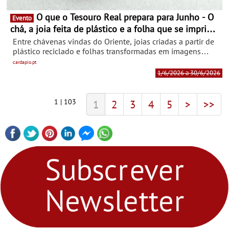
O que o Tesouro Real prepara para Junho - O
Evento
chá, a joia feita de plástico e a folha que se imprime
ao sol
Entre chávenas vindas do Oriente, joias criadas a partir de
plástico reciclado e folhas transformadas em imagens
através da luz solar, junho marca a reta final de “Do Jardim
cardapio.pt
ao Trono: A Botânica no Tesouro Real”. Para assinalar os
1/6/2026 a 30/6/2026
últimos dias da mostra, o Museu Tesouro Real preparou
um programa que prolonga este universo para lá das
vitrinas, com experiências ligadas ao chá, à joalharia
1 | 103
1
2
3
4
5
>
>>
contemporânea e à criação botânica em família.