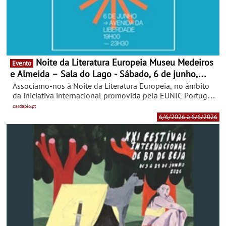
Noite da Literatura Europeia Museu Medeiros
Evento
e Almeida – Sala do Lago - Sábado, 6 de junho,
19h-23h30 com entrada livre
Associamo-nos à Noite da Literatura Europeia, no âmbito
da iniciativa internacional promovida pela EUNIC Portugal
(European Union National Institutes for Culture), integrada
cardapio.pt
nas Festas de Lisboa. Ao longo da noite de 6 de junho,
6/6/2026 a 6/6/2026
entre as 19h e as 23h30, apresentam-se leituras
encenadas com a duração aproximada de 10 a 15 minutos,
repetidas de meia em meia hora, permitindo ao público
circular entre os diversos espaços participantes na zona da
Avenida da Liberdade.