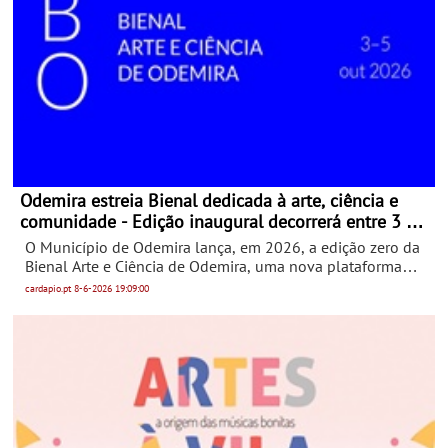
Odemira estreia Bienal dedicada à arte, ciência e
comunidade - Edição inaugural decorrerá entre 3 e 5
de outubro de 2026
O Município de Odemira lança, em 2026, a edição zero da
Bienal Arte e Ciência de Odemira, uma nova plataforma
internacional de criação, experimentação e pensamento
cardapio.pt
8-6-2026
19:09:00
contemporâneo ligada ao território, às comunidades e à
diversidade cultural e ecológica da região. Com curadoria
de Hugo Cruz, a iniciativa pretende afirmar Odemira como
um espaço de encontro entre arte, ciência, ambiente,
educação e participação cidadã, através de um programa
que cruza residências artísticas, espetáculos, instalações e
obras em espaço público, conversas e oficinas.