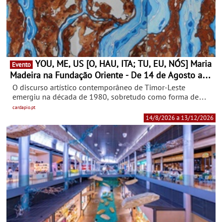
YOU, ME, US [O, HAU, ITA; TU, EU, NÓS] Maria
Evento
Madeira na Fundação Oriente - De 14 de Agosto a
13 de Dezembro
O discurso artístico contemporâneo de Timor-Leste
emergiu na década de 1980, sobretudo como forma de
resistência, profundamente influenciada pelos
cardapio.pt
acontecimentos históricos que marcaram o país, incluindo
14/8/2026 a 13/12/2026
os cerca de 500 anos de colonização portuguesa, a
invasão indonésia em 1975 e a conquista da
independência em 2002.