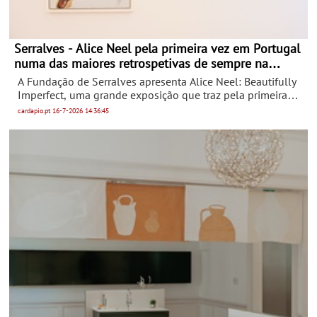
Serralves - Alice Neel pela primeira vez em Portugal
numa das maiores retrospetivas de sempre na
Europa
A Fundação de Serralves apresenta Alice Neel: Beautifully
Imperfect, uma grande exposição que traz pela primeira
vez em Portugal uma das mais pungentes, celebradas e
cardapio.pt
16-7-2026
14:36:45
admiradas vozes da pintura americana do século XX,
explorando os retratos profundamente humanos da artista
sobre identidade, intimidade e luta social.