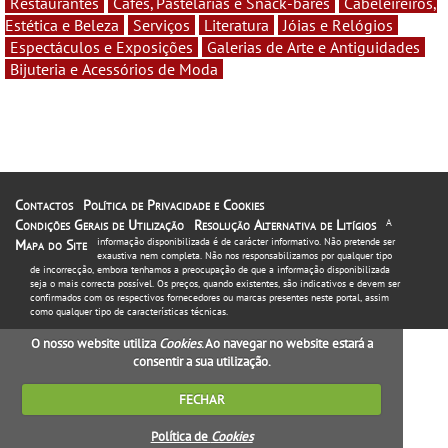
Restaurantes
Cafés, Pastelarias e Snack-bares
Cabeleireiros,
Estética e Beleza
Serviços
Literatura
Jóias e Relógios
Espectáculos e Exposições
Galerias de Arte e Antiguidades
Bijuteria e Acessórios de Moda
Contactos
Política de Privacidade e Cookies
Condições Gerais de Utilização
Resolução Alternativa de Litígios
A
informação disponibilizada é de carácter informativo. Não pretende ser
Mapa do Site
exaustiva nem completa. Não nos responsabilizamos por qualquer tipo
de incorrecção, embora tenhamos a preocupação de que a informação disponibilizada
seja o mais correcta possível. Os preços, quando existentes, são indicativos e devem ser
confirmados com os respectivos fornecedores ou marcas presentes neste portal, assim
como qualquer tipo de características técnicas.
O nosso website utiliza
Cookies
. Ao navegar no website estará a
consentir a sua utilização.
FECHAR
Política de
Cookies