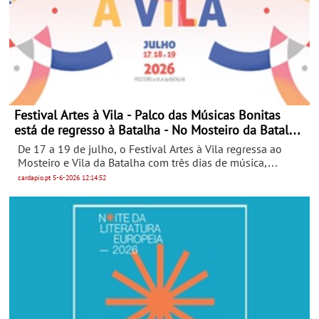
Festival Artes à Vila - Palco das Músicas Bonitas
está de regresso à Batalha - No Mosteiro da Batalha
de 17 a 19 de Julho
De 17 a 19 de julho, o Festival Artes à Vila regressa ao
Mosteiro e Vila da Batalha com três dias de música,
encontros e descoberta. Num território onde a história se
cardapio.pt
5-6-2026
12:14:52
inscreve na pedra, o festival propõe uma escuta
contemporânea: artistas que cruzam tradição e presente,
novas linguagens que dialogam com raízes antigas. Mais
do que um cartaz, o Artes à Vila é um espaço de
proximidade, entre público, artistas e lugar.