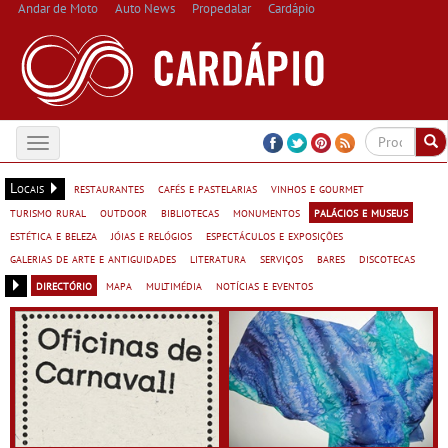
Andar de Moto
Auto News
Propedalar
Cardápio
Toggle
navigation
Locais
restaurantes
cafés e pastelarias
vinhos e gourmet
turismo rural
outdoor
bibliotecas
monumentos
palácios e museus
estética e beleza
jóias e relógios
espectáculos e exposições
galerias de arte e antiguidades
literatura
serviços
bares
discotecas
directório
mapa
multimédia
notícias e eventos