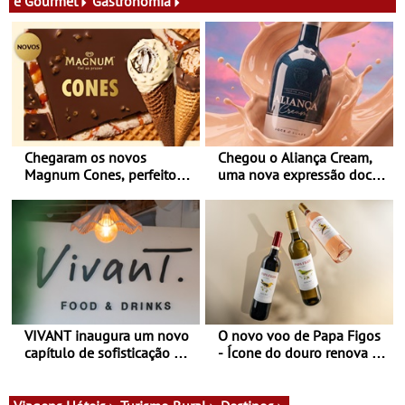
e Gourmet
Gastronomia
Chegaram os novos
Chegou o Aliança Cream,
Magnum Cones, perfeitos
uma nova expressão doce
para adoçar o verão
e suave, para viver todas as
estações
VIVANT inaugura um novo
O novo voo de Papa Figos
capítulo de sofisticação no
- Ícone do douro renova a
Algarve - Sob nova
imagem e afirma a
gerência, o Vivant reabre
identidade de uma marca
na Quinta do Lago com
líder