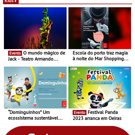
Kids
Nespresso x Torres Novas
Shopping
O mundo mágico de
Escola do porto traz magia
Evento
à noite do Mar Shopping
Jack - Teatro Armando
Matosinhos - No sábado,
Cortez até 24 de Março
29 de abril, às 21h00
“Dominguinhos” Um
Festival Panda
Evento
ecossistema sustentável
2023 arranca em Oeiras
para levares contigo aonde
fores - Atelier de Educação
Ambiental nos