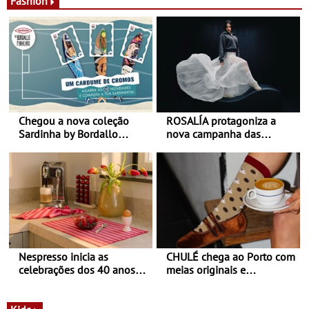
Fashion
Chegou a nova coleção
ROSALÍA protagoniza a
Sardinha by Bordallo
nova campanha das
Pinheiro
sapatilhas 204L da New
Balance
Nespresso inicia as
CHULÉ chega ao Porto com
celebrações dos 40 anos
meias originais e
com parceria exclusiva com
sustentáveis - A marca
a marca portuguesa Torres
portuguesa inaugurou um
Novas - Edição limitada
espaço no ViaCatarina