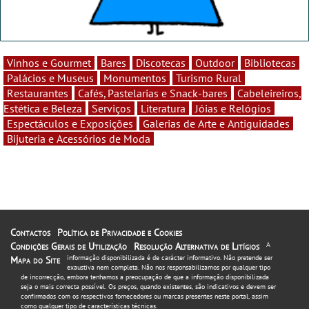
Vinhos e Gourmet
Bares
Discotecas
Outdoor
Bibliotecas
Palácios e Museus
Monumentos
Turismo Rural
Restaurantes
Cafés, Pastelarias e Snack-bares
Cabeleireiros,
Estética e Beleza
Serviços
Literatura
Jóias e Relógios
Espectáculos e Exposições
Galerias de Arte e Antiguidades
Bijuteria e Acessórios de Moda
Contactos
Política de Privacidade e Cookies
Condições Gerais de Utilização
Resolução Alternativa de Litígios
A
informação disponibilizada é de carácter informativo. Não pretende ser
Mapa do Site
exaustiva nem completa. Não nos responsabilizamos por qualquer tipo
de incorrecção, embora tenhamos a preocupação de que a informação disponibilizada
seja o mais correcta possível. Os preços, quando existentes, são indicativos e devem ser
confirmados com os respectivos fornecedores ou marcas presentes neste portal, assim
como qualquer tipo de características técnicas.