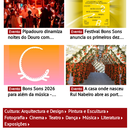
Pipadouro dinamiza
Festival Bons Sons
Evento
Evento
noites do Douro com
anuncia os primeiros dez
experiência exclusiva de
nomes do cartaz
vinho, gastronomia e
música
Bons Sons 2026
A casa onde nasceu
Evento
Evento
para além da música -
Rui Nabeiro abre as portas
Cinema, conversas,
ao público nas Festas do
percursos, oficinas,
Povo de Campo Maior -
atividades para toda a
Festas decorrem entre 8 e
Cultura:
Arquitectura e Design
Pintura e Escultura
família e muito mais
16 de agosto
Fotografia
Cinema
Teatro
Dança
Música
Literatura
Exposições