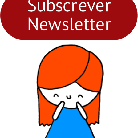
“Dominguinhos” de 23 de
abril