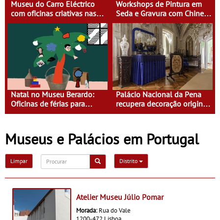
Museu do Carro Eléctrico
Workshops de Pintura em
com oficinas criativas nas
Seda e Gravura com Chine
férias de Carnaval
Collé no Museu do Oriente
Natal no Museu Berardo:
Palácio Nacional da Pena
Oficinas de férias para
recupera decoração original
crianças dos 4 aos 13 anos
da Sala de Visitas
Museus e Palácios em Portugal
Limpar
Distrito
Atelier Museu Júlio Pomar
Morada:
Rua do Vale
1200-472 Lisboa