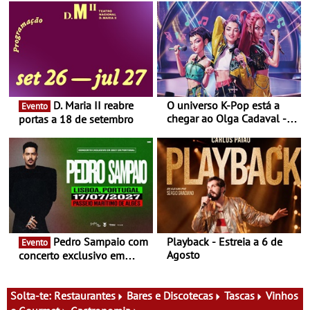
D. Maria II reabre
O universo K-Pop está a
Evento
chegar ao Olga Cadaval - A
portas a 18 de setembro
6 de setembro, às 15h00
Pedro Sampaio com
Playback - Estreia a 6 de
Evento
Agosto
concerto exclusivo em
2027 em Portugal
Solta-te:
Restaurantes
Bares e Discotecas
Tascas
Vinhos