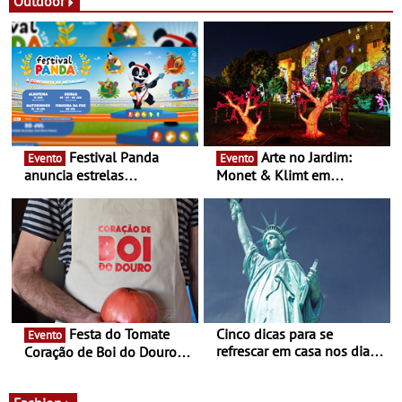
atividades para toda a
Outdoor
durante cinco dias de festa
família e muito mais
em Oeiras e na Maia
Festival Panda
Arte no Jardim:
Evento
Evento
anuncia estrelas
Monet & Klimt em
confirmadas na 17ª edição
Guimarães prolongada até
- Entre Junho e Julho pelo
ao final de Setembro -
país
Experiência luminosa no
jardim do Museu de
Alberto Sampaio
Festa do Tomate
Cinco dicas para se
Evento
refrescar em casa nos dias
Coração de Boi do Douro -
de calor - Diminuir o
Nos restaurantes da região
desconforto
Agosto é o mês do Tomate