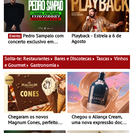
Pedro Sampaio com
Playback - Estreia a 6 de
Evento
Agosto
concerto exclusivo em
2027 em Portugal
Solta-te:
Restaurantes
Bares e Discotecas
Tascas
Vinhos
e Gourmet
Gastronomia
Chegaram os novos
Chegou o Aliança Cream,
Magnum Cones, perfeitos
uma nova expressão doce
para adoçar o verão
e suave, para viver todas as