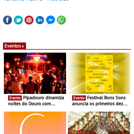
Eventos
Pipadouro dinamiza
Festival Bons Sons
Evento
Evento
noites do Douro com
anuncia os primeiros dez
experiência exclusiva de
nomes do cartaz
vinho, gastronomia e
música