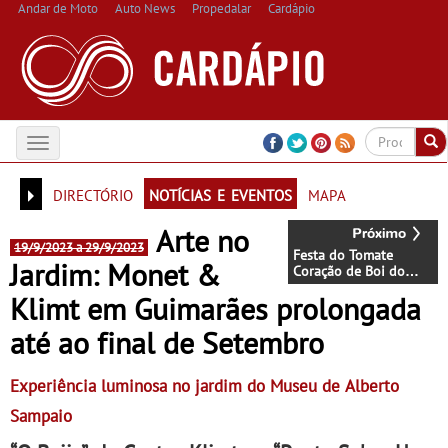
Andar de Moto
Auto News
Propedalar
Cardápio
Toggle
navigation
directório
notícias e eventos
mapa
Arte no
19/9/2023 a 29/9/2023
Festa do Tomate
Jardim: Monet &
Coração de Boi do
Douro - Nos
Klimt em Guimarães prolongada
restaurantes da região
Agosto é o mês do
até ao final de Setembro
Tomate
Experiência luminosa no jardim do Museu de Alberto
Sampaio