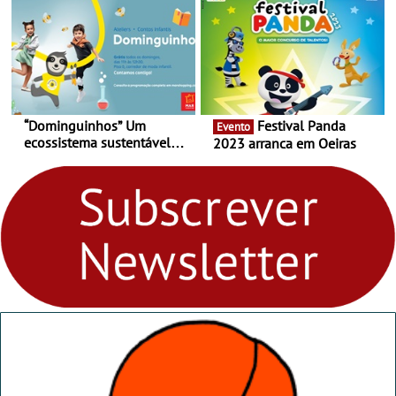
29 de abril, às 21h00
“Dominguinhos” Um
Festival Panda
Evento
ecossistema sustentável
2023 arranca em Oeiras
para levares contigo aonde
fores - Atelier de Educação
Ambiental nos
“Dominguinhos” de 23 de
abril