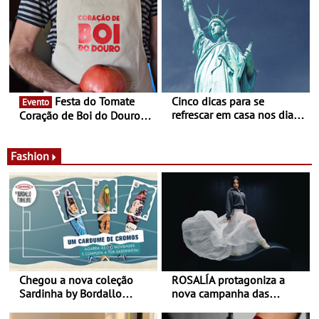
- Entre Junho e Julho pelo
ao final de Setembro -
país
Experiência luminosa no
jardim do Museu de
Alberto Sampaio
Festa do Tomate
Cinco dicas para se
Evento
refrescar em casa nos dias
Coração de Boi do Douro -
de calor - Diminuir o
Nos restaurantes da região
desconforto
Agosto é o mês do Tomate
Fashion
Chegou a nova coleção
ROSALÍA protagoniza a
Sardinha by Bordallo
nova campanha das
Pinheiro
sapatilhas 204L da New