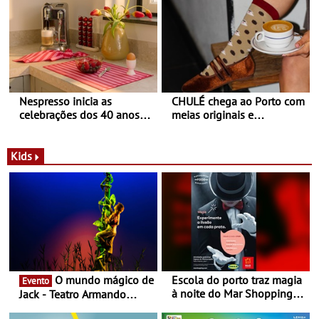
Balance
Nespresso inicia as
CHULÉ chega ao Porto com
celebrações dos 40 anos
meias originais e
com parceria exclusiva com
sustentáveis - A marca
a marca portuguesa Torres
portuguesa inaugurou um
Novas - Edição limitada
espaço no ViaCatarina
Kids
Nespresso x Torres Novas
Shopping
O mundo mágico de
Escola do porto traz magia
Evento
à noite do Mar Shopping
Jack - Teatro Armando
Matosinhos - No sábado,
Cortez até 24 de Março