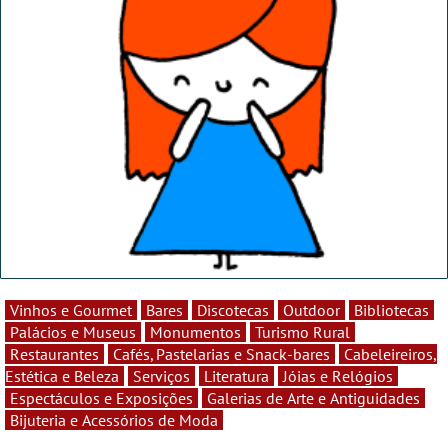
Vinhos e Gourmet
Bares
Discotecas
Outdoor
Bibliotecas
Palácios e Museus
Monumentos
Turismo Rural
Restaurantes
Cafés, Pastelarias e Snack-bares
Cabeleireiros,
Estética e Beleza
Serviços
Literatura
Jóias e Relógios
Espectáculos e Exposições
Galerias de Arte e Antiguidades
Bijuteria e Acessórios de Moda