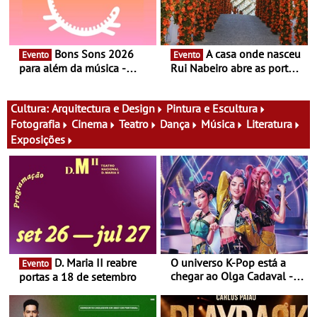
Bons Sons 2026
A casa onde nasceu
Evento
Evento
para além da música -
Rui Nabeiro abre as portas
Cinema, conversas,
ao público nas Festas do
percursos, oficinas,
Povo de Campo Maior -
atividades para toda a
Festas decorrem entre 8 e
Cultura:
Arquitectura e Design
Pintura e Escultura
família e muito mais
16 de agosto
Fotografia
Cinema
Teatro
Dança
Música
Literatura
Exposições
D. Maria II reabre
O universo K-Pop está a
Evento
chegar ao Olga Cadaval - A
portas a 18 de setembro
6 de setembro, às 15h00