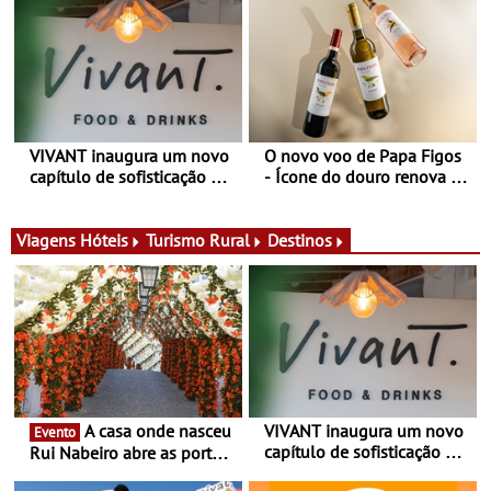
estações
VIVANT inaugura um novo
O novo voo de Papa Figos
capítulo de sofisticação no
- Ícone do douro renova a
Algarve - Sob nova
imagem e afirma a
gerência, o Vivant reabre
identidade de uma marca
na Quinta do Lago com
líder
Viagens
Hóteis
Turismo Rural
Destinos
uma experiência que une
gastronomia mediterrânica,
cocktails de assinatura e
música
A casa onde nasceu
VIVANT inaugura um novo
Evento
capítulo de sofisticação no
Rui Nabeiro abre as portas
Algarve - Sob nova
ao público nas Festas do