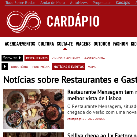
Tudo Sobre Rodas
Andar de Moto
AutoNews
Propedalar
Cardápio
AGENDA/EVENTOS
CULTURA
SOLTA-TE
VIAGENS
OUTDOOR
FASHION
KID
Solta-te
restaurantes
vinhos e gourmet
gastronomia
directório
multimédia
notícias e eventos
mapa
Notícias sobre Restaurantes e Gas
Restaurante Mensagem tem nov
melhor vista de Lisboa
O Restaurante Mensagem, situado
chegada do verão com uma nova 
reinventada com um toque conte
cardapio.pt
3-7-2025
20:20:25
deslumbrantes da capital. A nov
sensorial pelos sabores tradicion
Plamadeala . Entre os pratos pri
Selllva chega ao Lx Factory 