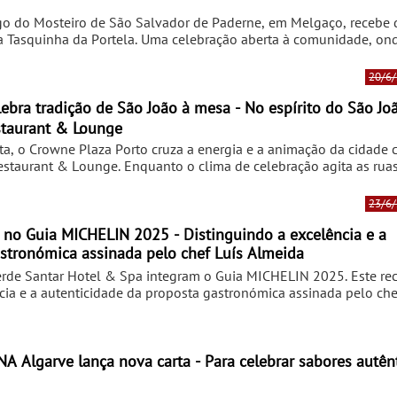
go do Mosteiro de São Salvador de Paderne, em Melgaço, recebe d
 da Tasquinha da Portela. Uma celebração aberta à comunidade, o
mbeiros Voluntários de Melgaço. A Tasquinha da Portela, restauran
 nos dias 20 e 21 de junho, o seu 20.º aniversário com uma fest
20/6/
itas iguarias oferecidas a todos os presentes.
staurant & Lounge
a, o Crowne Plaza Porto cruza a energia e a animação da cidade
taurant & Lounge. Enquanto o clima de celebração agita as ruas
ensado pelo Chef Jorge Sousa, que traz à mesa os desejos para 
uito, muito sabor. A noite começa com entradas que sabem a festas
23/6/
uriço e alheira de caça ao pastel de massa tenra, broa de milho, b
a a tradição, antes de passar aos principais, não seria São João 
 no Guia MICHELIN 2025 - Distinguindo a excelência e a
 à mesa a fumegar.
astronómica assinada pelo chef Luís Almeida
erde Santar Hotel & Spa integram o Guia MICHELIN 2025. Este r
ncia e a autenticidade da proposta gastronómica assinada pelo che
a Beira Alta assim como a sua oferta hoteleira. O Restaurante Mem
tegra a seleção do Guia MICHELIN 2025, tornando-se um dos rest
tinção foi anunciada em fevereiro, durante a segunda Gala MICH
s da Alfândega do Porto, e representa um marco importante para 
va carta - Para celebrar sabores autênticos e
lverde Santar Hotel & Spa foi incluído na categoria de Hotéis, r
 Valverde e a sua aposta numa hospitalidade de excelência com i