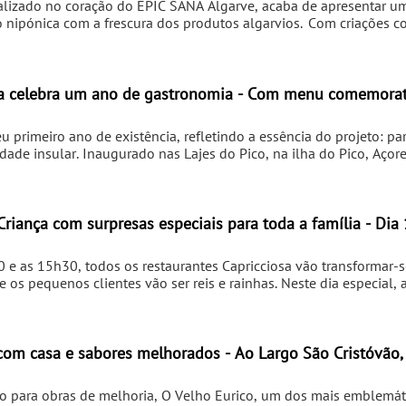
alizado no coração do EPIC SANA Algarve, acaba de apresentar u
o nipónica com a frescura dos produtos algarvios. Com criações 
a estação, e uma surpreendente mil folhas de miso e caramelo,
a uma viagem de sabores requintados e memoráveis.
a celebra um ano de gastronomia - Com menu comemorat
primeiro ano de existência, refletindo a essência do projeto: par
idade insular. Inaugurado nas Lajes do Pico, na ilha do Pico, Açor
Franco Pinilla, que “largaram tudo” para realizar o sonho de valor
ma gastronomia sustentável e autêntica, o restaurante tem-se a
rte ligação ao território. Ao longo deste ano, consolidou-se co
ronómica açoriana, destacando-se pela abordagem inovadora, pe
Criança com surpresas especiais para toda a família - Dia
dições da região, e pelo trabalho contínuo com os produtores loc
res, pescadores e criadores tem sido fundamental para garantir a 
0 e as 15h30, todos os restaurantes Capricciosa vão transformar-
do projeto, refletindo-se em cada momento gastronómico servido 
e os pequenos clientes vão ser reis e rainhas. Neste dia especial, 
- com pinturas faciais e participar numa divertida atividade, na q
 criar e decorar as suas coroas em cartão. Mas a festa não termina
 bem-estar e na logística das famílias modernas, a Capricciosa ac
om a Babysitters, a plataforma líder de babysitting em Portugal.
 com casa e sabores melhorados - Ao Largo São Cristóvão
 para obras de melhoria, O Velho Eurico, um dos mais emblemát