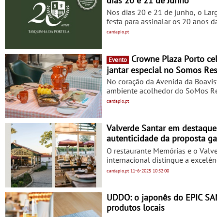
dias 20 e 21 de Junho
Nos dias 20 e 21 de junho, o Lar
festa para assinalar os 20 anos
receitas revertem a favor dos Bo
cardapio.pt
emblemático em Melgaço, celebra,
fado, concertos ao vivo, DJs e mu
Crowne Plaza Porto celebra tradição de São João à mesa - No espírito do São João com um
Evento
jantar especial no Somos Re
No coração da Avenida da Boavist
ambiente acolhedor do SoMos Res
portas celebra-se com um menu p
cardapio.pt
jantar de São João: tradição e m
que vão dos fritos regionais, cho
e azeitonas marinadas. Como mand
Valverde Santar em destaque
caldo verde nortenho, que chega
autenticidade da proposta g
O restaurante Memórias e o Valv
internacional distingue a excelê
Almeida, enraizada na tradição d
cardapio.pt
11-6-2025
10:52:00
Valverde Santar Hotel & Spa, in
recomendados em Portugal. A dis
realizada no Centro de Congresso
UDDO: o japonês do EPIC SANA Algarve lança no
Beira Alta. Na mesma edição, o Va
produtos locais
prestígio internacional da marca