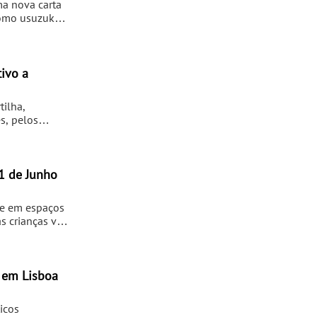
ma nova carta
como usuzukuri
 a nova
ivo a
tilha,
es, pelos
izar os
firmado como
mo um dos
lo
 1 de Junho
ais. Este
autenticidade
se em espaços
no
as crianças vão
ual vão poder
 no
aba de
, em Lisboa
icos