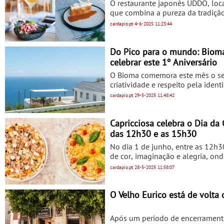
O restaurante japonês UDDO, loc
própria.
que combina a pureza da tradiçã
de hamachi, wagyu com legumes d
cardapio.pt
4-6-2025
11:23:44
proposta gastronómica convida 
Do Pico para o mundo: Biom
celebrar este 1º Aniversário
O Bioma comemora este mês o seu 
criatividade e respeito pela ident
jovens chefs Rafael Ávila Melo e 
cardapio.pt
29-5-2025
11:48:42
produtos açorianos e promover u
um espaço de experimentação e fo
protagonistas da nova cena gast
Capricciosa celebra o Dia da 
compromisso com os sabores e tra
das 12h30 e as 15h30
estreito vínculo com os agriculto
No dia 1 de junho, entre as 12h3
dos pratos e a sustentabilidade 
de cor, imaginação e alegria, ond
restaurante.
ser presenteadas - gratuitamente 
cardapio.pt
28-5-2025
11:58:07
mostrar o seu lado mais artístico:
restaurante. A pensar no apoio ao
anunciar uma parceria exclusiva c
O Velho Eurico está de volta
Após um período de encerramento