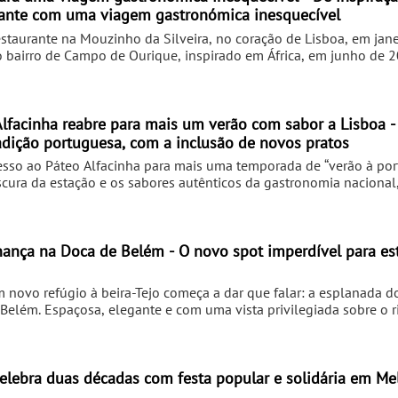
lado, o Bacalhau confitado sobre feijoca de coentros e o sempre 
ante com uma viagem gastronómica inesquecível
m refinamento sem trair as raízes.
estaurante na Mouzinho da Silveira, no coração de Lisboa, em jan
bairro de Campo de Ourique, inspirado em África, em junho de 
pricciosa apresenta o novíssimo Selllva Lx Factory, em Alcântara
s da capital.. Integrado nesta antiga zona industrial que foi tran
ntes, bares, lojas, galerias de arte, coworkings e eventos culturai
asiática, promete ser um espaço marcante e oferece uma viagem g
lfacinha reabre para mais um verão com sabor a Lisboa -
fiel ao lema que deu origem ao primeiro restaurante.
radição portuguesa, com a inclusão de novos pratos
resso ao Páteo Alfacinha para mais uma temporada de “verão à po
scura da estação e os sabores autênticos da gastronomia nacional
is deslumbrantes da capital.
 Chef Humberto Santos, Chef Executivo da Casa do Marquês, e pel
ão e a criatividade. Os ingredientes sazonais, provenientes de pr
ança na Doca de Belém - O novo spot imperdível para es
homenageiam a essência portuguesa com um toque de irreverência.
los Vieira que assegura, verão após verão, a qualidade da propost
 novo refúgio à beira-Tejo começa a dar que falar: a esplanada d
ta.
Belém. Espaçosa, elegante e com uma vista privilegiada sobre o r
lvente náutica da doca, esta esplanada é um local apetecível par
verão na capital. Com uma vista deslumbrante sobre o Tejo e o Pa
ara relaxar ao sol, saborear cocktails e petiscos, e desfrutar de 
rio perfeito para encontros, fins de tarde animados ou momentos d