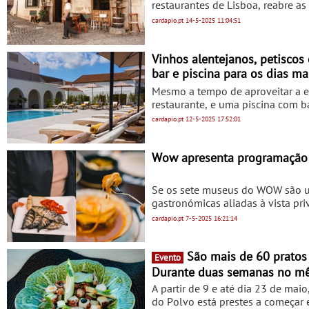
restaurantes de Lisboa, reabre as
localizado no coração da Mourar
cardapio.pt
14-5-2025
11:04:51
visita, sem perder o seu carácter
amados da cidade.
Vinhos alentejanos, petiscos e mergulh
bar e piscina para os dias m
Mesmo a tempo de aproveitar a e
restaurante, e uma piscina com b
vinhos alentejanos, servidos em
cardapio.pt
12-5-2025
17:52:01
compostos com os sabores típicos
sua equipa.
Wow apresenta programação de
Se os sete museus do WOW são uma
gastronómicas aliadas à vista pri
verão uma série de eventos que d
cardapio.pt
7-5-2025
16:21:14
Francesinha e do Fumeiro. No dia
sobre as toalhas em xadrez que 
14 euros. A acompanhar, vai haver
São mais de 60 pratos de polvo na 16.ª Quinzena Gastronómica do Polvo na Lourinhã -
Evento
Durante duas semanas no mê
A partir de 9 e até dia 23 de mai
do Polvo está prestes a começar 