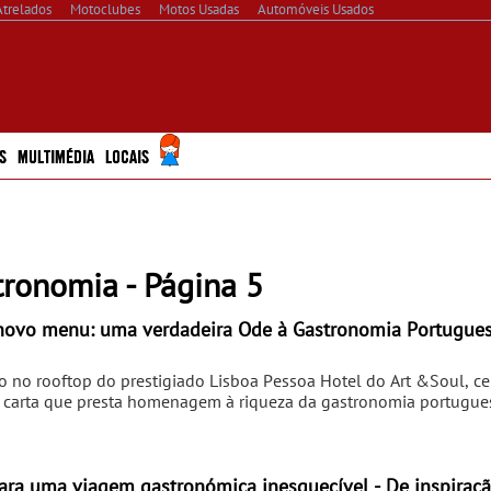
Atrelados
Motoclubes
Motos Usadas
Automóveis Usados
S
MULTIMÉDIA
LOCAIS
tronomia - Página 5
o menu: uma verdadeira Ode à Gastronomia Portuguesa - Co
 no rooftop do prestigiado Lisboa Pessoa Hotel do Art &Soul, ce
carta que presta homenagem à riqueza da gastronomia portugue
mporâneo e servida sob o pano de fundo de uma das vistas mais
a proposta gastronómica do Mensagem convida a uma autêntica 
ais nacionais, reinterpretados com elegância e criatividade pelo C
ncipais, destacam-se o Arroz de Pato com Magret e enchidos, o Bif
para uma viagem gastronómica inesquecível - De inspiração