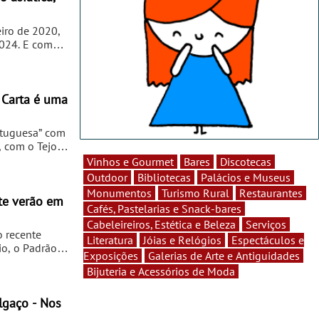
apreciado
eiro de 2020,
2024. E como
, um dos
sformada num
s, o Selllva
astronómica
 Carta é uma
rtuguesa” com
, com o Tejo
Vinhos e Gourmet
Bares
Discotecas
Outdoor
Bibliotecas
Palácios e Museus
a sua equipa,
Monumentos
Turismo Rural
Restaurantes
odutores
te verão em
Cafés, Pastelarias e Snack-bares
 Ao leme da
Cabeleireiros, Estética e Beleza
Serviços
a
o recente
Literatura
Jóias e Relógios
Espectáculos e
io, o Padrão
Exposições
Galerias de Arte e Antiguidades
a desfrutar
Bijuteria e Acessórios de Moda
drão dos
um ambiente
e puro