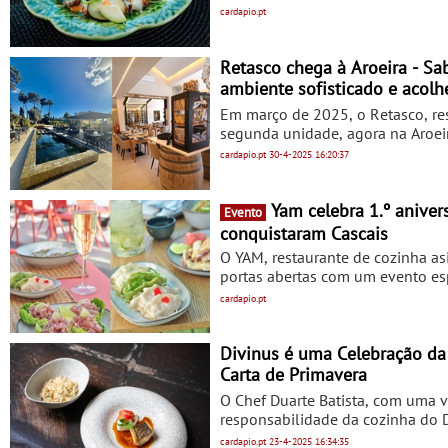
recheado de animação cultural O 
cardapio.pt
gastronómico. O restaurante 100 
Só, nos dias 10 e 17 de maio, en
música ao vivo no dia 17, às 20h
Retasco chega à Aroeira - S
ambiente sofisticado e acolh
Em março de 2025, o Retasco, rest
segunda unidade, agora na Aroei
conceito, que mescla a tradição
cardapio.pt
30-4-2025
16:20:37
continua a cativar os amantes d
internacional, harmonizado com 
Yam celebra 1.º aniversário com sunset especial - Nova carta e os clássicos que
Evento
conquistaram Cascais
O YAM, restaurante de cozinha as
portas abertas com um evento espe
Sunset Tasting Experience — um
cardapio.pt
criado para partilhar sabores e b
Yam Paloma (12€), a leve e fresca
brinde, estará disponível Moët & 
Divinus é uma Celebração da
aconselhada reserva para quem q
Carta de Primavera
O Chef Duarte Batista, com uma v
responsabilidade da cozinha do D
A inspiração para os novos pratos
cardapio.pt
23-4-2025
16:34:35