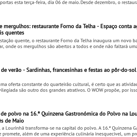
 portas esta terça-feira, dia 06 de maio. Desde dezembro, o restaur
ia esteve em renovação, com o objetivo de melhorar a experiênci
 autêntico e irreverente de tasca lisboeta, e que o tornou num dos
os: restaurante Forno da Telha - Espaço conta agora com
ais quentes
stação quente, o restaurante Forno da Telha inaugura um novo ba
ar, onde os mergulhos são abertos a todos e onde não faltará uma
 copo ou garrafa. Para aconchegar o estômago, surgem snacks e p
 da região, que contam a assinatura criativa do Chef Miguel Roch
 verão - Sardinhas, francesinhas e festas ao pôr-do-sol
 oferta constante do quarteirão cultural, é certo que as ativida
vilegiada são outro dos grandes atrativos. O WOW propõe, por isso
ão realce à gastronomia portuguesa. A saber: vem aí o Festival d
 1 de junho, das 12h às 22h, vai acontecer no VP o Festival da Sa
os convivas vão poder degustar o prato com cinco sardinhas e um
 música tradicional e a mais bela perspetiva para a frente ribeiri
s de Maio
o, a Lourinhã transforma-se na capital do polvo. A 16.ª Quinzena 
e promete, além de uma experiência culinária inesquecível, um p