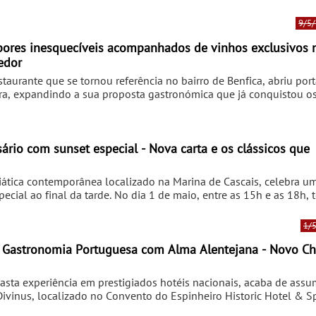
evento arranca com várias iniciativas que complementam o roteir
Pratus, na Praia da Areia Branca, recebe atuações ao vivo do músi
9/5/
tre as 21h30 e as 00h00. Também o restaurante Castelo, na Lourin
30.
abores inesquecíveis acompanhados de vinhos exclusivos
edor
aurante que se tornou referência no bairro de Benfica, abriu por
ra, expandindo a sua proposta gastronómica que já conquistou os
 da tasca portuguesa com a modernidade dos cortes de carnes mat
e boa comida, com um menu que reúne o melhor da gastronomia n
uma extensa carta de vinhos.
iática contemporânea localizado na Marina de Cascais, celebra u
cial ao final da tarde. No dia 1 de maio, entre as 15h e as 18h, t
 momento descontraído, com música ao vivo, esplanada aberta e
rindar à vida. Ao som do DJ, será possível provar cocktails exclusi
1/
 Sakeirinha (10€) ou o clássico Campari Spritz (12€). Para quem qu
Chandon (85€/garrafa). A entrada é livre e o consumo é feito à pa
 Gastronomia Portuguesa com Alma Alentejana - Novo Ch
uiser garantir mesa na esplanada.
asta experiência em prestigiados hotéis nacionais, acaba de assu
ivinus, localizado no Convento do Espinheiro Historic Hotel & S
 vem da riqueza do receituário português. O restaurante Divinus, 