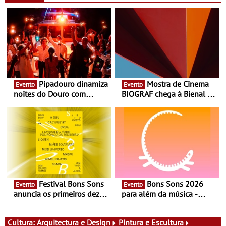
Pipadouro dinamiza
Mostra de Cinema
Evento
Evento
noites do Douro com
BIOGRAF chega à Bienal de
experiência exclusiva de
Cerveira este verão -
vinho, gastronomia e
Documentário, ensaio
música
fílmico e práticas artísticas
Festival Bons Sons
Bons Sons 2026
Evento
Evento
anuncia os primeiros dez
para além da música -
nomes do cartaz
Cinema, conversas,
percursos, oficinas,
atividades para toda a
Cultura:
Arquitectura e Design
Pintura e Escultura