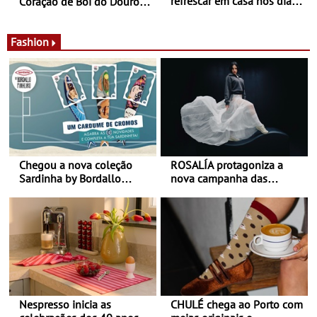
refrescar em casa nos dias
Coração de Boi do Douro -
de calor - Diminuir o
Nos restaurantes da região
desconforto
Agosto é o mês do Tomate
Fashion
Chegou a nova coleção
ROSALÍA protagoniza a
Sardinha by Bordallo
nova campanha das
Pinheiro
sapatilhas 204L da New
Balance
Nespresso inicia as
CHULÉ chega ao Porto com