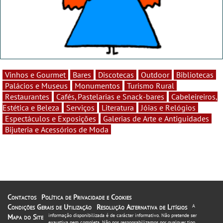
Vinhos e Gourmet
Bares
Discotecas
Outdoor
Bibliotecas
Palácios e Museus
Monumentos
Turismo Rural
Restaurantes
Cafés, Pastelarias e Snack-bares
Cabeleireiros,
Estética e Beleza
Serviços
Literatura
Jóias e Relógios
Espectáculos e Exposições
Galerias de Arte e Antiguidades
Bijuteria e Acessórios de Moda
Contactos
Política de Privacidade e Cookies
Condições Gerais de Utilização
Resolução Alternativa de Litígios
A
informação disponibilizada é de carácter informativo. Não pretende ser
Mapa do Site
exaustiva nem completa. Não nos responsabilizamos por qualquer tipo