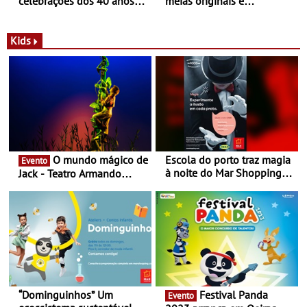
celebrações dos 40 anos
meias originais e
com parceria exclusiva com
sustentáveis - A marca
a marca portuguesa Torres
portuguesa inaugurou um
Novas - Edição limitada
espaço no ViaCatarina
Kids
Nespresso x Torres Novas
Shopping
O mundo mágico de
Escola do porto traz magia
Evento
à noite do Mar Shopping
Jack - Teatro Armando
Matosinhos - No sábado,
Cortez até 24 de Março
29 de abril, às 21h00
“Dominguinhos” Um
Festival Panda
Evento