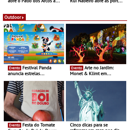
abre o Pátio dos Arcos à
Rui Nabeiro abre as portas
observação do eclipse
ao público nas Festas do
solar
Povo de Campo Maior -
Festas decorrem entre 8 e
Outdoor
16 de agosto
Festival Panda
Arte no Jardim:
Evento
Evento
anuncia estrelas
Monet & Klimt em
confirmadas na 17ª edição
Guimarães prolongada até
- Entre Junho e Julho pelo
ao final de Setembro -
país
Experiência luminosa no
jardim do Museu de
Alberto Sampaio
Festa do Tomate
Cinco dicas para se
Evento