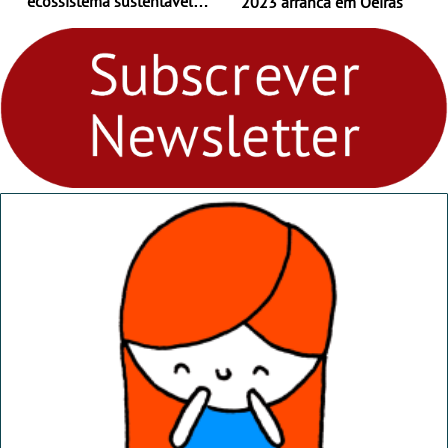
ecossistema sustentável
2023 arranca em Oeiras
para levares contigo aonde
fores - Atelier de Educação
Ambiental nos
“Dominguinhos” de 23 de
abril