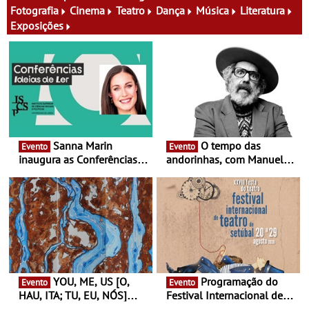
família e muito mais
Fotografia
Cinema
Teatro
Dança
Música
Literatura
Exposições
Sanna Marin
O tempo das
Evento
Evento
inaugura as Conferências
andorinhas, com Manuel
Ideias de Ler, em Lisboa -
João Vieira e Corações de
Antiga primeira-ministra da
Atum - Concerto
Finlândia é a convidada da
performance na MAAT
primeira edição do novo
Gallery a 3 de Setembro,
ciclo de debates dedicado
19:30
aos grandes temas do
nosso tempo
YOU, ME, US [O,
Programação do
Evento
Evento
HAU, ITA; TU, EU, NÓS]
Festival Internacional de
Maria Madeira na Fundação
Teatro de Setúbal – XXVIII