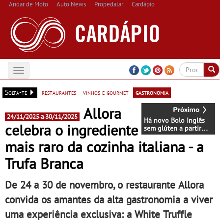
Andar de Moto
Auto News
Propedalar
Cardápio
Toggle
navigation
Solta-te
restaurantes
vinhos e gourmet
gastronomia
Allora
24/11/2025 a 30/11/2025
Há novo Bolo Inglês
celebra o ingrediente
sem glúten a partir
desta 6ª feira n’A
mais raro da cozinha italiana - a
Padaria Portuguesa
Trufa Branca
De 24 a 30 de novembro, o restaurante Allora
convida os amantes da alta gastronomia a viver
uma experiência exclusiva: a White Truffle