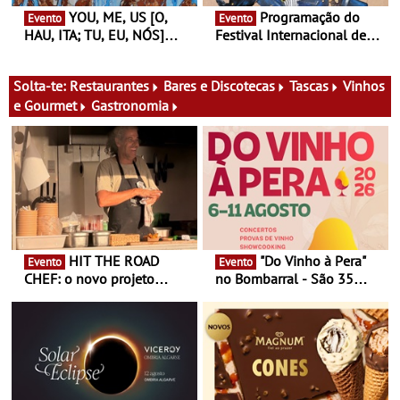
YOU, ME, US [O,
Programação do
Evento
Evento
HAU, ITA; TU, EU, NÓS]
Festival Internacional de
Maria Madeira na Fundação
Teatro de Setúbal – XXVIII
Oriente - De 14 de Agosto a
Festa do Teatro - Entre 20 e
13 de Dezembro
29 de Agosto
Solta-te:
Restaurantes
Bares e Discotecas
Tascas
Vinhos
e Gourmet
Gastronomia
HIT THE ROAD
"Do Vinho à Pera"
Evento
Evento
CHEF: o novo projeto
no Bombarral - São 35
nómada do Chef Nuno
produtores, 150 vinhos em
Queiroz Ribeiro - Um novo
prova e seis dias de
conceito gastronómico
experiências
itinerante que percorre
Portugal