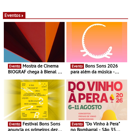
Eventos
Mostra de Cinema
Bons Sons 2026
Evento
Evento
BIOGRAF chega à Bienal de
para além da música -
Cerveira este verão -
Cinema, conversas,
Documentário, ensaio
percursos, oficinas,
fílmico e práticas artísticas
atividades para toda a
família e muito mais
Festival Bons Sons
"Do Vinho à Pera"
Evento
Evento
anuncia os primeiros dez
no Bombarral - São 35