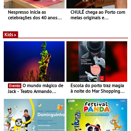
Nespresso inicia as
CHULÉ chega ao Porto com
celebrações dos 40 anos
meias originais e
com parceria exclusiva com
sustentáveis - A marca
a marca portuguesa Torres
portuguesa inaugurou um
Novas - Edição limitada
espaço no ViaCatarina
Kids
Nespresso x Torres Novas
Shopping
O mundo mágico de
Escola do porto traz magia
Evento
à noite do Mar Shopping
Jack - Teatro Armando
Matosinhos - No sábado,
Cortez até 24 de Março
29 de abril, às 21h00