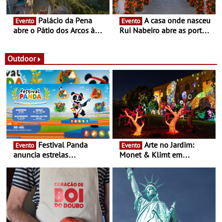
Palácio da Pena
A casa onde nasceu
Evento
Evento
abre o Pátio dos Arcos à
Rui Nabeiro abre as portas
observação do eclipse
ao público nas Festas do
solar
Povo de Campo Maior -
Festas decorrem entre 8 e
Outdoor
16 de agosto
Festival Panda
Arte no Jardim:
Evento
Evento
anuncia estrelas
Monet & Klimt em
confirmadas na 17ª edição
Guimarães prolongada até
- Entre Junho e Julho pelo
ao final de Setembro -
país
Experiência luminosa no
jardim do Museu de
Alberto Sampaio