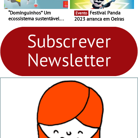
“Dominguinhos” Um
Festival Panda
Evento
ecossistema sustentável
2023 arranca em Oeiras
para levares contigo aonde
fores - Atelier de Educação
Ambiental nos
“Dominguinhos” de 23 de
abril