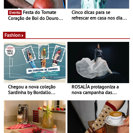
Festa do Tomate
Cinco dicas para se
Evento
refrescar em casa nos dias
Coração de Boi do Douro -
de calor - Diminuir o
Nos restaurantes da região
desconforto
Agosto é o mês do Tomate
Fashion
Chegou a nova coleção
ROSALÍA protagoniza a
Sardinha by Bordallo
nova campanha das
Pinheiro
sapatilhas 204L da New
Balance