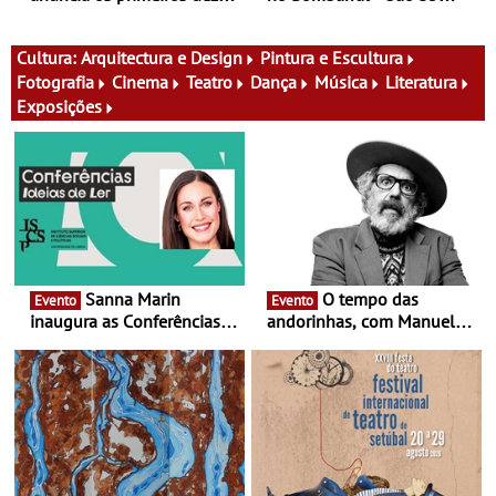
nomes do cartaz
produtores, 150 vinhos em
prova e seis dias de
experiências
Cultura:
Arquitectura e Design
Pintura e Escultura
Fotografia
Cinema
Teatro
Dança
Música
Literatura
Exposições
Sanna Marin
O tempo das
Evento
Evento
inaugura as Conferências
andorinhas, com Manuel
Ideias de Ler, em Lisboa -
João Vieira e Corações de
Antiga primeira-ministra da
Atum - Concerto
Finlândia é a convidada da
performance na MAAT
primeira edição do novo
Gallery a 3 de Setembro,
ciclo de debates dedicado
19:30
aos grandes temas do
nosso tempo