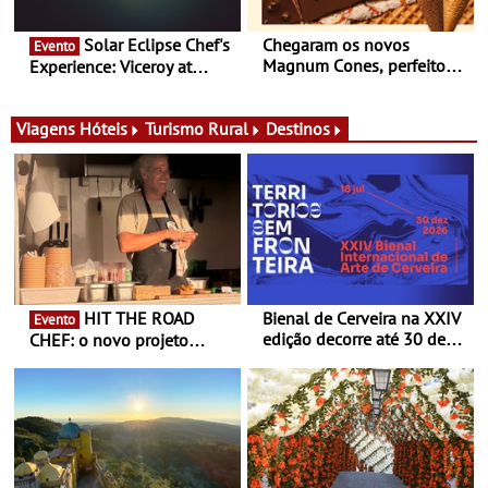
Solar Eclipse Chef's
Chegaram os novos
Evento
Magnum Cones, perfeitos
Experience: Viceroy at
para adoçar o verão
Ombria Algarve reúne chefs
Michelin para uma noite
exclusiva
Viagens
Hóteis
Turismo Rural
Destinos
HIT THE ROAD
Bienal de Cerveira na XXIV
Evento
edição decorre até 30 de
CHEF: o novo projeto
dezembro - Afirmar a arte
nómada do Chef Nuno
enquanto “Territórios sem
Queiroz Ribeiro - Um novo
Fronteira”
conceito gastronómico
itinerante que percorre
Portugal