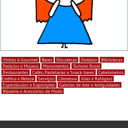
Vinhos e Gourmet
Bares
Discotecas
Outdoor
Bibliotecas
Palácios e Museus
Monumentos
Turismo Rural
Restaurantes
Cafés, Pastelarias e Snack-bares
Cabeleireiros,
Estética e Beleza
Serviços
Literatura
Jóias e Relógios
Espectáculos e Exposições
Galerias de Arte e Antiguidades
Bijuteria e Acessórios de Moda