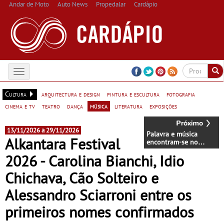
Andar de Moto
Auto News
Propedalar
Cardápio
Toggle
navigation
Cultura
arquitectura e design
pintura e escultura
fotografia
cinema e tv
teatro
dança
música
literatura
exposições
13/11/2026 a 29/11/2026
Palavra e música
Alkantara Festival
encontram-se no
Palácio de Queluz
2026 - Carolina Bianchi, Idio
para celebrar
Fernando Pessoa - Dia
Chichava, Cão Solteiro e
26 de Junho
Alessandro Sciarroni entre os
primeiros nomes confirmados