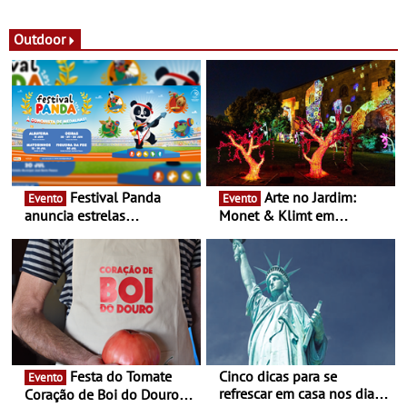
observação do eclipse
ao público nas Festas do
solar
Povo de Campo Maior -
Festas decorrem entre 8 e
Outdoor
16 de agosto
Festival Panda
Arte no Jardim:
Evento
Evento
anuncia estrelas
Monet & Klimt em
confirmadas na 17ª edição
Guimarães prolongada até
- Entre Junho e Julho pelo
ao final de Setembro -
país
Experiência luminosa no
jardim do Museu de
Alberto Sampaio
Festa do Tomate
Cinco dicas para se
Evento
refrescar em casa nos dias
Coração de Boi do Douro -