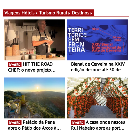
para adoçar o verão
Ombria Algarve reúne chefs
Michelin para uma noite
exclusiva
Viagens
Hóteis
Turismo Rural
Destinos
HIT THE ROAD
Bienal de Cerveira na XXIV
Evento
edição decorre até 30 de
CHEF: o novo projeto
dezembro - Afirmar a arte
nómada do Chef Nuno
enquanto “Territórios sem
Queiroz Ribeiro - Um novo
Fronteira”
conceito gastronómico
itinerante que percorre
Portugal
Palácio da Pena
A casa onde nasceu
Evento
Evento
abre o Pátio dos Arcos à
Rui Nabeiro abre as portas