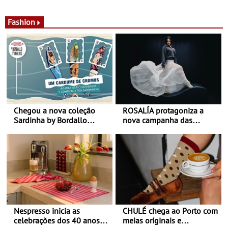
de calor - Diminuir o
Nos restaurantes da região
desconforto
Agosto é o mês do Tomate
Fashion
Chegou a nova coleção
ROSALÍA protagoniza a
Sardinha by Bordallo
nova campanha das
Pinheiro
sapatilhas 204L da New
Balance
Nespresso inicia as
CHULÉ chega ao Porto com
celebrações dos 40 anos
meias originais e