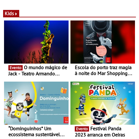
com parceria exclusiva com
sustentáveis - A marca
a marca portuguesa Torres
portuguesa inaugurou um
Novas - Edição limitada
espaço no ViaCatarina
Kids
Nespresso x Torres Novas
Shopping
O mundo mágico de
Escola do porto traz magia
Evento
à noite do Mar Shopping
Jack - Teatro Armando
Matosinhos - No sábado,
Cortez até 24 de Março
29 de abril, às 21h00
“Dominguinhos” Um
Festival Panda
Evento
ecossistema sustentável
2023 arranca em Oeiras