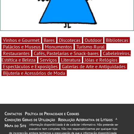
Vinhos e Gourmet
Bares
Discotecas
Outdoor
Bibliotecas
Palácios e Museus
Monumentos
Turismo Rural
Restaurantes
Cafés, Pastelarias e Snack-bares
Cabeleireiros,
Estética e Beleza
Serviços
Literatura
Jóias e Relógios
Espectáculos e Exposições
Galerias de Arte e Antiguidades
Bijuteria e Acessórios de Moda
Contactos
Política de Privacidade e Cookies
Condições Gerais de Utilização
Resolução Alternativa de Litígios
A
informação disponibilizada é de carácter informativo. Não pretende ser
Mapa do Site
exaustiva nem completa. Não nos responsabilizamos por qualquer tipo
de incorrecção, embora tenhamos a preocupação de que a informação disponibilizada