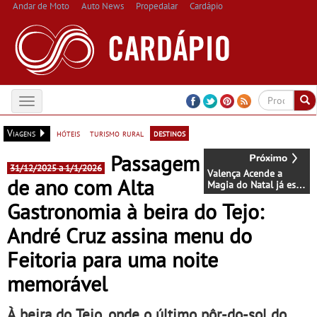
Andar de Moto
Auto News
Propedalar
Cardápio
Toggle
navigation
Viagens
hóteis
turismo rural
destinos
Passagem
31/12/2025 a 1/1/2026
Valença Acende a
de ano com Alta
Magia do Natal já esta
Sexta-Feira - E fica
Gastronomia à beira do Tejo:
durante 40 dias até 6
de Janeiro
André Cruz assina menu do
Feitoria para uma noite
memorável
À beira do Tejo, onde o último pôr-do-sol do