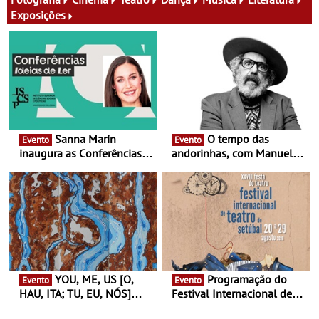
Exposições
Sanna Marin
O tempo das
Evento
Evento
inaugura as Conferências
andorinhas, com Manuel
Ideias de Ler, em Lisboa -
João Vieira e Corações de
Antiga primeira-ministra da
Atum - Concerto
Finlândia é a convidada da
performance na MAAT
primeira edição do novo
Gallery a 3 de Setembro,
ciclo de debates dedicado
19:30
aos grandes temas do
nosso tempo
YOU, ME, US [O,
Programação do
Evento
Evento
HAU, ITA; TU, EU, NÓS]
Festival Internacional de
Maria Madeira na Fundação
Teatro de Setúbal – XXVIII