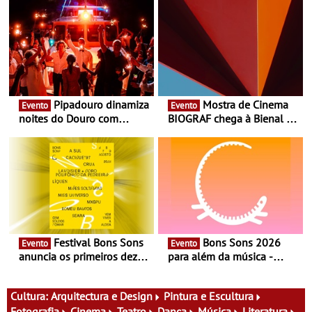
Pipadouro dinamiza
Mostra de Cinema
Evento
Evento
noites do Douro com
BIOGRAF chega à Bienal de
experiência exclusiva de
Cerveira este verão -
vinho, gastronomia e
Documentário, ensaio
música
fílmico e práticas artísticas
Festival Bons Sons
Bons Sons 2026
Evento
Evento
anuncia os primeiros dez
para além da música -
nomes do cartaz
Cinema, conversas,
percursos, oficinas,
atividades para toda a
Cultura:
Arquitectura e Design
Pintura e Escultura
família e muito mais
Fotografia
Cinema
Teatro
Dança
Música
Literatura