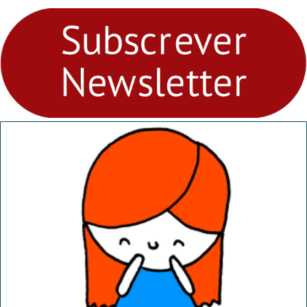
para levares contigo aonde
fores - Atelier de Educação
Ambiental nos
“Dominguinhos” de 23 de
abril