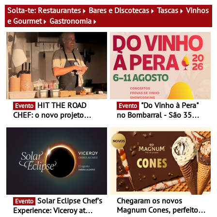
Oriente - De 14 de Agosto a
Festa do Teatro - Entre 20 e
13 de Dezembro
29 de Agosto
Solta-te:
Restaurantes
Bares e Discotecas
Tascas
Vinhos
e Gourmet
Gastronomia
HIT THE ROAD
"Do Vinho à Pera"
Evento
Evento
CHEF: o novo projeto
no Bombarral - São 35
nómada do Chef Nuno
produtores, 150 vinhos em
Queiroz Ribeiro - Um novo
prova e seis dias de
conceito gastronómico
experiências
itinerante que percorre
Portugal
Solar Eclipse Chef's
Chegaram os novos
Evento
Magnum Cones, perfeitos
Experience: Viceroy at