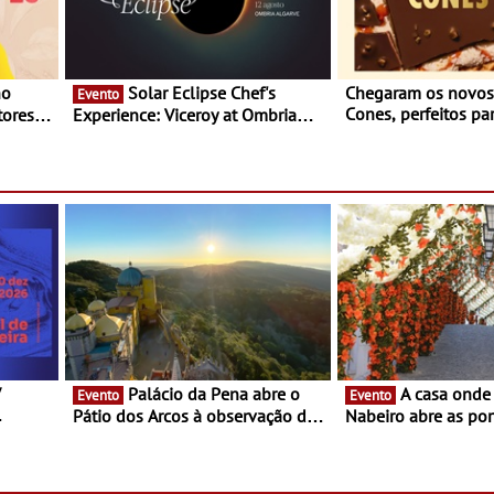
Solar Eclipse Chef's
Chegaram os novo
Evento
Cones, perfeitos pa
ores,
Experience: Viceroy at Ombria
verão
s dias
Algarve reúne chefs Michelin
para uma noite exclusiva
V
Palácio da Pena abre o
A casa onde nasceu Rui
Evento
Evento
Pátio dos Arcos à observação do
Nabeiro abre as por
eclipse solar
público nas Festas
Campo Maior - Fest
entre 8 e 16 de ago