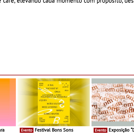
e café, elevando cada momento com propósito, des
Festival Bons Sons
Exposição “Da Matriz à
Evento
Evento