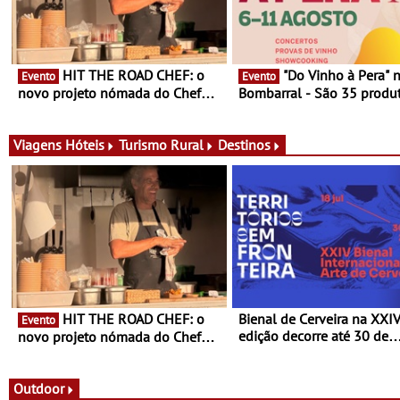
HIT THE ROAD CHEF: o
"Do Vinho à Pera" no
Evento
Evento
novo projeto nómada do Chef
Bombarral - São 35 produt
Nuno Queiroz Ribeiro - Um novo
150 vinhos em prova e sei
conceito gastronómico itinerante
de experiências
que percorre Portugal
Viagens
Hóteis
Turismo Rural
Destinos
HIT THE ROAD CHEF: o
Bienal de Cerveira na XXI
Evento
edição decorre até 30 de
novo projeto nómada do Chef
dezembro - Afirmar a arte
Nuno Queiroz Ribeiro - Um novo
enquanto “Territórios sem
conceito gastronómico itinerante
Fronteira”
que percorre Portugal
Outdoor