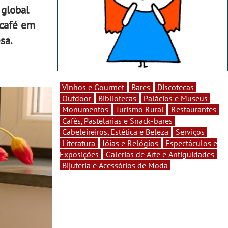
 global
 café em
sa.
Vinhos e Gourmet
Bares
Discotecas
Outdoor
Bibliotecas
Palácios e Museus
Monumentos
Turismo Rural
Restaurantes
Cafés, Pastelarias e Snack-bares
Cabeleireiros, Estética e Beleza
Serviços
Literatura
Jóias e Relógios
Espectáculos e
Exposições
Galerias de Arte e Antiguidades
Bijuteria e Acessórios de Moda