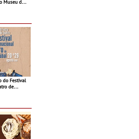
ao Museu do
 se faz num
sição do
rova-o
atro de
sta do Teatro
Agosto