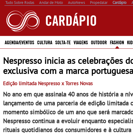
Tudo Sobre Rodas
Andar de Moto
AutoNews
Propedalar
Cardápio
AGENDA/EVENTOS
CULTURA
SOLTA-TE
VIAGENS
OUTDOOR
FASHION
KID
Nespresso inicia as celebrações d
exclusiva com a marca portuguesa
Edição limitada Nespresso x Torres Novas
No ano em que assinala 40 anos de história a ní
lançamento de uma parceria de edição limitada 
momento simbólico de um ano que será marcado p
Nespresso continua a evoluir enquanto especiali
rituais quotidianos dos consumidores e à cultura