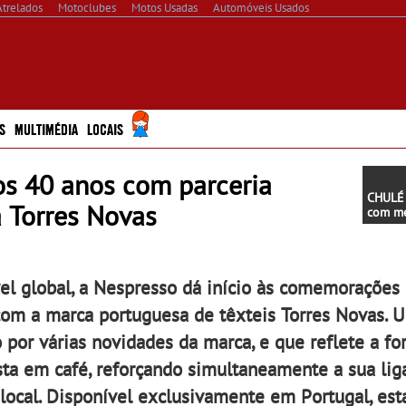
Atrelados
Motoclubes
Motos Usadas
Automóveis Usados
S
MULTIMÉDIA
LOCAIS
os 40 anos com parceria
CHULÉ 
 Torres Novas
com me
susten
portug
um esp
ViaCat
vel global, a Nespresso dá início às comemorações
com a marca portuguesa de têxteis Torres Novas. 
or várias novidades da marca, e que reflete a f
sta em café, reforçando simultaneamente a sua lig
 local. Disponível exclusivamente em Portugal, est