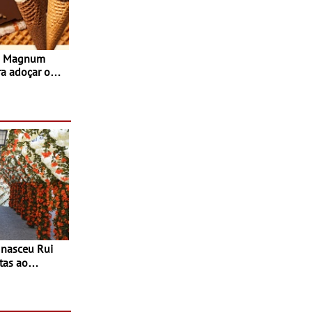
s Magnum
ra adoçar o
tas ao
 do Povo de
as decorrem
sto