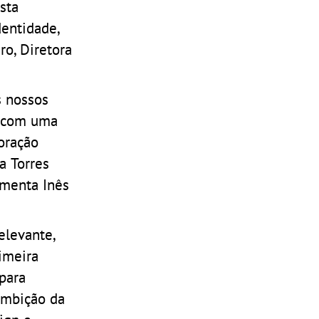
sta
dentidade,
o, Diretora
s nossos
r com uma
oração
a Torres
omenta Inês
elevante,
rimeira
para
ambição da