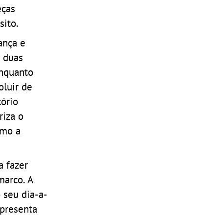
eças
sito.
ança e
e duas
Enquanto
oluir de
ório
riza o
omo a
a fazer
marco. A
 seu dia-a-
epresenta