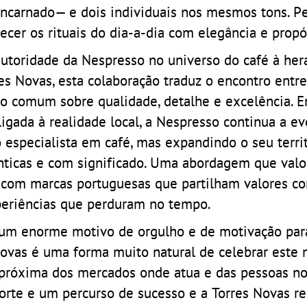
encarnado— e dois individuais nos mesmos tons. P
ecer os rituais do dia-a-dia com elegância e propó
autoridade da Nespresso no universo do café à her
res Novas, esta colaboração traduz o encontro entr
ão comum sobre qualidade, detalhe e excelência. 
ada à realidade local, a Nespresso continua a ev
especialista em café, mas expandindo o seu territ
ênticas e com significado. Uma abordagem que valo
as com marcas portuguesas que partilham valores c
xperiências que perduram no tempo.
é um enorme motivo de orgulho e de motivação par
ovas é uma forma muito natural de celebrar este 
 próxima dos mercados onde atua e das pessoas no
forte e um percurso de sucesso e a Torres Novas r