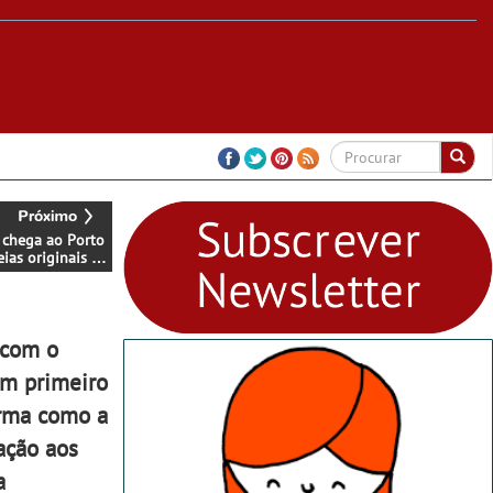
chega ao Porto
ias originais e
táveis - A marca
uesa inaugurou
aço no
arina Shopping
 com o
Um primeiro
orma como a
ação aos
a