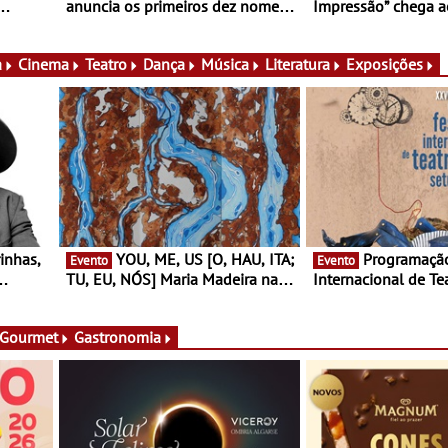
anuncia os primeiros dez nomes
Impressão” chega 
nas,
do cartaz
Oriente - Nem tudo
lia e
clique. A nova expo
Museu do Oriente p
a
Cinema
Teatro
Dança
Música
Literatura
Exposições
YOU, ME, US [O, HAU, ITA;
Programação do Festival
Evento
Evento
TU, EU, NÓS] Maria Madeira na
Internacional de Te
rto
Fundação Oriente - De 14 de
Setúbal – XXVIII Fe
ery a 3
Agosto a 13 de Dezembro
- Entre 20 e 29 de 
 Gourmet
Gastronomia