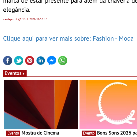
marca de estar presente para além da chávena d
elegância.
cardapio.pt
@ 15-1-2026
16:16:07
Clique aqui para ver mais sobre: Fashion - Moda
Eventos
Mostra de Cinema
Bons Sons 2026 para
Evento
Evento