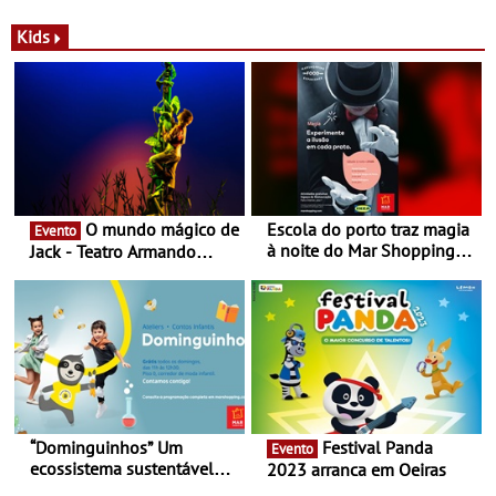
a marca portuguesa Torres
portuguesa inaugurou um
Novas - Edição limitada
espaço no ViaCatarina
Kids
Nespresso x Torres Novas
Shopping
O mundo mágico de
Escola do porto traz magia
Evento
à noite do Mar Shopping
Jack - Teatro Armando
Matosinhos - No sábado,
Cortez até 24 de Março
29 de abril, às 21h00
“Dominguinhos” Um
Festival Panda
Evento
ecossistema sustentável
2023 arranca em Oeiras
para levares contigo aonde