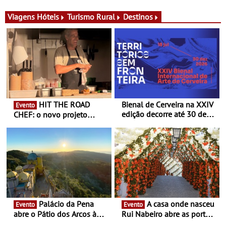
Michelin para uma noite
exclusiva
Viagens
Hóteis
Turismo Rural
Destinos
HIT THE ROAD
Bienal de Cerveira na XXIV
Evento
edição decorre até 30 de
CHEF: o novo projeto
dezembro - Afirmar a arte
nómada do Chef Nuno
enquanto “Territórios sem
Queiroz Ribeiro - Um novo
Fronteira”
conceito gastronómico
itinerante que percorre
Portugal
Palácio da Pena
A casa onde nasceu
Evento
Evento
abre o Pátio dos Arcos à
Rui Nabeiro abre as portas
observação do eclipse
ao público nas Festas do