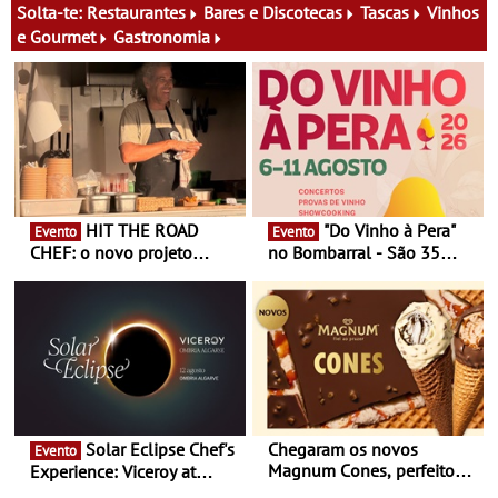
13 de Dezembro
29 de Agosto
Solta-te:
Restaurantes
Bares e Discotecas
Tascas
Vinhos
e Gourmet
Gastronomia
HIT THE ROAD
"Do Vinho à Pera"
Evento
Evento
CHEF: o novo projeto
no Bombarral - São 35
nómada do Chef Nuno
produtores, 150 vinhos em
Queiroz Ribeiro - Um novo
prova e seis dias de
conceito gastronómico
experiências
itinerante que percorre
Portugal
Solar Eclipse Chef's
Chegaram os novos
Evento
Magnum Cones, perfeitos
Experience: Viceroy at
para adoçar o verão
Ombria Algarve reúne chefs