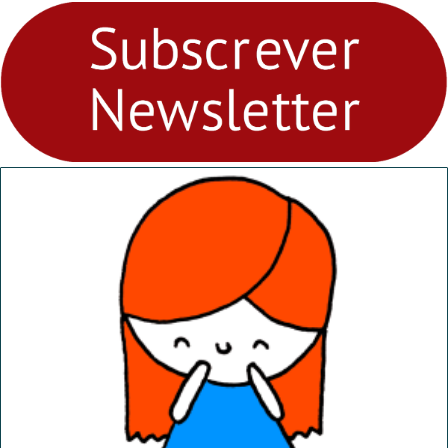
fores - Atelier de Educação
Ambiental nos
“Dominguinhos” de 23 de
abril