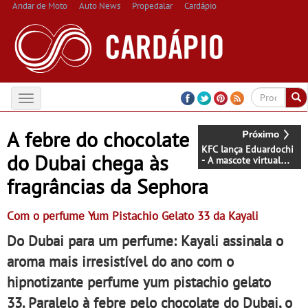
Andar de Moto
Auto News
Propedalar
Cardápio
Toggle
navigation
A febre do chocolate
KFC lança Eduardochi
do Dubai chega às
- A mascote virtual
chega este natal para
fragrâncias da Sephora
satisfazer os fãs mais
revivalistas
Com o perfume Yum Pistachio Gelato 33 da Kayali
Do Dubai para um perfume: Kayali assinala o
aroma mais irresistível do ano com o
hipnotizante perfume yum pistachio gelato
33. Paralelo à febre pelo chocolate do Dubai, o