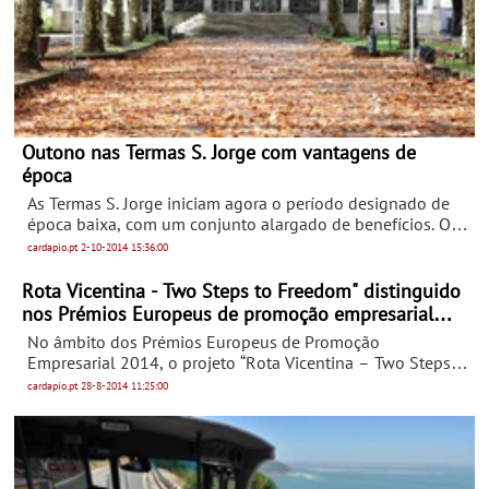
Outono nas Termas S. Jorge com vantagens de
época
As Termas S. Jorge iniciam agora o período designado de
época baixa, com um conjunto alargado de benefícios. O
Outono é uma época, onde tradicionalmente residentes
cardapio.pt
2-10-2014
15:36:00
desta área geográfica próxima, regressam ao balneário,
para a frequência de uma cura termal inicial ou de 2.ª
Rota Vicentina - Two Steps to Freedom" distinguido
época, usufruindo de condições especiais.
nos Prémios Europeus de promoção empresarial
2014
No âmbito dos Prémios Europeus de Promoção
Empresarial 2014, o projeto “Rota Vicentina – Two Steps
to Freedom”, numa candidatura promovida pelo Município
cardapio.pt
28-8-2014
11:25:00
de Odemira em parceria com a Associação Casas Brancas,
conquistou o 2.º lugar na fase nacional na categoria “Apoio
ao desenvolvimento de mercados ecológicos e à eficiência
dos recursos”.