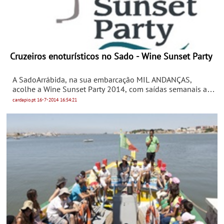
Cruzeiros enoturísticos no Sado - Wine Sunset Party
A SadoArrábida, na sua embarcação MIL ANDANÇAS,
acolhe a Wine Sunset Party 2014, com saídas semanais até
Setembro.
cardapio.pt
16-7-2014
16:54:21