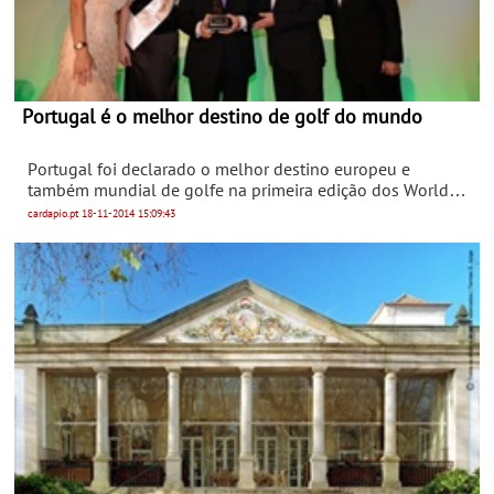
Portugal é o melhor destino de golf do mundo
Portugal foi declarado o melhor destino europeu e
também mundial de golfe na primeira edição dos World
Golf Awards (WGA), equiparados aos «óscares» do turismo
cardapio.pt
18-11-2014
15:09:43
mas na especialidade de golfe.