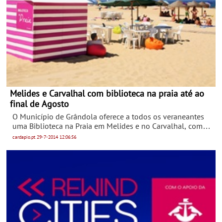
Melides e Carvalhal com biblioteca na praia até ao
final de Agosto
O Município de Grândola oferece a todos os veraneantes
uma Biblioteca na Praia em Melides e no Carvalhal, com
mais de cinco centenas de publicações, entre livros, jornais
cardapio.pt
29-7-2014
12:06:56
e revistas. Até 25 de Agosto, de segunda a sexta-feira,
entre as 10h e as 17h, o sol e o mar são o cenário perfeito
para muitas e tranquilas leituras à beira mar.