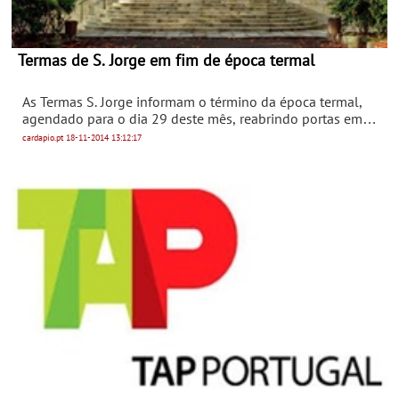
Termas de S. Jorge em fim de época termal
As Termas S. Jorge informam o término da época termal,
agendado para o dia 29 deste mês, reabrindo portas em
Fevereiro’15.
cardapio.pt
18-11-2014
13:12:17