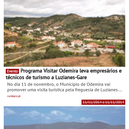
Programa Visitar Odemira leva empresários e
Evento
técnicos de turismo a Luzianes-Gare
No dia 11 de novembro, o Município de Odemira vai
promover uma visita turística pela freguesia de Luzianes-
Gare, no interior do concelho, no âmbito do programa
cardapio.pt
“Visitar Odemira”, um programa de visitas turísticas
11/11/2014 a 11/11/2014
dirigidas aos empresários e técnicos do setor turístico.