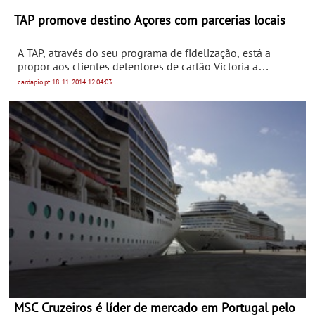
TAP promove destino Açores com parcerias locais
A TAP, através do seu programa de fidelização, está a
propor aos clientes detentores de cartão Victoria a
possibilidade de acumularem milhas num dos cinco novos
cardapio.pt
18-11-2014
12:04:03
parceiros com os quais a companhia estabeleceu acordos
comerciais.
MSC Cruzeiros é líder de mercado em Portugal pelo