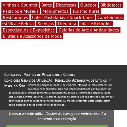
Vinhos e Gourmet
Bares
Discotecas
Outdoor
Bibliotecas
Palácios e Museus
Monumentos
Turismo Rural
Restaurantes
Cafés, Pastelarias e Snack-bares
Cabeleireiros,
Estética e Beleza
Serviços
Literatura
Jóias e Relógios
Espectáculos e Exposições
Galerias de Arte e Antiguidades
Bijuteria e Acessórios de Moda
Contactos
Política de Privacidade e Cookies
Condições Gerais de Utilização
Resolução Alternativa de Litígios
A
informação disponibilizada é de carácter informativo. Não pretende ser
Mapa do Site
exaustiva nem completa. Não nos responsabilizamos por qualquer tipo
de incorrecção, embora tenhamos a preocupação de que a informação disponibilizada
seja o mais correcta possível. Os preços, quando existentes, são indicativos e devem ser
confirmados com os respectivos fornecedores ou marcas presentes neste portal, assim
como qualquer tipo de características técnicas.
O nosso website utiliza
Cookies
. Ao navegar no website estará a
consentir a sua utilização.