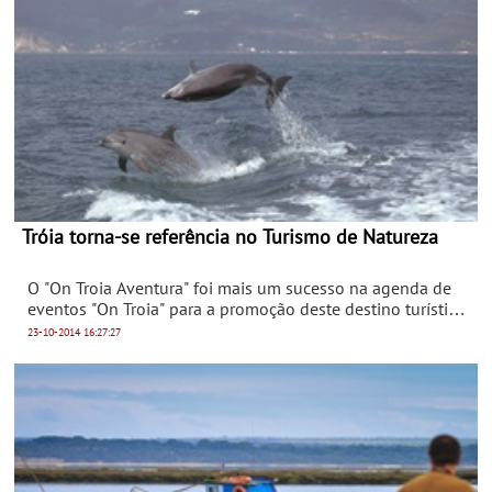
Tróia torna-se referência no Turismo de Natureza
O "On Troia Aventura" foi mais um sucesso na agenda de
eventos "On Troia" para a promoção deste destino turístico.
A iniciativa reuniu cerca de mil visitantes que tiveram
23-10-2014
16:27:27
oportunidade de participar num extenso programa
inspirado nas condições privilegiadas que a Península
apresenta para o turismo de natureza e desporto.