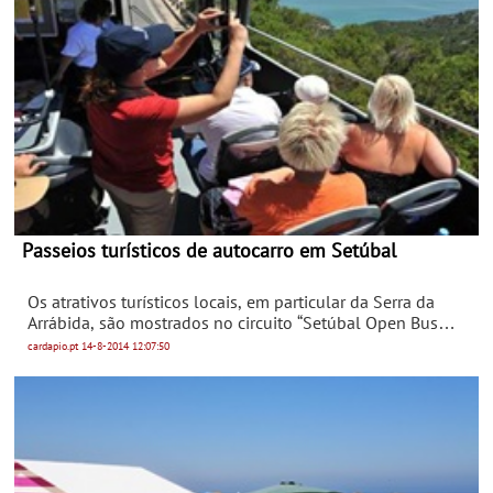
Passeios turísticos de autocarro em Setúbal
Os atrativos turísticos locais, em particular da Serra da
Arrábida, são mostrados no circuito “Setúbal Open Bus
Tour, iniciativa que se realiza todos os sábados entre 16 de
cardapio.pt
14-8-2014
12:07:50
agosto e 27 de setembro.