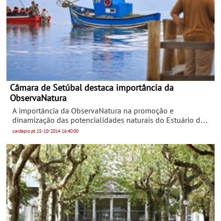
Câmara de Setúbal destaca importância da
ObservaNatura
A importância da ObservaNatura na promoção e
dinamização das potencialidades naturais do Estuário do
Sado foi destacada pela presidente da Câmara Municipal
cardapio.pt
15-10-2014
16:40:00
de Setúbal na abertura da sexta edição do certame,
realizado no passado fim de semana.