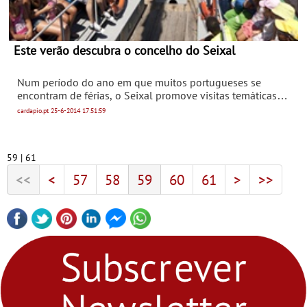
Este verão descubra o concelho do Seixal
Num período do ano em que muitos portugueses se
encontram de férias, o Seixal promove visitas temáticas
pelo concelho, denominadas Este Verão Descubra…, que
cardapio.pt
25-6-2014
17:51:59
incluem passeios no Tejo, percursos a pé e visitas a
núcleos do Ecomuseu Municipal.
59 | 61
<<
<
57
58
59
60
61
>
>>