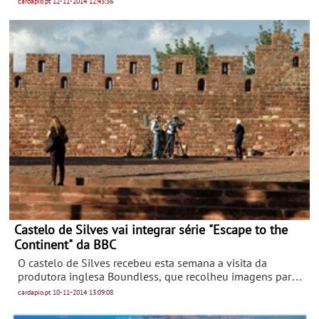
cardapio.pt
12-11-2014
12:43:36
14, no Hotel Tivoli Marina, em Vilamoura.
Castelo de Silves vai integrar série "Escape to the
Continent" da BBC
O castelo de Silves recebeu esta semana a visita da
produtora inglesa Boundless, que recolheu imagens para a
série “Escape to the Continent”, da BBC. O programa será
cardapio.pt
10-11-2014
13:09:08
apresentado por Nicki Chapman.