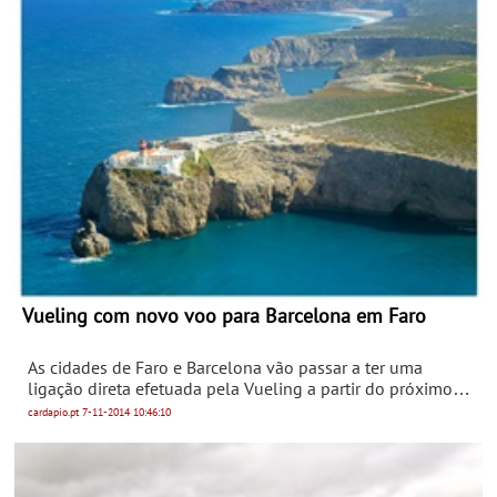
Vueling com novo voo para Barcelona em Faro
As cidades de Faro e Barcelona vão passar a ter uma
ligação direta efetuada pela Vueling a partir do próximo
verão, anunciou a companhia aérea espanhola.
cardapio.pt
7-11-2014
10:46:10