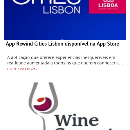
App Rewind Cities Lisbon disponível na App Store
A aplicação que oferece experiências inesquecíveis em
realidade aumentada a todos os que querem conhecer a
história de Lisboa está agora disponível gratuitamente
EDC
21-7-2014
12:35:43
para sistemas iOS