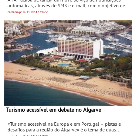
automáticas, através de SMS e e-mail, com o objetivo de
melhorar a comunicação e tornar cada vez mais próximo o
cardapio.pt
14-11-2014
12:14:53
contacto entre a companhia e os seus clientes.
Turismo acessível em debate no Algarve
«Turismo acessível na Europa e em Portugal – pistas e
desafios para a região do Algarve» é o tema de duas
sessões técnicas que decorrem na próxima sexta-feira, dia