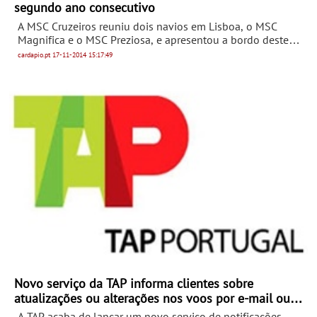
segundo ano consecutivo
A MSC Cruzeiros reuniu dois navios em Lisboa, o MSC
Magnifica e o MSC Preziosa, e apresentou a bordo deste
último um balanço da companhia em Portugal, bem como
cardapio.pt
17-11-2014
15:17:49
os novos projectos e investimentos reservados para os
próximos anos.
Novo serviço da TAP informa clientes sobre
atualizações ou alterações nos voos por e-mail ou
SMS
A TAP acaba de lançar um novo serviço de notificações