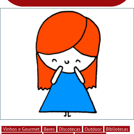
Vinhos e Gourmet
Bares
Discotecas
Outdoor
Bibliotecas