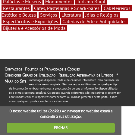
Palácios e Museus
Monumentos
Turismo Rural
Restaurantes
Cafés, Pastelarias e Snack-bares
Cabeleireiros,
Estética e Beleza
Serviços
Literatura
Jóias e Relógios
Espectáculos e Exposições
Galerias de Arte e Antiguidades
Bijuteria e Acessórios de Moda
Contactos
Política de Privacidade e Cookies
Condições Gerais de Utilização
Resolução Alternativa de Litígios
A
informação disponibilizada é de carácter informativo. Não pretende ser
Mapa do Site
exaustiva nem completa. Não nos responsabilizamos por qualquer tipo
de incorrecção, embora tenhamos a preocupação de que a informação disponibilizada
seja o mais correcta possível. Os preços, quando existentes, são indicativos e devem ser
confirmados com os respectivos fornecedores ou marcas presentes neste portal, assim
como qualquer tipo de características técnicas.
O nosso website utiliza
Cookies
. Ao navegar no website estará a
consentir a sua utilização.
FECHAR