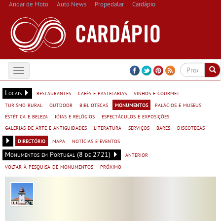
Andar de Moto
Auto News
Propedalar
Cardápio
Toggle
navigation
Locais
restaurantes
cafés e pastelarias
vinhos e gourmet
turismo rural
outdoor
bibliotecas
monumentos
palácios e museus
estética e beleza
jóias e relógios
espectáculos e exposições
galerias de arte e antiguidades
literatura
serviços
bares
discotecas
directório
mapa
notícias e eventos
Monumentos em Portugal (8 de 2721)
anterior
voltar à pesquisa de monumentos
próximo