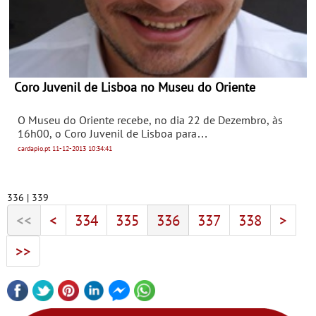
Coro Juvenil de Lisboa no Museu do Oriente
O Museu do Oriente recebe, no dia 22 de Dezembro, às
16h00, o Coro Juvenil de Lisboa para
o espectáculo Canções do Oriente ao Ocidente, um
cardapio.pt
11-12-2013
10:34:41
concerto temático comentado inteiramente dedicado à
música da China e do Japão.
336 | 339
<<
<
334
335
336
337
338
>
>>