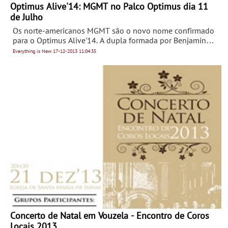
Optimus Alive'14: MGMT no Palco Optimus dia 11
de Julho
Os norte-americanos MGMT são o novo nome confirmado
para o Optimus Alive'14. A dupla formada por Benjamin
Goldwasser e Andrew VanWyngarden vai atuar no Palco
Everything is New
17-12-2013
11:04:35
Optimus no segundo dia do festival, 11 de Julho.
Concerto de Natal em Vouzela - Encontro de Coros
Locais 2013