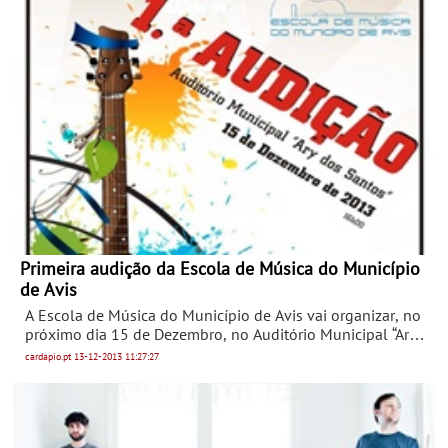
Primeira audição da Escola de Música do Município
de Avis
A Escola de Música do Município de Avis vai organizar, no
próximo dia 15 de Dezembro, no Auditório Municipal “Ary
dos Santos”, a sua Primeira Audição.
cardapio.pt
13-12-2013
11:27:27