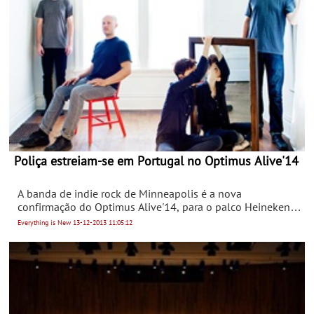
Poliça estreiam-se em Portugal no Optimus Alive'14
A banda de indie rock de Minneapolis é a nova
confirmação do Optimus Alive'14, para o palco Heineken.
Os norte-americanos vão ter estreia absoluta em Portugal
Everything is New
13-12-2013
11:05:12
no segundo dia do festival, 11 de Julho de 2014.