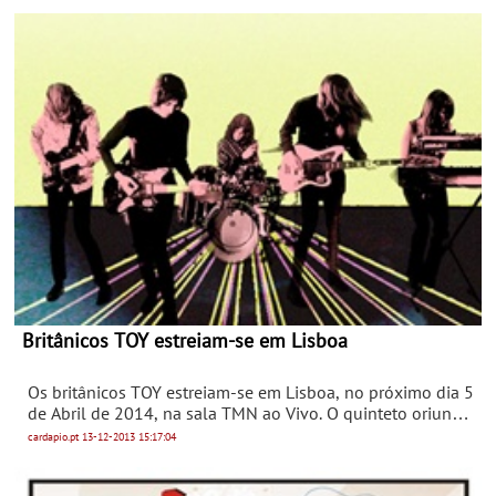
Britânicos TOY estreiam-se em Lisboa
Os britânicos TOY estreiam-se em Lisboa, no próximo dia 5
de Abril de 2014, na sala TMN ao Vivo. O quinteto oriundo
de Brighton traz até à capital o seu mais recente registo de
cardapio.pt
13-12-2013
15:17:04
estúdio, "Join the Dots", acabado de lançar no passado dia
9 deste mês.