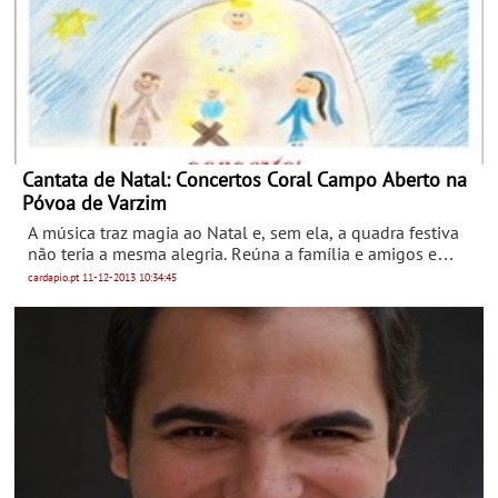
Cantata de Natal: Concertos Coral Campo Aberto na
Póvoa de Varzim
A música traz magia ao Natal e, sem ela, a quadra festiva
não teria a mesma alegria. Reúna a família e amigos e
assista aos Concertos Coral Cantata de Natal Campo
cardapio.pt
11-12-2013
10:34:45
Aberto.