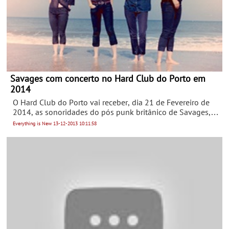
Savages com concerto no Hard Club do Porto em
2014
O Hard Club do Porto vai receber, dia 21 de Fevereiro de
2014, as sonoridades do pós punk britânico de Savages, a
banda sensação de 2013. Este concerto único do quarteto
Everything is New
13-12-2013
10:11:58
oriundo de Londres irá apresentar na invicta o seu disco de
estreia, Silence Yourself, lançado em maio deste ano.