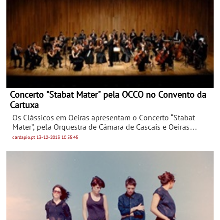
Concerto "Stabat Mater" pela OCCO no Convento da
Cartuxa
Os Clássicos em Oeiras apresentam o Concerto “Stabat
Mater”, pela Orquestra de Câmara de Cascais e Oeiras
(OCCO), no sábado, dia 14 de Dezembro de 2013, às
cardapio.pt
13-12-2013
10:55:45
16H00, na Igreja do Convento da Cartuxa, em Caxias. A
entrada é gratuita.