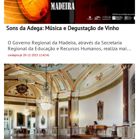
Sons da Adega: Música e Degustação de Vinho
O Governo Regional da Madeira, através da Secretaria
Regional da Educação e Recursos Humanos, realiza mais
um concerto “Sons da Adega”, esta sexta-feira, dia 20
cardapio.pt
20-12-2013
12:42:41
de Dezembro de 2013, às 21h00, no Instituto do Vinho,
através da Orquestra de Bandolins da DRE/ Educação
Artística.