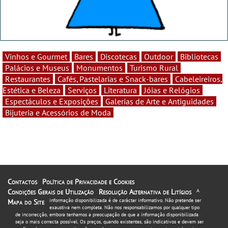
Vinhos e Gourmet
Bares
Discotecas
Outdoor
Bibliotecas
Palácios e Museus
Monumentos
Turismo Rural
Restaurantes
Cafés, Pastelarias e Snack-bares
Cabeleireiros,
Estética e Beleza
Serviços
Literatura
Jóias e Relógios
Espectáculos e Exposições
Galerias de Arte e Antiguidades
Bijuteria e Acessórios de Moda
Contactos
Política de Privacidade e Cookies
Condições Gerais de Utilização
Resolução Alternativa de Litígios
A
informação disponibilizada é de carácter informativo. Não pretende ser
Mapa do Site
exaustiva nem completa. Não nos responsabilizamos por qualquer tipo
de incorrecção, embora tenhamos a preocupação de que a informação disponibilizada
seja o mais correcta possível. Os preços, quando existentes, são indicativos e devem ser