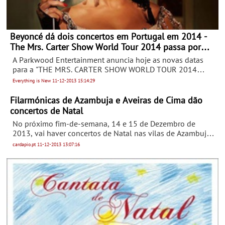
Beyoncé dá dois concertos em Portugal em 2014 -
The Mrs. Carter Show World Tour 2014 passa por
Portugal nos dias 26 e 27 de Março
A Parkwood Entertainment anuncia hoje as novas datas
para a "THE MRS. CARTER SHOW WORLD TOUR 2014
starring BEYONCÉ". A tournée mundial da galardoada
Everything is New
11-12-2013
15:14:29
cantora irá passar por Portugal, Reino Unido, Espanha,
Irlanda, Holanda, Bélgica e Alemanha. A tournée irá contar
Filarmónicas de Azambuja e Aveiras de Cima dão
com quatro noites na O2 Arena, em Londres, e com três
concertos de Natal
noites noites na O2 Arena, em Dublin. Produzida pela
No próximo fim-de-semana, 14 e 15 de Dezembro de
Parkwood Entertainment, o primeiro espectáculo terá
2013, vai haver concertos de Natal nas vilas de Azambuja
lugar, quinta-feira, 20 Fevereiro, em Glasgow, Reino Unido.
e de Aveiras de Cima, promovidos pelas colectividades de
cardapio.pt
11-12-2013
13:07:16
música locais.