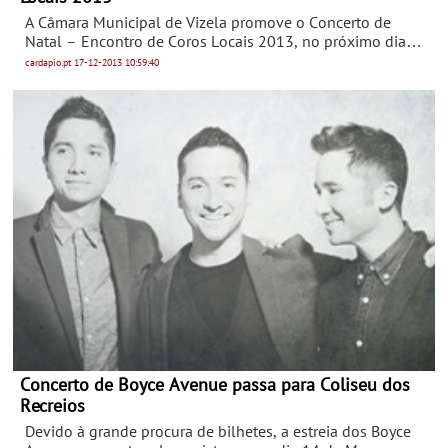
A Câmara Municipal de Vizela promove o Concerto de
Natal – Encontro de Coros Locais 2013, no próximo dia
21 Dezembro, na Igreja de Santa Maria de Infias, às 20h30.
cardapio.pt
17-12-2013
10:59:40
Concerto de Boyce Avenue passa para Coliseu dos
Recreios
Devido à grande procura de bilhetes, a estreia dos Boyce