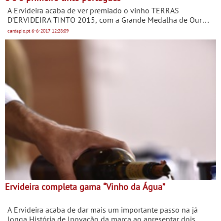
A Ervideira acaba de ver premiado o vinho TERRAS
D’ERVIDEIRA TINTO 2015, com a Grande Medalha de Ouro,
no Concurso Internacional “La Selezione del Sindaco”,
cardapio.pt
6-6-2017
12:28:09
organizado em Itália pela Associação Nacional “Città del
Vino”, (concurso este regulamentado pelo OIV). Este vinho
somou 93,25 pontos, tendo sido o primeiro vinho tinto
português na classificação.
Ervideira completa gama “Vinho da Água”
A Ervideira acaba de dar mais um importante passo na já
longa História de Inovação da marca ao apresentar dois