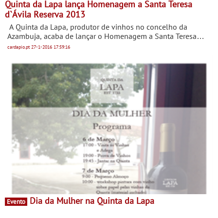
Quinta da Lapa lança Homenagem a Santa Teresa
d`Ávila Reserva 2013
A Quinta da Lapa, produtor de vinhos no concelho da
Azambuja, acaba de lançar o Homenagem a Santa Teresa
d’Ávila Reserva 2013, um novo vinho que surge no ano em
cardapio.pt
27-1-2016
17:59:16
que se celebram os 500 anos do seu nascimento.
Dia da Mulher na Quinta da Lapa
Evento