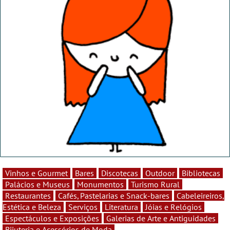
Vinhos e Gourmet
Bares
Discotecas
Outdoor
Bibliotecas
Palácios e Museus
Monumentos
Turismo Rural
Restaurantes
Cafés, Pastelarias e Snack-bares
Cabeleireiros,
Estética e Beleza
Serviços
Literatura
Jóias e Relógios
Espectáculos e Exposições
Galerias de Arte e Antiguidades
Bijuteria e Acessórios de Moda