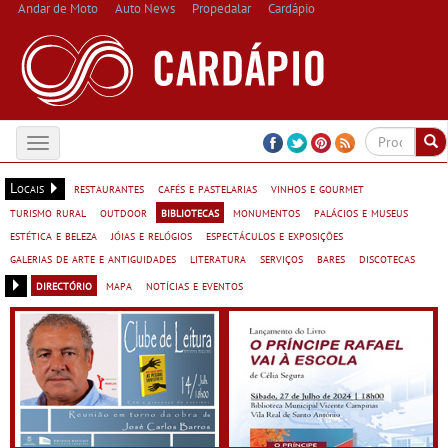
Andar de Moto
Auto News
Propedalar
Cardápio
Toggle
navigation
Locais
restaurantes
cafés e pastelarias
vinhos e gourmet
turismo rural
outdoor
bibliotecas
monumentos
palácios e museus
estética e beleza
jóias e relógios
espectáculos e exposições
galerias de arte e antiguidades
literatura
serviços
bares
discotecas
directório
mapa
notícias e eventos