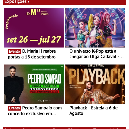
Exposições
D. Maria II reabre
O universo K-Pop está a
Evento
chegar ao Olga Cadaval - A
portas a 18 de setembro
6 de setembro, às 15h00
Pedro Sampaio com
Playback - Estreia a 6 de
Evento
Agosto
concerto exclusivo em
2027 em Portugal