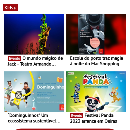
a marca portuguesa Torres
portuguesa inaugurou um
Novas - Edição limitada
espaço no ViaCatarina
Kids
Nespresso x Torres Novas
Shopping
O mundo mágico de
Escola do porto traz magia
Evento
à noite do Mar Shopping
Jack - Teatro Armando
Matosinhos - No sábado,
Cortez até 24 de Março
29 de abril, às 21h00
“Dominguinhos” Um
Festival Panda
Evento
ecossistema sustentável
2023 arranca em Oeiras
para levares contigo aonde