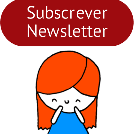
fores - Atelier de Educação
Ambiental nos
“Dominguinhos” de 23 de
abril