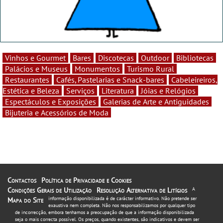
Vinhos e Gourmet
Bares
Discotecas
Outdoor
Bibliotecas
Palácios e Museus
Monumentos
Turismo Rural
Restaurantes
Cafés, Pastelarias e Snack-bares
Cabeleireiros,
Estética e Beleza
Serviços
Literatura
Jóias e Relógios
Espectáculos e Exposições
Galerias de Arte e Antiguidades
Bijuteria e Acessórios de Moda
Contactos
Política de Privacidade e Cookies
Condições Gerais de Utilização
Resolução Alternativa de Litígios
A
informação disponibilizada é de carácter informativo. Não pretende ser
Mapa do Site
exaustiva nem completa. Não nos responsabilizamos por qualquer tipo
de incorrecção, embora tenhamos a preocupação de que a informação disponibilizada
seja o mais correcta possível. Os preços, quando existentes, são indicativos e devem ser