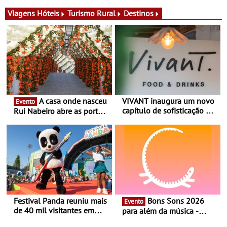
gerência, o Vivant reabre
identidade de uma marca
na Quinta do Lago com
líder
Viagens
Hóteis
Turismo Rural
Destinos
uma experiência que une
gastronomia mediterrânica,
cocktails de assinatura e
música
A casa onde nasceu
VIVANT inaugura um novo
Evento
capítulo de sofisticação no
Rui Nabeiro abre as portas
Algarve - Sob nova
ao público nas Festas do
gerência, o Vivant reabre
Povo de Campo Maior -
na Quinta do Lago com
Festas decorrem entre 8 e
uma experiência que une
16 de agosto
gastronomia mediterrânica,
cocktails de assinatura e
música
Festival Panda reuniu mais
Bons Sons 2026
Evento
de 40 mil visitantes em
para além da música -
2026 - 19ª edição do maior
Cinema, conversas,