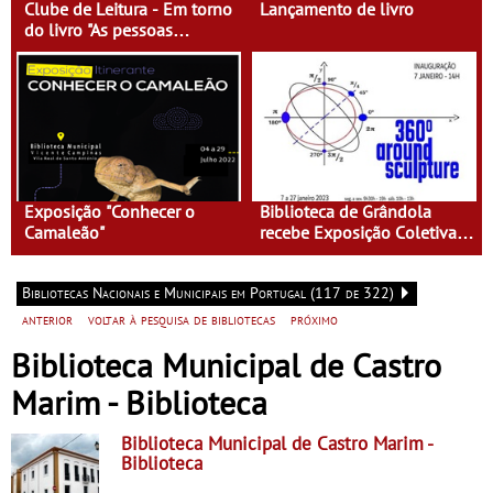
Clube de Leitura - Em torno
Lançamento de livro
do livro "As pessoas
invisíveis", de José Carlos
Barros
Exposição "Conhecer o
Biblioteca de Grândola
Camaleão"
recebe Exposição Coletiva
de Escultura da Faculdade
de Belas-Artes - “360º
Bibliotecas Nacionais e Municipais em Portugal (117 de 322)
around sculpture”
anterior
voltar à pesquisa de bibliotecas
próximo
Biblioteca Municipal de Castro
Marim - Biblioteca
Biblioteca Municipal de Castro Marim
-
Biblioteca