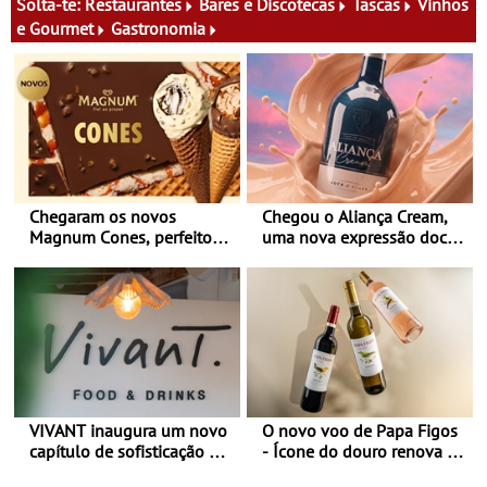
Solta-te:
Restaurantes
Bares e Discotecas
Tascas
Vinhos
e Gourmet
Gastronomia
Chegaram os novos
Chegou o Aliança Cream,
Magnum Cones, perfeitos
uma nova expressão doce
para adoçar o verão
e suave, para viver todas as
estações
VIVANT inaugura um novo
O novo voo de Papa Figos
capítulo de sofisticação no
- Ícone do douro renova a
Algarve - Sob nova
imagem e afirma a