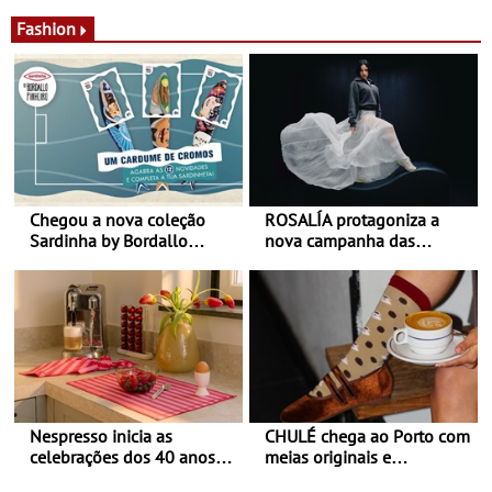
desconforto
Agosto é o mês do Tomate
Fashion
Chegou a nova coleção
ROSALÍA protagoniza a
Sardinha by Bordallo
nova campanha das
Pinheiro
sapatilhas 204L da New
Balance
Nespresso inicia as
CHULÉ chega ao Porto com
celebrações dos 40 anos
meias originais e
com parceria exclusiva com
sustentáveis - A marca