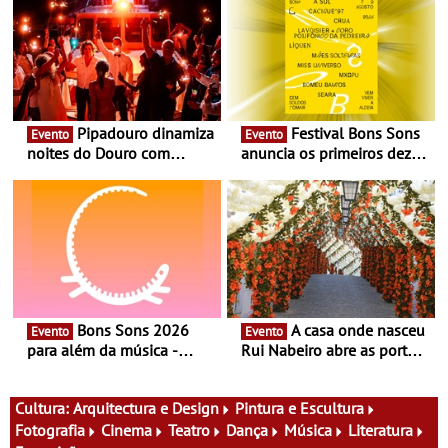
Pipadouro dinamiza
Festival Bons Sons
Evento
Evento
noites do Douro com
anuncia os primeiros dez
experiência exclusiva de
nomes do cartaz
vinho, gastronomia e
música
Bons Sons 2026
A casa onde nasceu
Evento
Evento
para além da música -
Rui Nabeiro abre as portas
Cinema, conversas,
ao público nas Festas do
percursos, oficinas,
Povo de Campo Maior -
atividades para toda a
Festas decorrem entre 8 e
Cultura:
Arquitectura e Design
Pintura e Escultura
família e muito mais
16 de agosto
Fotografia
Cinema
Teatro
Dança
Música
Literatura