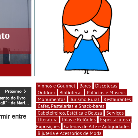
nto
Vinhos e Gourmet
Bares
Discotecas
Outdoor
Bibliotecas
Palácios e Museus
ento do livro
Monumentos
Turismo Rural
Restaurantes
ágil" - de Maria
Cafés, Pastelarias e Snack-bares
urrito
Cabeleireiros, Estética e Beleza
Serviços
rmir entre
Literatura
Jóias e Relógios
Espectáculos e
Exposições
Galerias de Arte e Antiguidades
Bijuteria e Acessórios de Moda