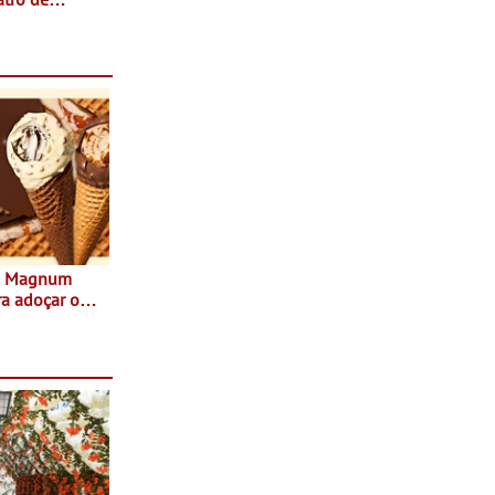
sta do Teatro
Agosto
s Magnum
ra adoçar o