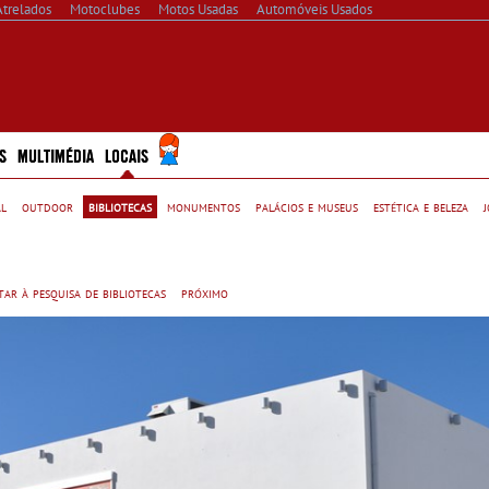
Atrelados
Motoclubes
Motos Usadas
Automóveis Usados
S
MULTIMÉDIA
LOCAIS
al
outdoor
bibliotecas
monumentos
palácios e museus
estética e beleza
tar à pesquisa de bibliotecas
próximo