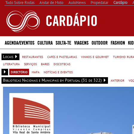
Tudo Sobre Rodas
Andar de Moto
AutoNews
Propedalar
Cardápio
AGENDA/EVENTOS
CULTURA
SOLTA-TE
VIAGENS
OUTDOOR
FASHION
KID
Locais
restaurantes
cafés e pastelarias
vinhos e gourmet
turismo rur
literatura
serviços
bares
discotecas
directório
mapa
notícias e eventos
Bibliotecas Nacionais e Municipais em Portugal (31 de 322)
anterior
vol