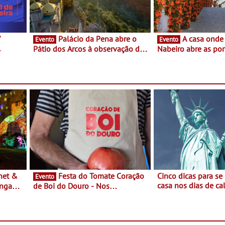
V
Palácio da Pena abre o
A casa onde nasceu Rui
Evento
Evento
Pátio dos Arcos à observação do
Nabeiro abre as por
eclipse solar
público nas Festas
Campo Maior - Fest
entre 8 e 16 de ago
Festa do Tomate Coração
Cinco dicas para se
Evento
casa nos dias de calor - Dim
ongada
de Boi do Douro - Nos
o desconforto
restaurantes da região Agosto é o
ardim
mês do Tomate
paio