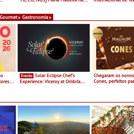
rto
Fundação Oriente - De 14 de
Setúbal – XXVIII Fe
ery a 3
Agosto a 13 de Dezembro
- Entre 20 e 29 de 
 Gourmet
Gastronomia
Solar Eclipse Chef's
Chegaram os novo
Evento
Cones, perfeitos pa
ores,
Experience: Viceroy at Ombria
verão
s dias
Algarve reúne chefs Michelin
para uma noite exclusiva