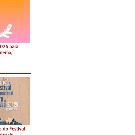
inema,
, oficinas,
 a família e
atro de