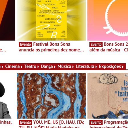
Festival Bons Sons
Bons Sons 2026 para
Evento
Evento
e
anuncia os primeiros dez nomes
além da música - C
do cartaz
conversas, percursos
ico e
atividades para toda
muito mais
a
Cinema
Teatro
Dança
Música
Literatura
Exposições
YOU, ME, US [O, HAU, ITA;
Programação do Festival
Evento
Evento
TU, EU, NÓS] Maria Madeira na
Internacional de Te