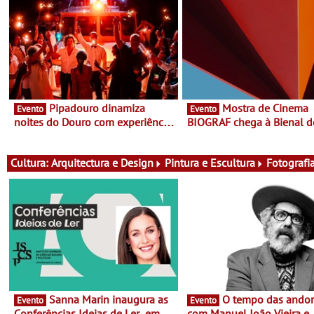
Pipadouro dinamiza
Mostra de Cinema
Evento
Evento
noites do Douro com experiência
BIOGRAF chega à Bienal d
exclusiva de vinho, gastronomia
Cerveira este verão -
e música
Documentário, ensaio fílm
práticas artísticas
Cultura:
Arquitectura e Design
Pintura e Escultura
Fotografi
Sanna Marin inaugura as
O tempo das andorinhas,
Evento
Evento
Conferências Ideias de Ler, em
com Manuel João Vieira e