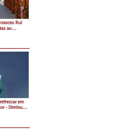
tas ao
 do Povo de
as decorrem
sto
 refrescar em
inuir