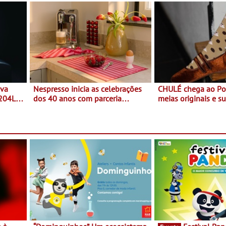
ova
Nespresso inicia as celebrações
CHULÉ chega ao Po
 204L
dos 40 anos com parceria
meias originais e su
exclusiva com a marca
marca portuguesa 
portuguesa Torres Novas -
espaço no ViaCatar
Edição limitada Nespresso x
Torres Novas