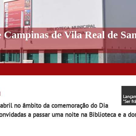
e Campinas de Vila Real de Sa
a
Lançam
"Ser fr
abril
no âmbito da comemoração do Dia
Luísa C
onvidadas a passar uma noite na Biblioteca e a do