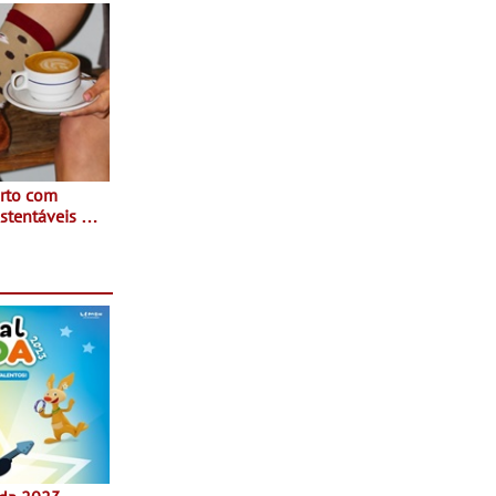
rto com
stentáveis - A
inaugurou um
ina Shopping