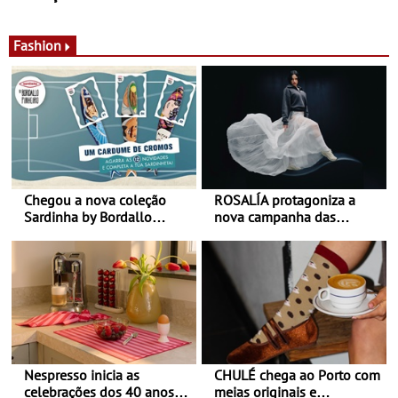
de calor - Diminuir o
Nos restaurantes da região
desconforto
Agosto é o mês do Tomate
Fashion
Chegou a nova coleção
ROSALÍA protagoniza a
Sardinha by Bordallo
nova campanha das
Pinheiro
sapatilhas 204L da New
Balance
Nespresso inicia as
CHULÉ chega ao Porto com
celebrações dos 40 anos
meias originais e