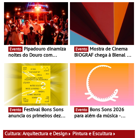
Pipadouro dinamiza
Mostra de Cinema
Evento
Evento
noites do Douro com
BIOGRAF chega à Bienal de
experiência exclusiva de
Cerveira este verão -
vinho, gastronomia e
Documentário, ensaio
música
fílmico e práticas artísticas
Festival Bons Sons
Bons Sons 2026
Evento
Evento
anuncia os primeiros dez
para além da música -
nomes do cartaz
Cinema, conversas,
percursos, oficinas,
atividades para toda a
Cultura:
Arquitectura e Design
Pintura e Escultura