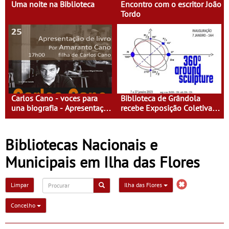
Uma noite na Biblioteca
Encontro com o escritor João
Tordo
Carlos Cano - voces para
Biblioteca de Grândola
una biografia - Apresentação
recebe Exposição Coletiva
de livro
de Escultura da Faculdade
de Belas-Artes - “360º
around sculpture”
Bibliotecas Nacionais e
Municipais em Ilha das Flores
Limpar
Ilha das Flores
Concelho