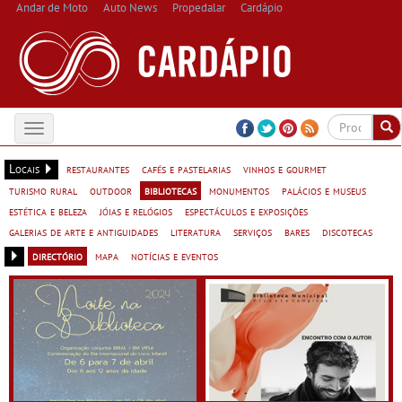
Andar de Moto
Auto News
Propedalar
Cardápio
Toggle
navigation
Locais
restaurantes
cafés e pastelarias
vinhos e gourmet
turismo rural
outdoor
bibliotecas
monumentos
palácios e museus
estética e beleza
jóias e relógios
espectáculos e exposições
galerias de arte e antiguidades
literatura
serviços
bares
discotecas
directório
mapa
notícias e eventos