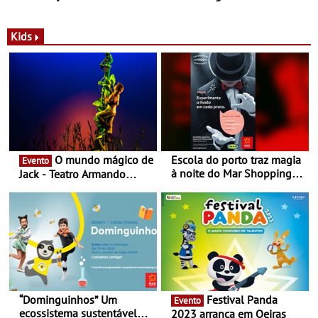
com parceria exclusiva com
sustentáveis - A marca
a marca portuguesa Torres
portuguesa inaugurou um
Novas - Edição limitada
espaço no ViaCatarina
Kids
Nespresso x Torres Novas
Shopping
O mundo mágico de
Escola do porto traz magia
Evento
à noite do Mar Shopping
Jack - Teatro Armando
Matosinhos - No sábado,
Cortez até 24 de Março
29 de abril, às 21h00
“Dominguinhos” Um
Festival Panda
Evento
ecossistema sustentável
2023 arranca em Oeiras