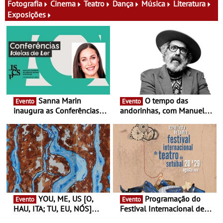
família e muito mais
Fotografia
Cinema
Teatro
Dança
Música
Literatura
Exposições
Sanna Marin
O tempo das
Evento
Evento
inaugura as Conferências
andorinhas, com Manuel
Ideias de Ler, em Lisboa -
João Vieira e Corações de
Antiga primeira-ministra da
Atum - Concerto
Finlândia é a convidada da
performance na MAAT
primeira edição do novo
Gallery a 3 de Setembro,
ciclo de debates dedicado
19:30
aos grandes temas do
nosso tempo
YOU, ME, US [O,
Programação do
Evento
Evento
HAU, ITA; TU, EU, NÓS]
Festival Internacional de
Maria Madeira na Fundação
Teatro de Setúbal – XXVIII