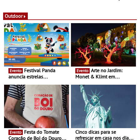
observação do eclipse
ao público nas Festas do
solar
Povo de Campo Maior -
Festas decorrem entre 8 e
Outdoor
16 de agosto
Festival Panda
Arte no Jardim:
Evento
Evento
anuncia estrelas
Monet & Klimt em
confirmadas na 17ª edição
Guimarães prolongada até
- Entre Junho e Julho pelo
ao final de Setembro -
país
Experiência luminosa no
jardim do Museu de
Alberto Sampaio
Festa do Tomate
Cinco dicas para se
Evento
refrescar em casa nos dias
Coração de Boi do Douro -