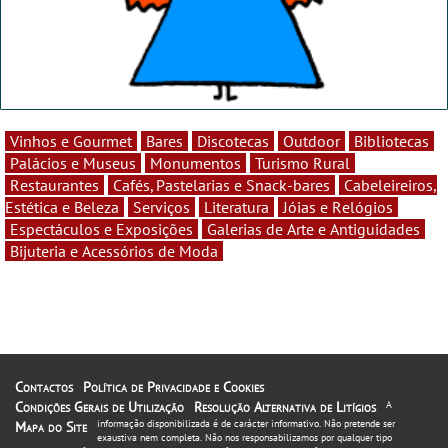
Vinhos e Gourmet
Bares
Discotecas
Outdoor
Bibliotecas
Palácios e Museus
Monumentos
Turismo Rural
Restaurantes
Cafés, Pastelarias e Snack-bares
Cabeleireiros,
Estética e Beleza
Serviços
Literatura
Jóias e Relógios
Espectáculos e Exposições
Galerias de Arte e Antiguidades
Bijuteria e Acessórios de Moda
Contactos
Política de Privacidade e Cookies
Condições Gerais de Utilização
Resolução Alternativa de Litígios
A
informação disponibilizada é de carácter informativo. Não pretende ser
Mapa do Site
exaustiva nem completa. Não nos responsabilizamos por qualquer tipo