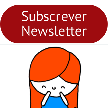
para levares contigo aonde
fores - Atelier de Educação
Ambiental nos
“Dominguinhos” de 23 de
abril