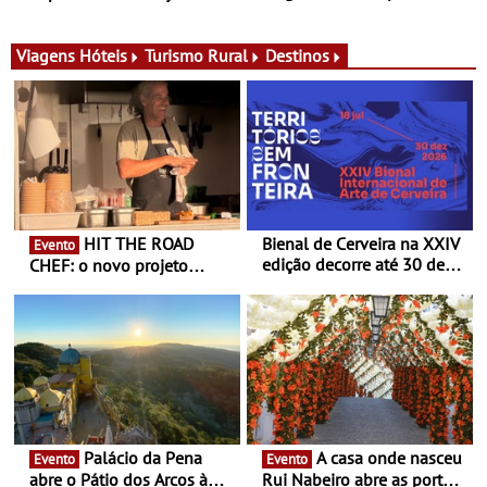
para adoçar o verão
Ombria Algarve reúne chefs
Michelin para uma noite
exclusiva
Viagens
Hóteis
Turismo Rural
Destinos
HIT THE ROAD
Bienal de Cerveira na XXIV
Evento
edição decorre até 30 de
CHEF: o novo projeto
dezembro - Afirmar a arte
nómada do Chef Nuno
enquanto “Territórios sem
Queiroz Ribeiro - Um novo
Fronteira”
conceito gastronómico
itinerante que percorre
Portugal
Palácio da Pena
A casa onde nasceu
Evento
Evento
abre o Pátio dos Arcos à
Rui Nabeiro abre as portas