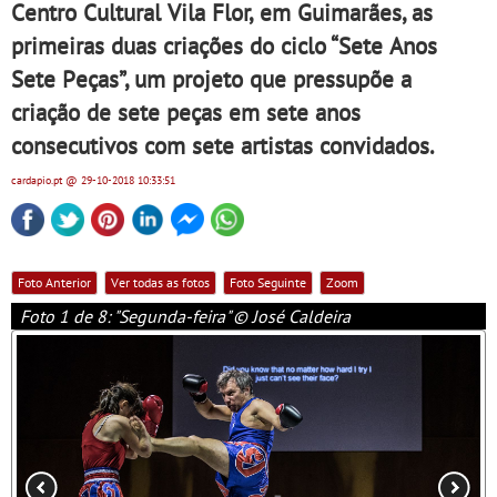
Centro Cultural Vila Flor, em Guimarães, as
primeiras duas criações do ciclo “Sete Anos
Sete Peças”, um projeto que pressupõe a
criação de sete peças em sete anos
consecutivos com sete artistas convidados.
cardapio.pt
@ 29-10-2018
10:33:51
Foto Anterior
Ver todas as fotos
Foto Seguinte
Zoom
Foto 1 de 8: "Segunda-feira" © José Caldeira