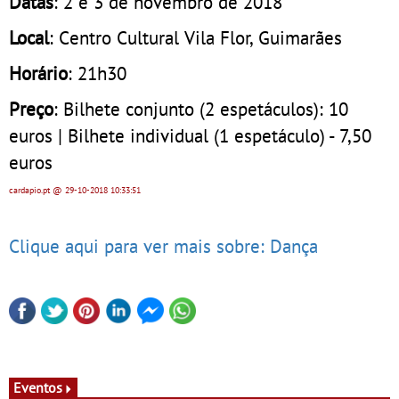
Datas
: 2 e 3 de novembro de 2018
Local
: Centro Cultural Vila Flor, Guimarães
Horário
: 21h30
Preço
: Bilhete conjunto (2 espetáculos): 10
euros | Bilhete individual (1 espetáculo) - 7,50
euros
cardapio.pt
@ 29-10-2018
10:33:51
Clique aqui para ver mais sobre: Dança
Eventos