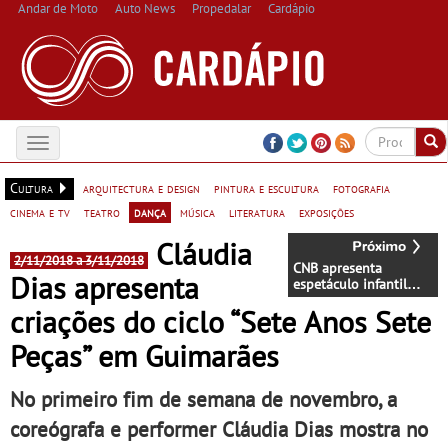
Andar de Moto
Auto News
Propedalar
Cardápio
Toggle
navigation
Cultura
arquitectura e design
pintura e escultura
fotografia
cinema e tv
teatro
dança
música
literatura
exposições
Cláudia
2/11/2018 a 3/11/2018
CNB apresenta
Dias apresenta
espetáculo infantil
"Contos do astrato"
criações do ciclo “Sete Anos Sete
em Almada
Peças” em Guimarães
No primeiro fim de semana de novembro, a
coreógrafa e performer Cláudia Dias mostra no