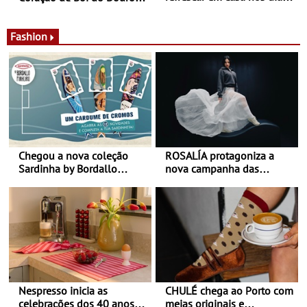
de calor - Diminuir o
Nos restaurantes da região
desconforto
Agosto é o mês do Tomate
Fashion
Chegou a nova coleção
ROSALÍA protagoniza a
Sardinha by Bordallo
nova campanha das
Pinheiro
sapatilhas 204L da New
Balance
Nespresso inicia as
CHULÉ chega ao Porto com
celebrações dos 40 anos
meias originais e