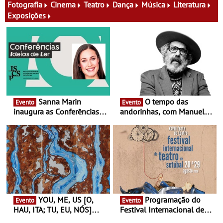
Fotografia
Cinema
Teatro
Dança
Música
Literatura
Exposições
Sanna Marin
O tempo das
Evento
Evento
inaugura as Conferências
andorinhas, com Manuel
Ideias de Ler, em Lisboa -
João Vieira e Corações de
Antiga primeira-ministra da
Atum - Concerto
Finlândia é a convidada da
performance na MAAT
primeira edição do novo
Gallery a 3 de Setembro,
ciclo de debates dedicado
19:30
aos grandes temas do
nosso tempo
YOU, ME, US [O,
Programação do
Evento
Evento
HAU, ITA; TU, EU, NÓS]
Festival Internacional de
Maria Madeira na Fundação
Teatro de Setúbal – XXVIII