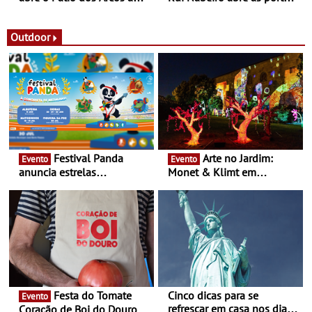
observação do eclipse
ao público nas Festas do
solar
Povo de Campo Maior -
Festas decorrem entre 8 e
Outdoor
16 de agosto
Festival Panda
Arte no Jardim:
Evento
Evento
anuncia estrelas
Monet & Klimt em
confirmadas na 17ª edição
Guimarães prolongada até
- Entre Junho e Julho pelo
ao final de Setembro -
país
Experiência luminosa no
jardim do Museu de
Alberto Sampaio
Festa do Tomate
Cinco dicas para se
Evento
refrescar em casa nos dias
Coração de Boi do Douro -