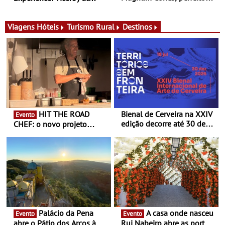
para adoçar o verão
Ombria Algarve reúne chefs
Michelin para uma noite
exclusiva
Viagens
Hóteis
Turismo Rural
Destinos
HIT THE ROAD
Bienal de Cerveira na XXIV
Evento
edição decorre até 30 de
CHEF: o novo projeto
dezembro - Afirmar a arte
nómada do Chef Nuno
enquanto “Territórios sem
Queiroz Ribeiro - Um novo
Fronteira”
conceito gastronómico
itinerante que percorre
Portugal
Palácio da Pena
A casa onde nasceu
Evento
Evento
abre o Pátio dos Arcos à
Rui Nabeiro abre as portas