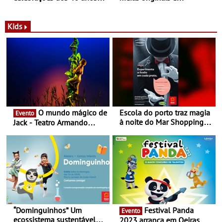
com parceria exclusiva com
sustentáveis - A marca
a marca portuguesa Torres
portuguesa inaugurou um
Novas - Edição limitada
espaço no ViaCatarina
Kids
Nespresso x Torres Novas
Shopping
O mundo mágico de
Escola do porto traz magia
Evento
à noite do Mar Shopping
Jack - Teatro Armando
Matosinhos - No sábado,
Cortez até 24 de Março
29 de abril, às 21h00
“Dominguinhos” Um
Festival Panda
Evento
ecossistema sustentável
2023 arranca em Oeiras