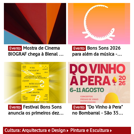
Mostra de Cinema
Bons Sons 2026
Evento
Evento
BIOGRAF chega à Bienal de
para além da música -
Cerveira este verão -
Cinema, conversas,
Documentário, ensaio
percursos, oficinas,
fílmico e práticas artísticas
atividades para toda a
família e muito mais
Festival Bons Sons
"Do Vinho à Pera"
Evento
Evento
anuncia os primeiros dez
no Bombarral - São 35
nomes do cartaz
produtores, 150 vinhos em
prova e seis dias de
experiências
Cultura:
Arquitectura e Design
Pintura e Escultura