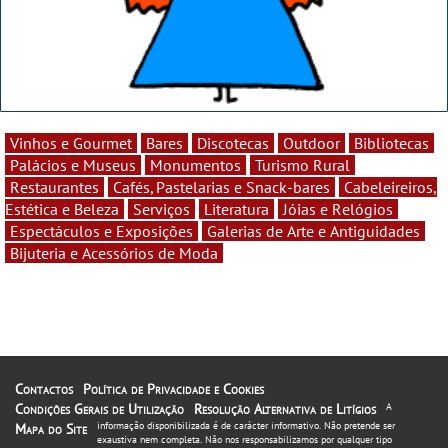
Vinhos e Gourmet
Bares
Discotecas
Outdoor
Bibliotecas
Palácios e Museus
Monumentos
Turismo Rural
Restaurantes
Cafés, Pastelarias e Snack-bares
Cabeleireiros,
Estética e Beleza
Serviços
Literatura
Jóias e Relógios
Espectáculos e Exposições
Galerias de Arte e Antiguidades
Bijuteria e Acessórios de Moda
Contactos
Política de Privacidade e Cookies
Condições Gerais de Utilização
Resolução Alternativa de Litígios
A
informação disponibilizada é de carácter informativo. Não pretende ser
Mapa do Site
exaustiva nem completa. Não nos responsabilizamos por qualquer tipo