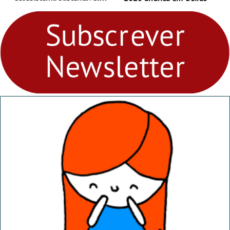
para levares contigo aonde
fores - Atelier de Educação
Ambiental nos
“Dominguinhos” de 23 de
abril