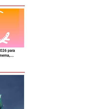
inema,
, oficinas,
 a família e