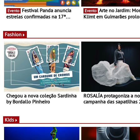
Festival Panda anuncia
Arte no Jardim: Monet &
Evento
Evento
estrelas confirmadas na 17ª
Klimt em Guimarães prol
edição - Entre Junho e Julho pelo
até ao final de Setembro -
país
Experiência luminosa no j
do Museu de Alberto Sam
Fashion
Chegou a nova coleção Sardinha
ROSALÍA protagoniza a n
by Bordallo Pinheiro
campanha das sapatilhas
da New Balance
Kids