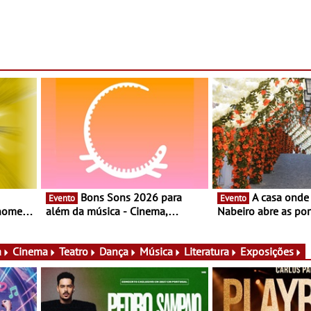
Bons Sons 2026 para
A casa onde nasceu Rui
Evento
Evento
 nomes
além da música - Cinema,
Nabeiro abre as por
conversas, percursos, oficinas,
público nas Festas
atividades para toda a família e
Campo Maior - Fest
muito mais
entre 8 e 16 de ago
a
Cinema
Teatro
Dança
Música
Literatura
Exposições