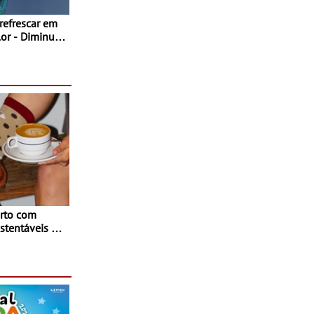
 refrescar em
inuir
rto com
stentáveis - A
inaugurou um
ina Shopping