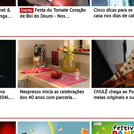
Festa do Tomate Coração
Cinco dicas para se
Evento
casa nos dias de calor - Dim
ongada
de Boi do Douro - Nos
o desconforto
restaurantes da região Agosto é o
ardim
mês do Tomate
paio
ova
Nespresso inicia as celebrações
CHULÉ chega ao Po
 204L
dos 40 anos com parceria
meias originais e su
exclusiva com a marca
marca portuguesa 
portuguesa Torres Novas -
espaço no ViaCatar
Edição limitada Nespresso x
Torres Novas