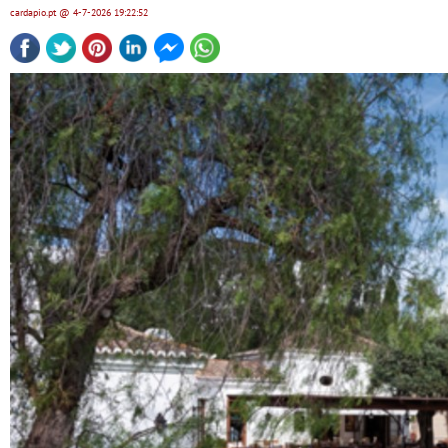
cardapio.pt
@ 4-7-2026
19:22:52