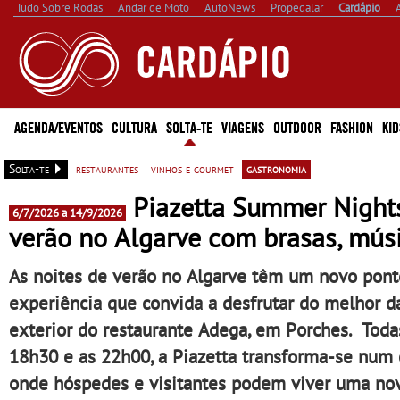
Tudo Sobre Rodas
Andar de Moto
AutoNews
Propedalar
Cardápio
AGENDA/EVENTOS
CULTURA
SOLTA-TE
VIAGENS
OUTDOOR
FASHION
KID
Solta-te
restaurantes
vinhos e gourmet
gastronomia
Piazetta Summer Nights
6/7/2026 a 14/9/2026
verão no Algarve com brasas, mús
As noites de verão no Algarve têm um novo pon
experiência que convida a desfrutar do melhor da
exterior do restaurante Adega, em Porches. Todas
18h30 e as 22h00, a Piazetta transforma-se num 
onde hóspedes e visitantes podem viver uma nova