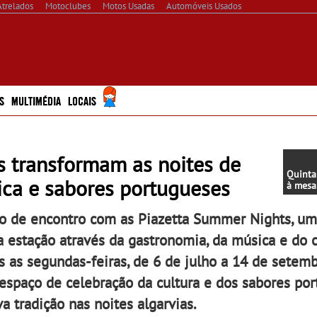
Atrelados
Motoclubes
Motos Usadas
Automóveis Usados
S
MULTIMÉDIA
LOCAIS
 transformam as noites de
Quinta
ica e sabores portugueses
à mesa
7 de j
Nóbreg
to de encontro com as Piazetta Summer Nights, u
Silva 
mesa 
 estação através da gastronomia, da música e do c
 as segundas-feiras, de 6 de julho a 14 de setemb
espaço de celebração da cultura e dos sabores por
 tradição nas noites algarvias.