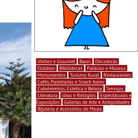
Vinhos e Gourmet
Bares
Discotecas
Outdoor
Bibliotecas
Palácios e Museus
Monumentos
Turismo Rural
Restaurantes
Cafés, Pastelarias e Snack-bares
Cabeleireiros, Estética e Beleza
Serviços
Literatura
Jóias e Relógios
Espectáculos e
Exposições
Galerias de Arte e Antiguidades
Bijuteria e Acessórios de Moda