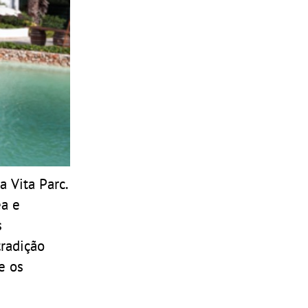
 Vita Parc.
ea e
s
tradição
e os