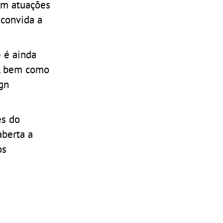
om atuações
 convida a
e é ainda
a, bem como
ign
es do
aberta a
os