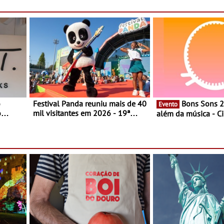
com uma experiência que une
gastronomia mediterrânica,
cocktails de assinatura e música
o
Festival Panda reuniu mais de 40
Bons Sons 2026 para
Evento
o
mil visitantes em 2026 - 19ª
além da música - C
ia, o
edição do maior evento infantil
conversas, percursos
o Lago
do país contou com nove
atividades para toda
 une
sessões durante cinco dias de
muito mais
,
festa em Oeiras e na Maia
música