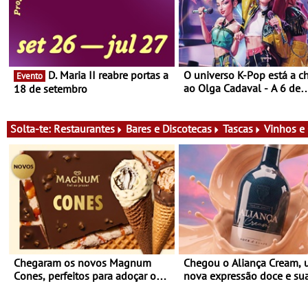
D. Maria II reabre portas a
O universo K-Pop está a c
Evento
ao Olga Cadaval - A 6 de
18 de setembro
setembro, às 15h00
Solta-te:
Restaurantes
Bares e Discotecas
Tascas
Vinhos e
Chegaram os novos Magnum
Chegou o Aliança Cream,
Cones, perfeitos para adoçar o
nova expressão doce e su
verão
para viver todas as estaçõ