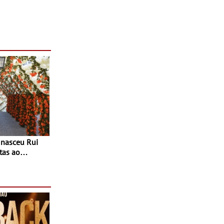
tas ao
 do Povo de
as decorrem
sto