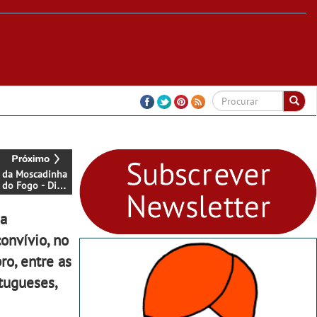
 da Moscadinha
 do Fogo - Dia
ulho Márcio
a e Alexandre
ma
encontram-se à
do FOGO
onvívio, no
ro, entre as
tugueses,