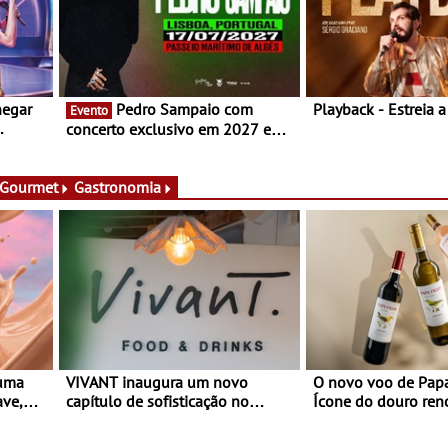
hegar
Pedro Sampaio com
Playback - Estreia 
Evento
concerto exclusivo em 2027 em
Portugal
 Gourmet
Gastronomia
 uma
VIVANT inaugura um novo
O novo voo de Papa
ave,
capítulo de sofisticação no
Ícone do douro re
es
Algarve - Sob nova gerência, o
e afirma a identidade de uma
Vivant reabre na Quinta do Lago
marca líder