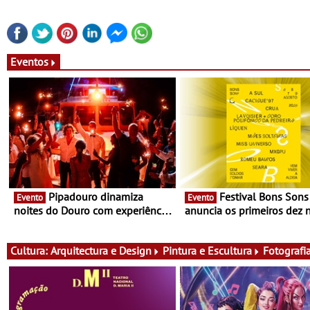
Eventos
Pipadouro dinamiza
Festival Bons Sons
Evento
Evento
noites do Douro com experiência
anuncia os primeiros dez
exclusiva de vinho, gastronomia
do cartaz
e música
Cultura:
Arquitectura e Design
Pintura e Escultura
Fotografi