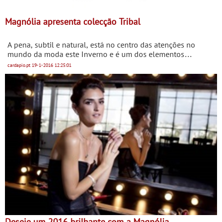
Magnólia apresenta colecção Tribal
A pena, subtil e natural, está no centro das atenções no
mundo da moda este Inverno e é um dos elementos
essenciais da nova colecção Tribal da Magnólia.
cardapio.pt
19-1-2016
12:25:01
Deseje um 2016 brilhante com a Magnólia