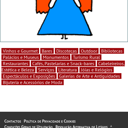
Vinhos e Gourmet
Bares
Discotecas
Outdoor
Bibliotecas
Palácios e Museus
Monumentos
Turismo Rural
Restaurantes
Cafés, Pastelarias e Snack-bares
Cabeleireiros,
Estética e Beleza
Serviços
Literatura
Jóias e Relógios
Espectáculos e Exposições
Galerias de Arte e Antiguidades
Bijuteria e Acessórios de Moda
Contactos
Política de Privacidade e Cookies
Condições Gerais de Utilização
Resolução Alternativa de Litígios
A