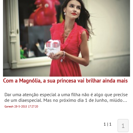
de Junho.
Com a Magnólia, a sua princesa vai brilhar ainda mais
Dar uma atenção especial a uma filha não é algo que precise
de um diaespecial. Mas no próximo dia 1 de Junho, miúdos e
graúdos sabem que é diade mimos redobrados. Venha o
Ganesh
28-5-2015
17:27:20
brinquedo mais aguardado, o geladopreferido, brincadeiras
com amigos e tudo o que os faça brilhar, para um
diainesquecível!
1 | 1
1