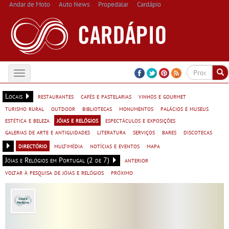
Andar de Moto
Auto News
Propedalar
Cardápio
Toggle
navigation
Locais
restaurantes
cafés e pastelarias
vinhos e gourmet
turismo rural
outdoor
bibliotecas
monumentos
palácios e museus
estética e beleza
jóias e relógios
espectáculos e exposições
galerias de arte e antiguidades
literatura
serviços
bares
discotecas
directório
multimédia
notícias e eventos
mapa
Jóias e Relógios em Portugal (2 de 7)
anterior
voltar à pesquisa de jóias e relógios
próximo