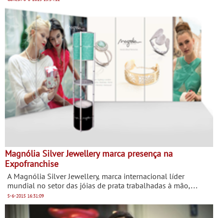
Magnólia Silver Jewellery marca presença na
Expofranchise
A Magnólia Silver Jewellery, marca internacional líder
mundial no setor das jóias de prata trabalhadas à mão,
marca presença no Expofranchise, o maior encontro
5-6-2015
16:31:09
português de oportunidades de negócio em franchise, a
decorrer no Centro de Congressos do Estoril, nos dias 5 e 6