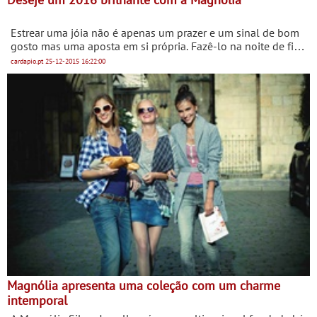
Estrear uma jóia não é apenas um prazer e um sinal de bom
gosto mas uma aposta em si própria. Fazê-lo na noite de fim
de ano é também um sinal de confiança no futuro!
cardapio.pt
25-12-2015
16:22:00
Magnólia apresenta uma coleção com um charme
intemporal