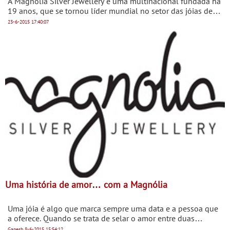
A Magnólia Silver Jewellery é uma multinacional fundada há
19 anos, que se tornou líder mundial no setor das jóias de
prata trabalhadas à mão.
23-6-2015
17:40:07
Uma história de amor… com a Magnólia
Uma jóia é algo que marca sempre uma data e a pessoa que
a oferece. Quando se trata de selar o amor entre duas
pessoas, a emoção duplica e com ela o significado.
Ganesh
8-6-2015
15:54:12