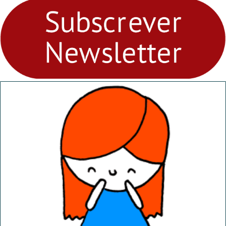
fores - Atelier de Educação
Ambiental nos
“Dominguinhos” de 23 de
abril