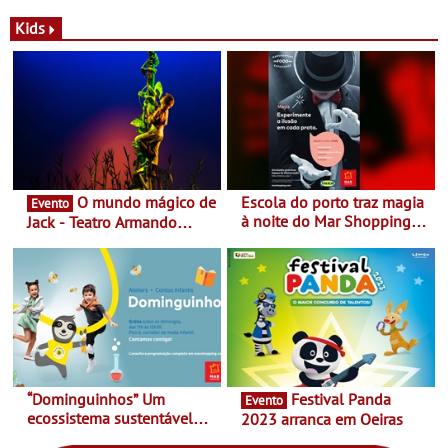
a marca portuguesa Torres
portuguesa inaugurou um
Novas - Edição limitada
espaço no ViaCatarina
Kids
Nespresso x Torres Novas
Shopping
O mundo mágico de
Escola do porto traz magia
Evento
à noite do Mar Shopping
Jack - Teatro Armando
Matosinhos - No sábado,
Cortez até 24 de Março
29 de abril, às 21h00
“Dominguinhos” Um
Festival Panda
Evento
ecossistema sustentável
2023 arranca em Oeiras
para levares contigo aonde