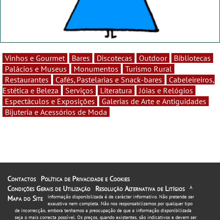
Vinhos e Gourmet
Bares
Discotecas
Outdoor
Bibliotecas
Palácios e Museus
Monumentos
Turismo Rural
Restaurantes
Cafés, Pastelarias e Snack-bares
Cabeleireiros,
Estética e Beleza
Serviços
Literatura
Jóias e Relógios
Espectáculos e Exposições
Galerias de Arte e Antiguidades
Bijuteria e Acessórios de Moda
Contactos
Política de Privacidade e Cookies
Condições Gerais de Utilização
Resolução Alternativa de Litígios
A
informação disponibilizada é de carácter informativo. Não pretende ser
Mapa do Site
exaustiva nem completa. Não nos responsabilizamos por qualquer tipo
de incorrecção, embora tenhamos a preocupação de que a informação disponibilizada
seja o mais correcta possível. Os preços, quando existentes, são indicativos e devem ser