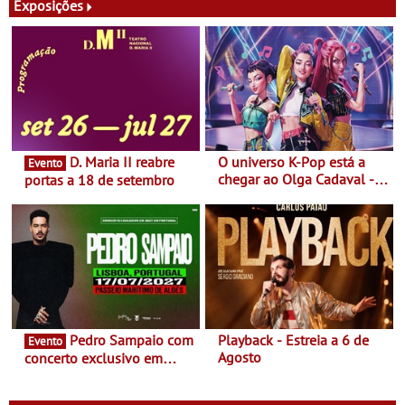
Exposições
D. Maria II reabre
O universo K-Pop está a
Evento
chegar ao Olga Cadaval - A
portas a 18 de setembro
6 de setembro, às 15h00
Pedro Sampaio com
Playback - Estreia a 6 de
Evento
Agosto
concerto exclusivo em
2027 em Portugal