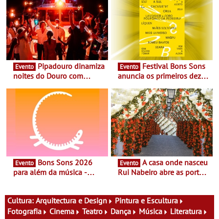
Pipadouro dinamiza
Festival Bons Sons
Evento
Evento
noites do Douro com
anuncia os primeiros dez
experiência exclusiva de
nomes do cartaz
vinho, gastronomia e
música
Bons Sons 2026
A casa onde nasceu
Evento
Evento
para além da música -
Rui Nabeiro abre as portas
Cinema, conversas,
ao público nas Festas do
percursos, oficinas,
Povo de Campo Maior -
atividades para toda a
Festas decorrem entre 8 e
Cultura:
Arquitectura e Design
Pintura e Escultura
família e muito mais
16 de agosto
Fotografia
Cinema
Teatro
Dança
Música
Literatura