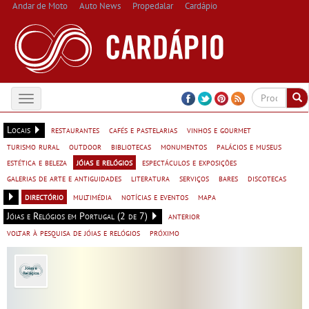
Andar de Moto
Auto News
Propedalar
Cardápio
Toggle
navigation
Locais
restaurantes
cafés e pastelarias
vinhos e gourmet
turismo rural
outdoor
bibliotecas
monumentos
palácios e museus
estética e beleza
jóias e relógios
espectáculos e exposições
galerias de arte e antiguidades
literatura
serviços
bares
discotecas
directório
multimédia
notícias e eventos
mapa
Jóias e Relógios em Portugal (2 de 7)
anterior
voltar à pesquisa de jóias e relógios
próximo