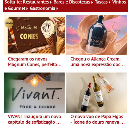
Solta-te:
Restaurantes
Bares e Discotecas
Tascas
Vinhos
e Gourmet
Gastronomia
Chegaram os novos
Chegou o Aliança Cream,
Magnum Cones, perfeitos
uma nova expressão doce
para adoçar o verão
e suave, para viver todas as
estações
VIVANT inaugura um novo
O novo voo de Papa Figos
capítulo de sofisticação no
- Ícone do douro renova a
Algarve - Sob nova
imagem e afirma a