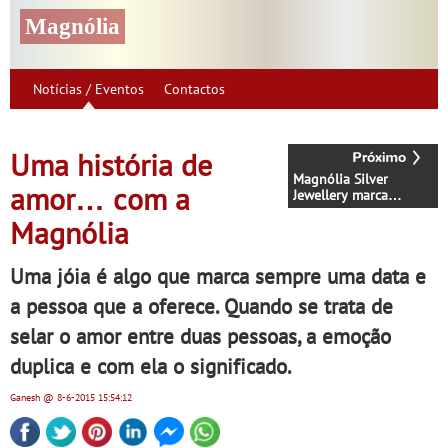
Magnólia
Notícias / Eventos
Contactos
Uma história de
Magnólia Silver
amor… com a
Jewellery marca
presença na
Magnólia
Expofranchise
Uma jóia é algo que marca sempre uma data e
a pessoa que a oferece. Quando se trata de
selar o amor entre duas pessoas, a emoção
duplica e com ela o significado.
Ganesh
@ 8-6-2015
15:54:12