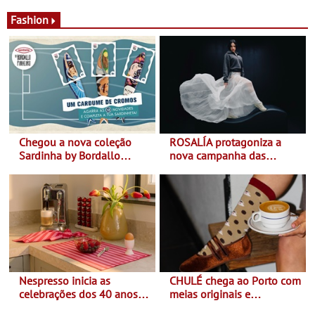
desconforto
Agosto é o mês do Tomate
Fashion
Chegou a nova coleção
ROSALÍA protagoniza a
Sardinha by Bordallo
nova campanha das
Pinheiro
sapatilhas 204L da New
Balance
Nespresso inicia as
CHULÉ chega ao Porto com
celebrações dos 40 anos
meias originais e
com parceria exclusiva com
sustentáveis - A marca