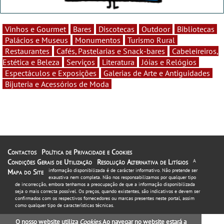
Vinhos e Gourmet
Bares
Discotecas
Outdoor
Bibliotecas
Palácios e Museus
Monumentos
Turismo Rural
Restaurantes
Cafés, Pastelarias e Snack-bares
Cabeleireiros,
Estética e Beleza
Serviços
Literatura
Jóias e Relógios
Espectáculos e Exposições
Galerias de Arte e Antiguidades
Bijuteria e Acessórios de Moda
Contactos
Política de Privacidade e Cookies
Condições Gerais de Utilização
Resolução Alternativa de Litígios
A
informação disponibilizada é de carácter informativo. Não pretende ser
Mapa do Site
exaustiva nem completa. Não nos responsabilizamos por qualquer tipo
de incorrecção, embora tenhamos a preocupação de que a informação disponibilizada
seja o mais correcta possível. Os preços, quando existentes, são indicativos e devem ser
confirmados com os respectivos fornecedores ou marcas presentes neste portal, assim
como qualquer tipo de características técnicas.
O nosso website utiliza
Cookies
. Ao navegar no website estará a