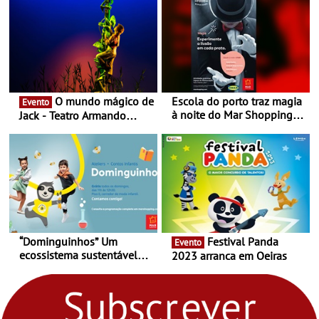
O mundo mágico de
Escola do porto traz magia
Evento
à noite do Mar Shopping
Jack - Teatro Armando
Matosinhos - No sábado,
Cortez até 24 de Março
29 de abril, às 21h00
“Dominguinhos” Um
Festival Panda
Evento
ecossistema sustentável
2023 arranca em Oeiras
para levares contigo aonde
fores - Atelier de Educação
Ambiental nos
“Dominguinhos” de 23 de