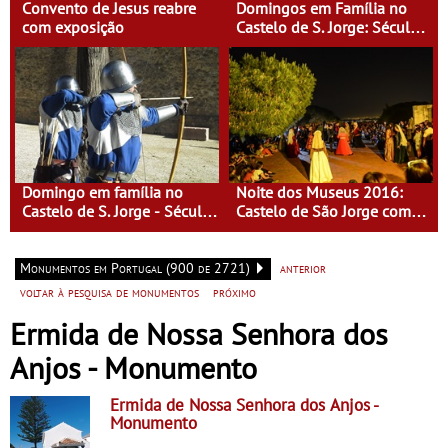
Convento de Jesus reabre
Domingos em Família no
com exposição
Castelo de S. Jorge: Século
XVI - Tempo de Mulheres -
Mulheres do Seu tempo
Domingo em família no
Noite dos Museus 2016:
Castelo de S. Jorge - Século
Castelo de São Jorge com
XI - Lisboa Fora do Condado
entrada gratuita
Monumentos em Portugal (900 de 2721)
anterior
voltar à pesquisa de monumentos
próximo
Ermida de Nossa Senhora dos
Anjos - Monumento
Ermida de Nossa Senhora dos Anjos
-
Monumento