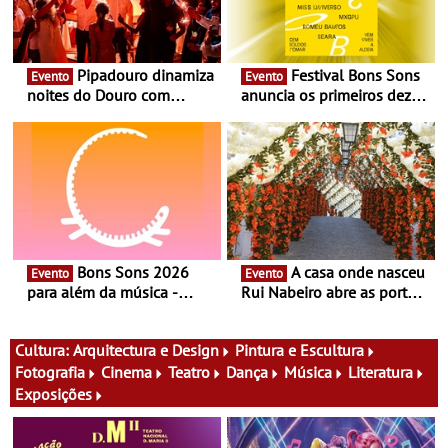
Pipadouro dinamiza
Festival Bons Sons
Evento
Evento
noites do Douro com
anuncia os primeiros dez
experiência exclusiva de
nomes do cartaz
vinho, gastronomia e
música
Bons Sons 2026
A casa onde nasceu
Evento
Evento
para além da música -
Rui Nabeiro abre as portas
Cinema, conversas,
ao público nas Festas do
percursos, oficinas,
Povo de Campo Maior -
atividades para toda a
Festas decorrem entre 8 e
Cultura:
Arquitectura e Design
Pintura e Escultura
família e muito mais
16 de agosto
Fotografia
Cinema
Teatro
Dança
Música
Literatura
Exposições