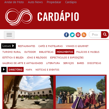
Andar de Moto
Auto News
Propedalar
Cardápio
Toggle
navigation
Locais
restaurantes
cafés e pastelarias
vinhos e gourmet
turismo rural
outdoor
bibliotecas
monumentos
palácios e museus
estética e beleza
jóias e relógios
espectáculos e exposições
galerias de arte e antiguidades
literatura
serviços
bares
discotecas
directório
mapa
notícias e eventos