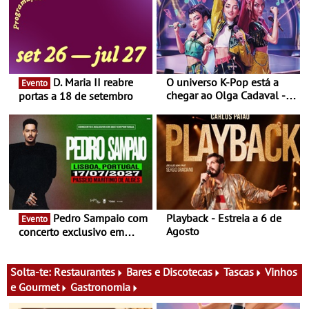
D. Maria II reabre
O universo K-Pop está a
Evento
chegar ao Olga Cadaval - A
portas a 18 de setembro
6 de setembro, às 15h00
Pedro Sampaio com
Playback - Estreia a 6 de
Evento
Agosto
concerto exclusivo em
2027 em Portugal
Solta-te:
Restaurantes
Bares e Discotecas
Tascas
Vinhos
e Gourmet
Gastronomia