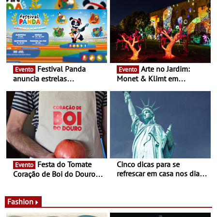
em Oeiras e na Maia
Festival Panda
Arte no Jardim:
Evento
Evento
anuncia estrelas
Monet & Klimt em
confirmadas na 17ª edição
Guimarães prolongada até
- Entre Junho e Julho pelo
ao final de Setembro -
país
Experiência luminosa no
jardim do Museu de
Alberto Sampaio
Festa do Tomate
Cinco dicas para se
Evento
refrescar em casa nos dias
Coração de Boi do Douro -
de calor - Diminuir o
Nos restaurantes da região
desconforto
Agosto é o mês do Tomate
Fashion