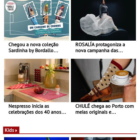
Chegou a nova coleção
ROSALÍA protagoniza a
Sardinha by Bordallo
nova campanha das
Pinheiro
sapatilhas 204L da New
Balance
Nespresso inicia as
CHULÉ chega ao Porto com
celebrações dos 40 anos
meias originais e
com parceria exclusiva com
sustentáveis - A marca
a marca portuguesa Torres
portuguesa inaugurou um
Novas - Edição limitada
espaço no ViaCatarina
Kids
Nespresso x Torres Novas
Shopping