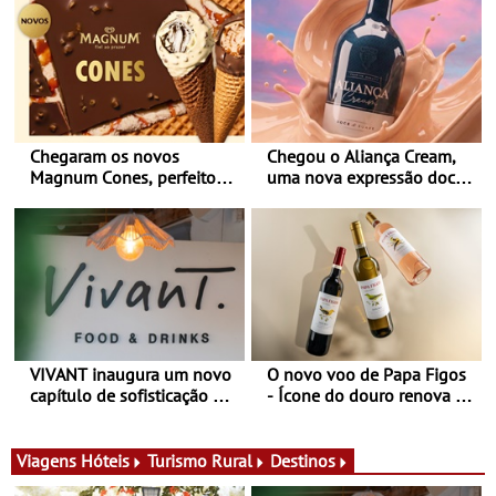
Chegaram os novos
Chegou o Aliança Cream,
Magnum Cones, perfeitos
uma nova expressão doce
para adoçar o verão
e suave, para viver todas as
estações
VIVANT inaugura um novo
O novo voo de Papa Figos
capítulo de sofisticação no
- Ícone do douro renova a
Algarve - Sob nova
imagem e afirma a
gerência, o Vivant reabre
identidade de uma marca
na Quinta do Lago com
líder
Viagens
Hóteis
Turismo Rural
Destinos
uma experiência que une