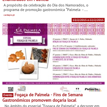
A propósito da celebração do Dia dos Namorados, o
programa de promoção gastronómica “Palmela –
Experiências com Sabor!” conta, pela primeira vez, com os
cardapio.pt
Fins de Semana Gastronómicos dos Enamorados.
13/2/2015 a 22/2/2015
Fogaça de Palmela - Fins de Semana
Evento
Gastronómicos promovem doçaria local
No âmbito do especial “Fogaça de Palmela”, a decorrer em