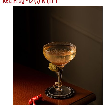
Red Frog - D (\) R (T) Y