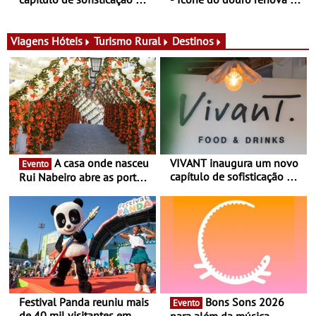
Algarve - Sob nova
imagem e afirma a
gerência, o Vivant reabre
identidade de uma marca
na Quinta do Lago com
líder
Viagens
Hóteis
Turismo Rural
Destinos
uma experiência que une
gastronomia mediterrânica,
cocktails de assinatura e
música
A casa onde nasceu
VIVANT inaugura um novo
Evento
capítulo de sofisticação no
Rui Nabeiro abre as portas
Algarve - Sob nova
ao público nas Festas do
gerência, o Vivant reabre
Povo de Campo Maior -
na Quinta do Lago com
Festas decorrem entre 8 e
uma experiência que une
16 de agosto
gastronomia mediterrânica,
cocktails de assinatura e
música
Festival Panda reuniu mais
Bons Sons 2026
Evento
de 40 mil visitantes em