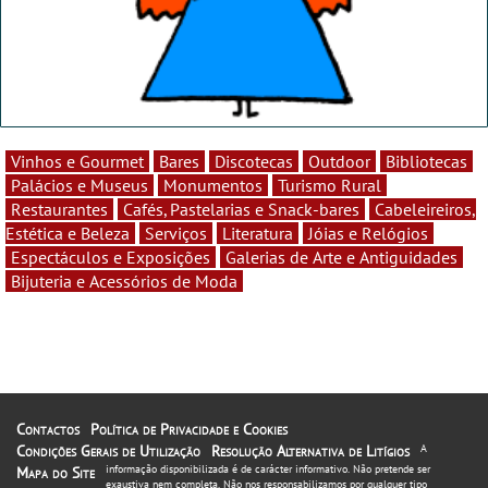
Vinhos e Gourmet
Bares
Discotecas
Outdoor
Bibliotecas
Palácios e Museus
Monumentos
Turismo Rural
Restaurantes
Cafés, Pastelarias e Snack-bares
Cabeleireiros,
Estética e Beleza
Serviços
Literatura
Jóias e Relógios
Espectáculos e Exposições
Galerias de Arte e Antiguidades
Bijuteria e Acessórios de Moda
Contactos
Política de Privacidade e Cookies
Condições Gerais de Utilização
Resolução Alternativa de Litígios
A
informação disponibilizada é de carácter informativo. Não pretende ser
Mapa do Site
exaustiva nem completa. Não nos responsabilizamos por qualquer tipo