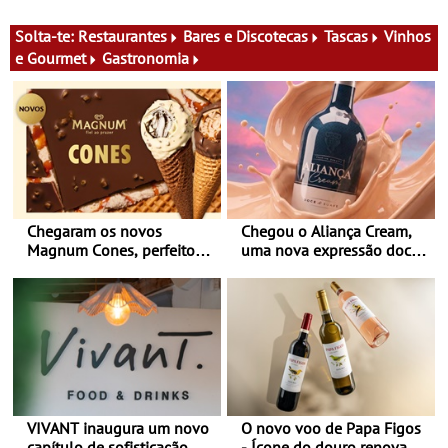
Solta-te:
Restaurantes
Bares e Discotecas
Tascas
Vinhos
e Gourmet
Gastronomia
Chegaram os novos
Chegou o Aliança Cream,
Magnum Cones, perfeitos
uma nova expressão doce
para adoçar o verão
e suave, para viver todas as
estações
VIVANT inaugura um novo
O novo voo de Papa Figos
capítulo de sofisticação no
- Ícone do douro renova a