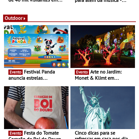
para além da música -
2026 - 19ª edição do maior
Cinema, conversas,
evento infantil do país
percursos, oficinas,
contou com nove sessões
atividades para toda a
Outdoor
durante cinco dias de festa
família e muito mais
em Oeiras e na Maia
Festival Panda
Arte no Jardim:
Evento
Evento
anuncia estrelas
Monet & Klimt em
confirmadas na 17ª edição
Guimarães prolongada até
- Entre Junho e Julho pelo
ao final de Setembro -
país
Experiência luminosa no
jardim do Museu de
Alberto Sampaio
Festa do Tomate
Cinco dicas para se
Evento
refrescar em casa nos dias