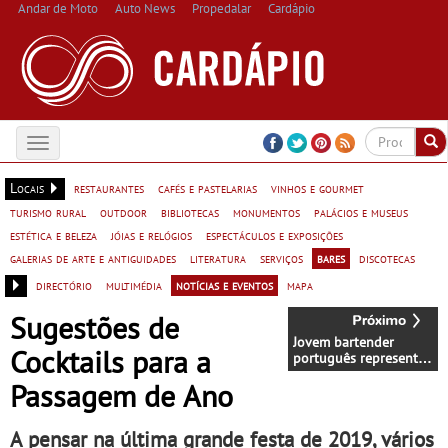
Andar de Moto
Auto News
Propedalar
Cardápio
Toggle
navigation
Locais
restaurantes
cafés e pastelarias
vinhos e gourmet
turismo rural
outdoor
bibliotecas
monumentos
palácios e museus
estética e beleza
jóias e relógios
espectáculos e exposições
galerias de arte e antiguidades
literatura
serviços
bares
discotecas
directório
multimédia
notícias e eventos
mapa
Sugestões de
Jovem bartender
Cocktails para a
português representa
a Península Ibérica na
Passagem de Ano
final mundial do maior
concurso de tequila
do mundo
A pensar na última grande festa de 2019, vários