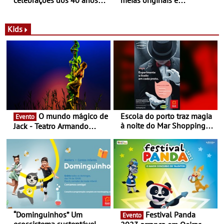
com parceria exclusiva com
sustentáveis - A marca
a marca portuguesa Torres
portuguesa inaugurou um
Novas - Edição limitada
espaço no ViaCatarina
Kids
Nespresso x Torres Novas
Shopping
O mundo mágico de
Escola do porto traz magia
Evento
à noite do Mar Shopping
Jack - Teatro Armando
Matosinhos - No sábado,
Cortez até 24 de Março
29 de abril, às 21h00
“Dominguinhos” Um
Festival Panda
Evento
ecossistema sustentável