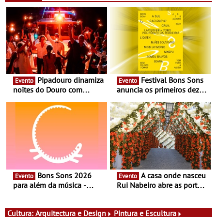
Pipadouro dinamiza
Festival Bons Sons
Evento
Evento
noites do Douro com
anuncia os primeiros dez
experiência exclusiva de
nomes do cartaz
vinho, gastronomia e
música
Bons Sons 2026
A casa onde nasceu
Evento
Evento
para além da música -
Rui Nabeiro abre as portas
Cinema, conversas,
ao público nas Festas do
percursos, oficinas,
Povo de Campo Maior -
atividades para toda a
Festas decorrem entre 8 e
Cultura:
Arquitectura e Design
Pintura e Escultura