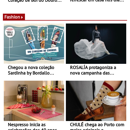
Coração de Boi do Douro -
de calor - Diminuir o
Nos restaurantes da região
desconforto
Agosto é o mês do Tomate
Fashion
Chegou a nova coleção
ROSALÍA protagoniza a
Sardinha by Bordallo
nova campanha das
Pinheiro
sapatilhas 204L da New
Balance
Nespresso inicia as
CHULÉ chega ao Porto com
celebrações dos 40 anos
meias originais e