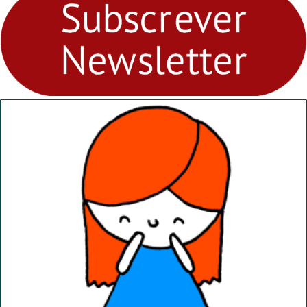
Ambiental nos
“Dominguinhos” de 23 de
abril