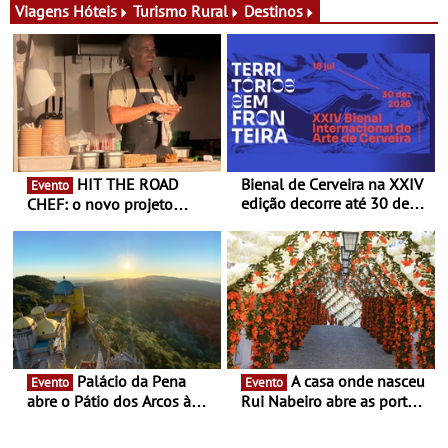
exclusiva
Viagens
Hóteis
Turismo Rural
Destinos
HIT THE ROAD
Bienal de Cerveira na XXIV
Evento
edição decorre até 30 de
CHEF: o novo projeto
dezembro - Afirmar a arte
nómada do Chef Nuno
enquanto “Territórios sem
Queiroz Ribeiro - Um novo
Fronteira”
conceito gastronómico
itinerante que percorre
Portugal
Palácio da Pena
A casa onde nasceu
Evento
Evento
abre o Pátio dos Arcos à
Rui Nabeiro abre as portas
observação do eclipse
ao público nas Festas do
solar
Povo de Campo Maior -