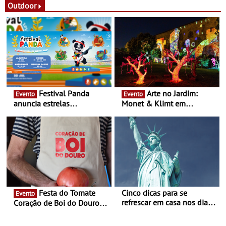
Festas decorrem entre 8 e
Outdoor
16 de agosto
Festival Panda
Arte no Jardim:
Evento
Evento
anuncia estrelas
Monet & Klimt em
confirmadas na 17ª edição
Guimarães prolongada até
- Entre Junho e Julho pelo
ao final de Setembro -
país
Experiência luminosa no
jardim do Museu de
Alberto Sampaio
Festa do Tomate
Cinco dicas para se
Evento
refrescar em casa nos dias
Coração de Boi do Douro -
de calor - Diminuir o
Nos restaurantes da região
desconforto
Agosto é o mês do Tomate