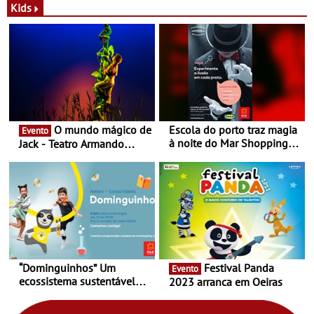
Novas - Edição limitada
espaço no ViaCatarina
Kids
Nespresso x Torres Novas
Shopping
O mundo mágico de
Escola do porto traz magia
Evento
à noite do Mar Shopping
Jack - Teatro Armando
Matosinhos - No sábado,
Cortez até 24 de Março
29 de abril, às 21h00
“Dominguinhos” Um
Festival Panda
Evento
ecossistema sustentável
2023 arranca em Oeiras
para levares contigo aonde
fores - Atelier de Educação