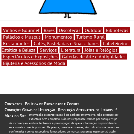
Vinhos e Gourmet
Bares
Discotecas
Outdoor
Bibliotecas
Palácios e Museus
Monumentos
Turismo Rural
Restaurantes
Cafés, Pastelarias e Snack-bares
Cabeleireiros,
Estética e Beleza
Serviços
Literatura
Jóias e Relógios
Espectáculos e Exposições
Galerias de Arte e Antiguidades
Bijuteria e Acessórios de Moda
Contactos
Política de Privacidade e Cookies
Condições Gerais de Utilização
Resolução Alternativa de Litígios
A
informação disponibilizada é de carácter informativo. Não pretende ser
Mapa do Site
exaustiva nem completa. Não nos responsabilizamos por qualquer tipo
de incorrecção, embora tenhamos a preocupação de que a informação disponibilizada
seja o mais correcta possível. Os preços, quando existentes, são indicativos e devem ser
confirmados com os respectivos fornecedores ou marcas presentes neste portal, assim