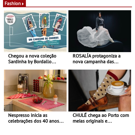
Fashion
Chegou a nova coleção
ROSALÍA protagoniza a
Sardinha by Bordallo
nova campanha das
Pinheiro
sapatilhas 204L da New
Balance
Nespresso inicia as
CHULÉ chega ao Porto com
celebrações dos 40 anos
meias originais e
com parceria exclusiva com
sustentáveis - A marca
a marca portuguesa Torres
portuguesa inaugurou um