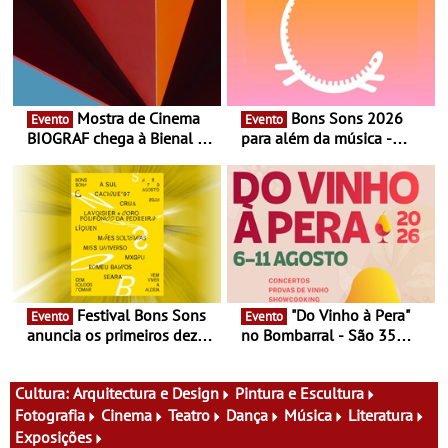
Mostra de Cinema
Bons Sons 2026
Evento
Evento
BIOGRAF chega à Bienal de
para além da música -
Cerveira este verão -
Cinema, conversas,
Documentário, ensaio
percursos, oficinas,
fílmico e práticas artísticas
atividades para toda a
família e muito mais
Festival Bons Sons
"Do Vinho à Pera"
Evento
Evento
anuncia os primeiros dez
no Bombarral - São 35
nomes do cartaz
produtores, 150 vinhos em
prova e seis dias de
experiências
Cultura:
Arquitectura e Design
Pintura e Escultura
Fotografia
Cinema
Teatro
Dança
Música
Literatura
Exposições