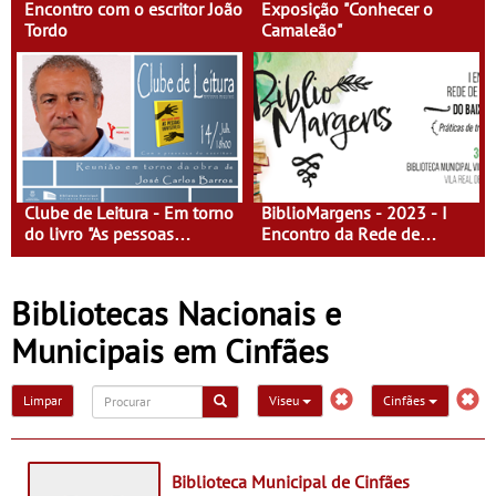
Encontro com o escritor João
Exposição "Conhecer o
Tordo
Camaleão"
Clube de Leitura - Em torno
BiblioMargens - 2023 - I
do livro "As pessoas
Encontro da Rede de
invisíveis", de José Carlos
Bibliotecas do Baixo
Barros
Guadiana
Bibliotecas Nacionais e
Municipais em Cinfães
Limpar
Viseu
Cinfães
Biblioteca Municipal de Cinfães