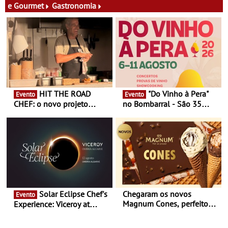
e Gourmet
Gastronomia
HIT THE ROAD
"Do Vinho à Pera"
Evento
Evento
CHEF: o novo projeto
no Bombarral - São 35
nómada do Chef Nuno
produtores, 150 vinhos em
Queiroz Ribeiro - Um novo
prova e seis dias de
conceito gastronómico
experiências
itinerante que percorre
Portugal
Solar Eclipse Chef's
Chegaram os novos
Evento
Magnum Cones, perfeitos
Experience: Viceroy at
para adoçar o verão
Ombria Algarve reúne chefs
Michelin para uma noite